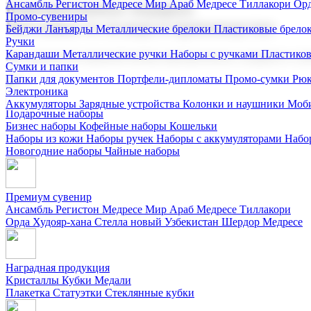
Ансамбль Регистон
Медресе Мир Араб
Медресе Тиллакори
Орд
Корпоративные подарки
Промо-сувениры
Поставка со склада и производство
Бейджи
Ланъярды
Металлические брелоки
Пластиковые брело
Ручки
Карандаши
Металлические ручки
Наборы с ручками
Пластико
Мы предлагаем широкий выбор корпоративных подарков и суве
Сумки и папки
Папки для документов
Портфели-дипломаты
Промо-сумки
Рюк
Электроника
Аккумуляторы
Зарядные устройства
Колонки и наушники
Моби
Подарочные наборы
Бизнес наборы
Кофейные наборы
Кошельки
Наборы из кожи
Наборы ручек
Наборы с аккумуляторами
Набо
Новогодние наборы
Чайные наборы
Премиум сувенир
Ансамбль Регистон
Медресе Мир Араб
Медресе Тиллакори
Орда Худояр-хана
Стелла новый Узбекистан
Шердор Медресе
Наградная продукция
Kристаллы
Кубки
Медали
Плакетка
Статуэтки
Стеклянные кубки