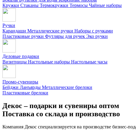
Кружки
Стаканы
Термокружки
Термосы
Чайные наборы
Ручки
Карандаши
Металлические ручки
Наборы с ручками
Пластиковые ручки
Футляры для ручек
Эко ручки
Деловые подарки
Визитницы
Настольные наборы
Настольные часы
Промо-сувениры
Бейджи
Ланъярды
Металлические брелоки
Пластиковые брелоки
Декос – подарки и сувениры оптом
Поставка со склада и производство
Компания Декос специализируется на производстве бизнес-под