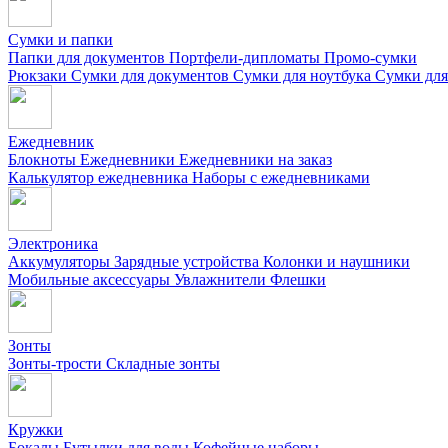
Сумки и папки
Папки для документов
Портфели-дипломаты
Промо-сумки
Рюкзаки
Сумки для документов
Сумки для ноутбука
Сумки для
Ежедневник
Блокноты
Ежедневники
Ежедневники на заказ
Калькулятор ежедневника
Наборы с ежедневниками
Электроника
Аккумуляторы
Зарядные устройства
Колонки и наушники
Мобильные аксессуары
Увлажнители
Флешки
Зонты
Зонты-трости
Складные зонты
Кружки
Бокалы
Бутылки для воды
Кофейные наборы