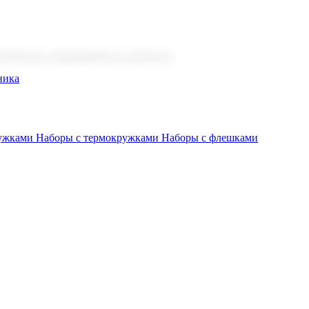
 бизнеса, мероприятия и клиентов.
ника
ружками
Наборы с термокружками
Наборы с флешками