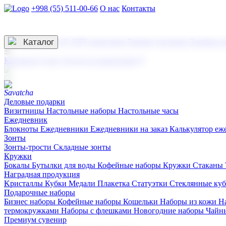
+998 (55) 511-00-66
О нас
Контакты
Услуги по нанесению
3D гравировка
Каталог
UV DTF нанесение
Горячее тиснение
Заливка с
☰
Контакты
О нас
Услуги по нанесению
Деловые подарки
Визитницы
Настольные наборы
Настольные часы
Ежедневник
Блокноты
Ежедневники
Ежедневники на заказ
Калькулятор еж
Зонты
Зонты-трости
Складные зонты
Кружки
Бокалы
Бутылки для воды
Кофейные наборы
Кружки
Стаканы
Наградная продукция
Kристаллы
Кубки
Медали
Плакетка
Статуэтки
Стеклянные ку
Подарочные наборы
Бизнес наборы
Кофейные наборы
Кошельки
Наборы из кожи
Н
термокружками
Наборы с флешками
Новогодние наборы
Чайн
Премиум сувенир