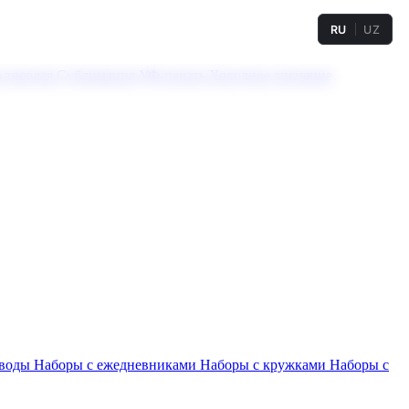
RU
UZ
а твердая
Сублимация
УФ-печать
Холодное тиснение
 воды
Наборы с ежедневниками
Наборы с кружками
Наборы с