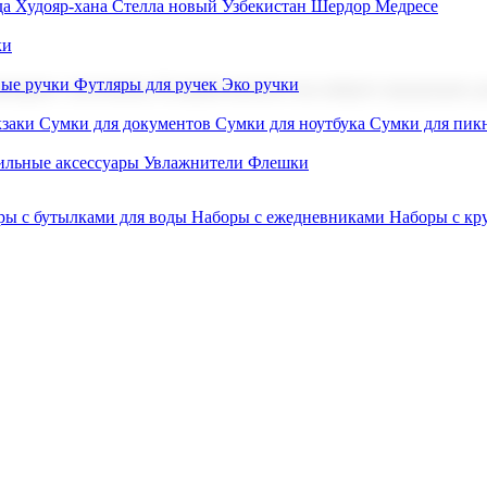
а Худояр-хана
Стелла новый Узбекистан
Шердор Медресе
ки
вые ручки
Футляры для ручек
Эко ручки
ниров с логотипом. В нашем каталоге вы найдете продукцию для
заки
Сумки для документов
Сумки для ноутбука
Сумки для пик
льные аксессуары
Увлажнители
Флешки
ры с бутылками для воды
Наборы с ежедневниками
Наборы с к