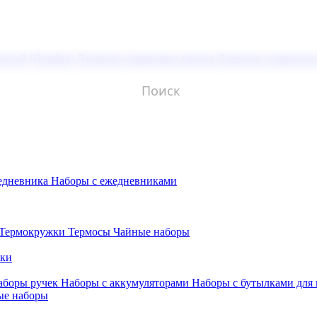
молой (Doming)
Лазерная гравировка мягкая
Лазерная гравировк
едневника
Наборы с ежедневниками
Термокружки
Термосы
Чайные наборы
бки
аборы ручек
Наборы с аккумуляторами
Наборы с бутылками для
ые наборы