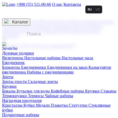
+998 (55) 511-00-66
О нас
Контакты
RU
UZ
Услуги по нанесению
3D гравировка
Каталог
UV DTF нанесение
Горячее тиснение
Заливка
смолой (Doming)
Лазерная гравировка мягкая
Лазерная
гравировка твердая
Сублимация
УФ-печать
Холодное
тиснение
☰
Контакты
О нас
Услуги по нанесению
Деловые подарки
Визитницы
Настольные наборы
Настольные часы
Ежедневник
Блокноты
Ежедневники
Ежедневники на заказ
Калькулятор
ежедневника
Наборы с ежедневниками
Зонты
Зонты-трости
Складные зонты
Кружки
Бокалы
Бутылки для воды
Кофейные наборы
Кружки
Стаканы
Термокружки
Термосы
Чайные наборы
Наградная продукция
Kристаллы
Кубки
Медали
Плакетка
Статуэтки
Стеклянные
кубки
Подарочные наборы