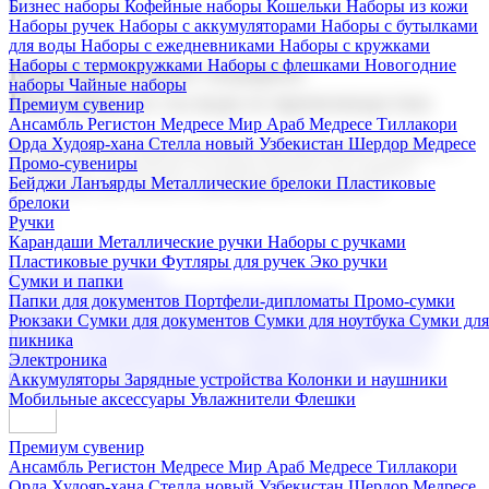
Бизнес наборы
Кофейные наборы
Кошельки
Наборы из кожи
Наборы ручек
Наборы с аккумуляторами
Наборы с бутылками
для воды
Наборы с ежедневниками
Наборы с кружками
Наборы с термокружками
Наборы с флешками
Новогодние
Корпоративные подарки
наборы
Чайные наборы
Поставка со склада и производство
Премиум сувенир
Ансамбль Регистон
Медресе Мир Араб
Медресе Тиллакори
Орда Худояр-хана
Стелла новый Узбекистан
Шердор Медресе
Мы предлагаем широкий выбор корпоративных подарков и
Промо-сувениры
сувениров с логотипом. В нашем каталоге вы найдете
Бейджи
Ланъярды
Металлические брелоки
Пластиковые
продукцию для бизнеса, мероприятия и клиентов.
брелоки
Ручки
Карандаши
Металлические ручки
Наборы с ручками
Пластиковые ручки
Футляры для ручек
Эко ручки
Подарочные наборы
Сумки и папки
Бизнес наборы
Кофейные наборы
Кошельки
Папки для документов
Портфели-дипломаты
Промо-сумки
Наборы из кожи
Наборы ручек
Наборы с аккумуляторами
Рюкзаки
Сумки для документов
Сумки для ноутбука
Сумки для
Наборы с бутылками для воды
Наборы с ежедневниками
пикника
Наборы с кружками
Наборы с термокружками
Наборы с
Электроника
флешками
Новогодние наборы
Чайные наборы
Аккумуляторы
Зарядные устройства
Колонки и наушники
Мобильные аксессуары
Увлажнители
Флешки
Премиум сувенир
Ансамбль Регистон
Медресе Мир Араб
Медресе Тиллакори
Орда Худояр-хана
Стелла новый Узбекистан
Шердор Медресе