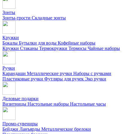
Зонты
Зонты-трости
Складные зонты
Кружки
Бокалы
Бутылки для воды
Кофейные наборы
Кружки
Стаканы
Термокружки
Термосы
Чайные наборы
Ручки
Карандаши
Металлические ручки
Наборы с ручками
Пластиковые ручки
Футляры для ручек
Эко ручки
Деловые подарки
Визитницы
Настольные наборы
Настольные часы
Промо-сувениры
Бейджи
Ланъярды
Металлические брелоки