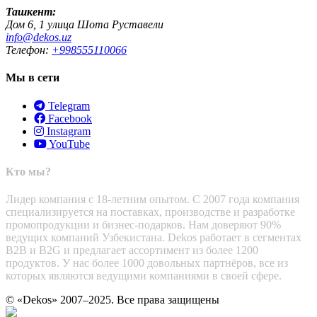
Ташкент:
Дом 6, 1 улица Шота Руставели
info@dekos.uz
Телефон:
+998555110066
Мы в сети
Telegram
Facebook
Instagram
YouTube
Кто мы?
Лидер компания с 18-летним опытом. С 2007 года компания
специализируется на поставках, производстве и разработке
промопродукции и бизнес-подарков. Нам доверяют 90%
ведущих компаний Узбекистана. Dekos работает в сегментах
B2B и B2G и предлагает ассортимент из более 1200
продуктов. У нас более 1000 довольных партнёров, все из
которых являются ведущими компаниями в своей сфере.
© «Dekos» 2007–2025. Все права защищены