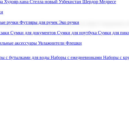
а Худояр-хана
Стелла новый Узбекистан
Шердор Медресе
ки
вые ручки
Футляры для ручек
Эко ручки
ниров с логотипом. В нашем каталоге вы найдете продукцию для
заки
Сумки для документов
Сумки для ноутбука
Сумки для пик
льные аксессуары
Увлажнители
Флешки
ры с бутылками для воды
Наборы с ежедневниками
Наборы с к