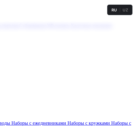
RU
UZ
а твердая
Сублимация
УФ-печать
Холодное тиснение
 воды
Наборы с ежедневниками
Наборы с кружками
Наборы с