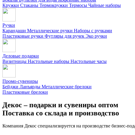
Кружки
Стаканы
Термокружки
Термосы
Чайные наборы
Ручки
Карандаши
Металлические ручки
Наборы с ручками
Пластиковые ручки
Футляры для ручек
Эко ручки
Деловые подарки
Визитницы
Настольные наборы
Настольные часы
Промо-сувениры
Бейджи
Ланъярды
Металлические брелоки
Пластиковые брелоки
Декос – подарки и сувениры оптом
Поставка со склада и производство
Компания Декос специализируется на производстве бизнес-под