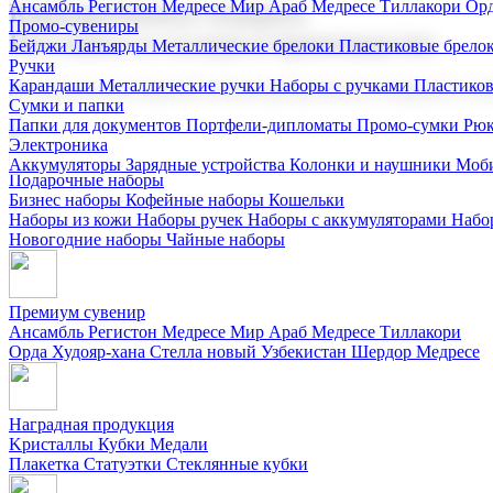
Ансамбль Регистон
Медресе Мир Араб
Медресе Тиллакори
Орд
Корпоративные подарки
Промо-сувениры
Поставка со склада и производство
Бейджи
Ланъярды
Металлические брелоки
Пластиковые брело
Ручки
Карандаши
Металлические ручки
Наборы с ручками
Пластико
Мы предлагаем широкий выбор корпоративных подарков и суве
Сумки и папки
Папки для документов
Портфели-дипломаты
Промо-сумки
Рюк
Электроника
Аккумуляторы
Зарядные устройства
Колонки и наушники
Моби
Подарочные наборы
Бизнес наборы
Кофейные наборы
Кошельки
Наборы из кожи
Наборы ручек
Наборы с аккумуляторами
Набо
Новогодние наборы
Чайные наборы
Премиум сувенир
Ансамбль Регистон
Медресе Мир Араб
Медресе Тиллакори
Орда Худояр-хана
Стелла новый Узбекистан
Шердор Медресе
Наградная продукция
Kристаллы
Кубки
Медали
Плакетка
Статуэтки
Стеклянные кубки