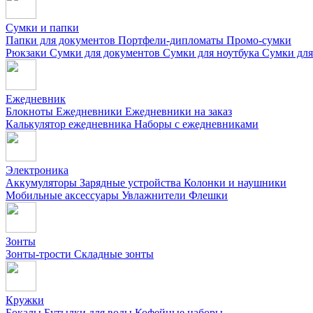
Сумки и папки
Папки для документов
Портфели-дипломаты
Промо-сумки
Рюкзаки
Сумки для документов
Сумки для ноутбука
Сумки для
Ежедневник
Блокноты
Ежедневники
Ежедневники на заказ
Калькулятор ежедневника
Наборы с ежедневниками
Электроника
Аккумуляторы
Зарядные устройства
Колонки и наушники
Мобильные аксессуары
Увлажнители
Флешки
Зонты
Зонты-трости
Складные зонты
Кружки
Бокалы
Бутылки для воды
Кофейные наборы