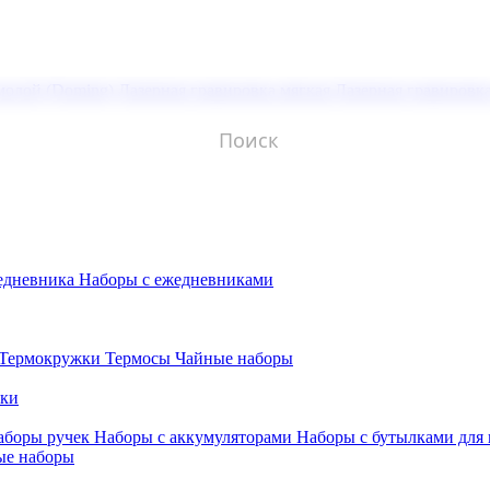
молой (Doming)
Лазерная гравировка мягкая
Лазерная гравировк
едневника
Наборы с ежедневниками
Термокружки
Термосы
Чайные наборы
бки
аборы ручек
Наборы с аккумуляторами
Наборы с бутылками для
ые наборы