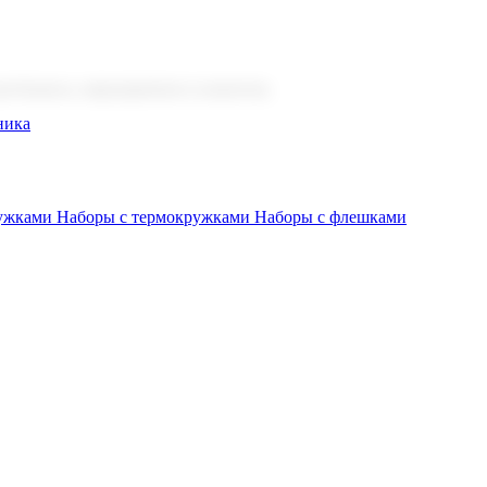
 бизнеса, мероприятия и клиентов.
ника
ружками
Наборы с термокружками
Наборы с флешками