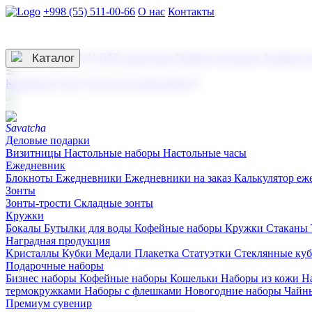
+998 (55) 511-00-66
О нас
Контакты
Услуги по нанесению
3D гравировка
Каталог
UV DTF нанесение
Горячее тиснение
Заливка с
☰
Контакты
О нас
Услуги по нанесению
Деловые подарки
Визитницы
Настольные наборы
Настольные часы
Ежедневник
Блокноты
Ежедневники
Ежедневники на заказ
Калькулятор еж
Зонты
Зонты-трости
Складные зонты
Кружки
Бокалы
Бутылки для воды
Кофейные наборы
Кружки
Стаканы
Наградная продукция
Kристаллы
Кубки
Медали
Плакетка
Статуэтки
Стеклянные ку
Подарочные наборы
Бизнес наборы
Кофейные наборы
Кошельки
Наборы из кожи
Н
термокружками
Наборы с флешками
Новогодние наборы
Чайн
Премиум сувенир