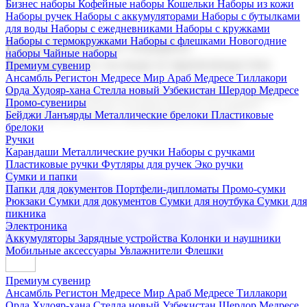
Бизнес наборы
Кофейные наборы
Кошельки
Наборы из кожи
Наборы ручек
Наборы с аккумуляторами
Наборы с бутылками
для воды
Наборы с ежедневниками
Наборы с кружками
Наборы с термокружками
Наборы с флешками
Новогодние
Корпоративные подарки
наборы
Чайные наборы
Поставка со склада и производство
Премиум сувенир
Ансамбль Регистон
Медресе Мир Араб
Медресе Тиллакори
Орда Худояр-хана
Стелла новый Узбекистан
Шердор Медресе
Мы предлагаем широкий выбор корпоративных подарков и
Промо-сувениры
сувениров с логотипом. В нашем каталоге вы найдете
Бейджи
Ланъярды
Металлические брелоки
Пластиковые
продукцию для бизнеса, мероприятия и клиентов.
брелоки
Ручки
Карандаши
Металлические ручки
Наборы с ручками
Пластиковые ручки
Футляры для ручек
Эко ручки
Подарочные наборы
Сумки и папки
Бизнес наборы
Кофейные наборы
Кошельки
Папки для документов
Портфели-дипломаты
Промо-сумки
Наборы из кожи
Наборы ручек
Наборы с аккумуляторами
Рюкзаки
Сумки для документов
Сумки для ноутбука
Сумки для
Наборы с бутылками для воды
Наборы с ежедневниками
пикника
Наборы с кружками
Наборы с термокружками
Наборы с
Электроника
флешками
Новогодние наборы
Чайные наборы
Аккумуляторы
Зарядные устройства
Колонки и наушники
Мобильные аксессуары
Увлажнители
Флешки
Премиум сувенир
Ансамбль Регистон
Медресе Мир Араб
Медресе Тиллакори
Орда Худояр-хана
Стелла новый Узбекистан
Шердор Медресе