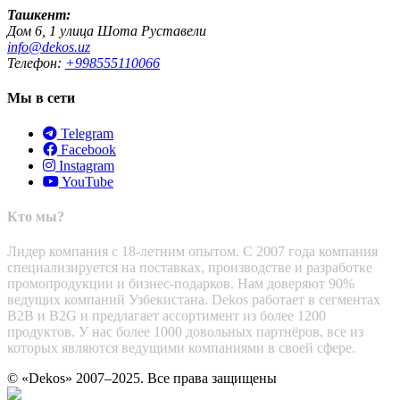
Ташкент:
Дом 6, 1 улица Шота Руставели
info@dekos.uz
Телефон:
+998555110066
Мы в сети
Telegram
Facebook
Instagram
YouTube
Кто мы?
Лидер компания с 18-летним опытом. С 2007 года компания
специализируется на поставках, производстве и разработке
промопродукции и бизнес-подарков. Нам доверяют 90%
ведущих компаний Узбекистана. Dekos работает в сегментах
B2B и B2G и предлагает ассортимент из более 1200
продуктов. У нас более 1000 довольных партнёров, все из
которых являются ведущими компаниями в своей сфере.
© «Dekos» 2007–2025. Все права защищены