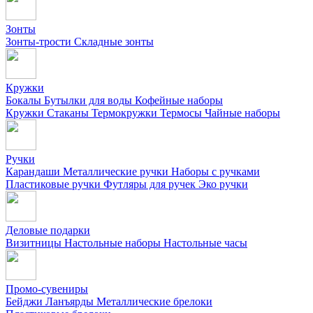
Зонты
Зонты-трости
Складные зонты
Кружки
Бокалы
Бутылки для воды
Кофейные наборы
Кружки
Стаканы
Термокружки
Термосы
Чайные наборы
Ручки
Карандаши
Металлические ручки
Наборы с ручками
Пластиковые ручки
Футляры для ручек
Эко ручки
Деловые подарки
Визитницы
Настольные наборы
Настольные часы
Промо-сувениры
Бейджи
Ланъярды
Металлические брелоки