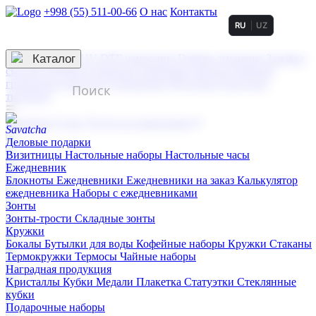
+998 (55) 511-00-66
О нас
Контакты
RU
UZ
Услуги по нанесению
3D гравировка
Каталог
UV DTF нанесение
Горячее тиснение
Заливка
смолой (Doming)
Лазерная гравировка мягкая
Лазерная
гравировка твердая
Сублимация
УФ-печать
Холодное
тиснение
☰
Контакты
О нас
Услуги по нанесению
Деловые подарки
Визитницы
Настольные наборы
Настольные часы
Ежедневник
Блокноты
Ежедневники
Ежедневники на заказ
Калькулятор
ежедневника
Наборы с ежедневниками
Зонты
Зонты-трости
Складные зонты
Кружки
Бокалы
Бутылки для воды
Кофейные наборы
Кружки
Стаканы
Термокружки
Термосы
Чайные наборы
Наградная продукция
Kристаллы
Кубки
Медали
Плакетка
Статуэтки
Стеклянные
кубки
Подарочные наборы