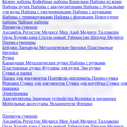
Бизнес наборы
Кофейные наборы
Кошельки
Наборы из кожи
Наборы ручек
Наборы с аккумуляторами
Наборы с бутылками
для воды
Наборы с ежедневниками
Наборы с кружками
Наборы с термокружками
Наборы с флешками
Новогодние
Корпоративные подарки
наборы
Чайные наборы
Поставка со склада и производство
Премиум сувенир
Ансамбль Регистон
Медресе Мир Араб
Медресе Тиллакори
Орда Худояр-хана
Стелла новый Узбекистан
Шердор Медресе
Мы предлагаем широкий выбор корпоративных подарков и
Промо-сувениры
сувениров с логотипом. В нашем каталоге вы найдете
Бейджи
Ланъярды
Металлические брелоки
Пластиковые
продукцию для бизнеса, мероприятия и клиентов.
брелоки
Ручки
Карандаши
Металлические ручки
Наборы с ручками
Пластиковые ручки
Футляры для ручек
Эко ручки
Подарочные наборы
Сумки и папки
Бизнес наборы
Кофейные наборы
Кошельки
Папки для документов
Портфели-дипломаты
Промо-сумки
Наборы из кожи
Наборы ручек
Наборы с аккумуляторами
Рюкзаки
Сумки для документов
Сумки для ноутбука
Сумки для
Наборы с бутылками для воды
Наборы с ежедневниками
пикника
Наборы с кружками
Наборы с термокружками
Наборы с
Электроника
флешками
Новогодние наборы
Чайные наборы
Аккумуляторы
Зарядные устройства
Колонки и наушники
Мобильные аксессуары
Увлажнители
Флешки
Премиум сувенир
Ансамбль Регистон
Медресе Мир Араб
Медресе Тиллакори
Орда Худояр-хана
Стелла новый Узбекистан
Шердор Медресе