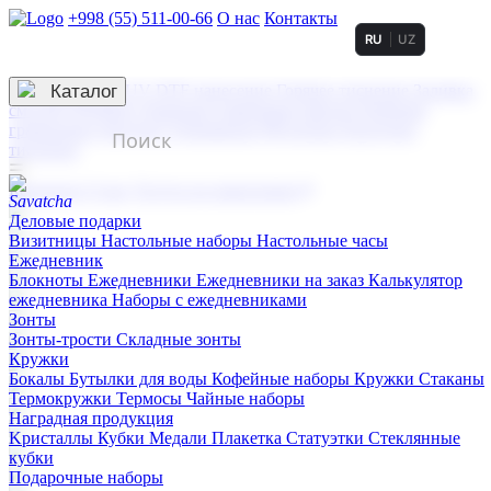
+998 (55) 511-00-66
О нас
Контакты
RU
UZ
Услуги по нанесению
3D гравировка
Каталог
UV DTF нанесение
Горячее тиснение
Заливка
смолой (Doming)
Лазерная гравировка мягкая
Лазерная
гравировка твердая
Сублимация
УФ-печать
Холодное
тиснение
☰
Контакты
О нас
Услуги по нанесению
Деловые подарки
Визитницы
Настольные наборы
Настольные часы
Ежедневник
Блокноты
Ежедневники
Ежедневники на заказ
Калькулятор
ежедневника
Наборы с ежедневниками
Зонты
Зонты-трости
Складные зонты
Кружки
Бокалы
Бутылки для воды
Кофейные наборы
Кружки
Стаканы
Термокружки
Термосы
Чайные наборы
Наградная продукция
Kристаллы
Кубки
Медали
Плакетка
Статуэтки
Стеклянные
кубки
Подарочные наборы