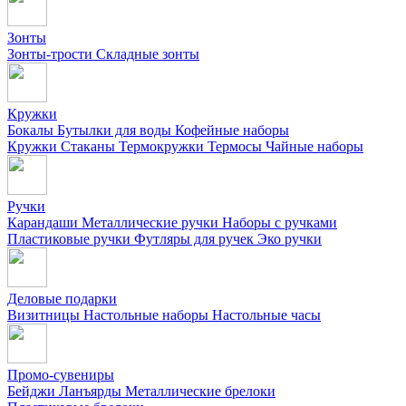
Зонты
Зонты-трости
Складные зонты
Кружки
Бокалы
Бутылки для воды
Кофейные наборы
Кружки
Стаканы
Термокружки
Термосы
Чайные наборы
Ручки
Карандаши
Металлические ручки
Наборы с ручками
Пластиковые ручки
Футляры для ручек
Эко ручки
Деловые подарки
Визитницы
Настольные наборы
Настольные часы
Промо-сувениры
Бейджи
Ланъярды
Металлические брелоки