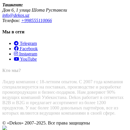
Ташкент:
Дом 6, 1 улица Шота Руставели
info@dekos.uz
Телефон:
+998555110066
Мы в сети
Telegram
Facebook
Instagram
YouTube
Кто мы?
Лидер компания с 18-летним опытом. С 2007 года компания
специализируется на поставках, производстве и разработке
промопродукции и бизнес-подарков. Нам доверяют 90%
ведущих компаний Узбекистана. Dekos работает в сегментах
B2B и B2G и предлагает ассортимент из более 1200
продуктов. У нас более 1000 довольных партнёров, все из
которых являются ведущими компаниями в своей сфере.
© «Dekos» 2007–2025. Все права защищены