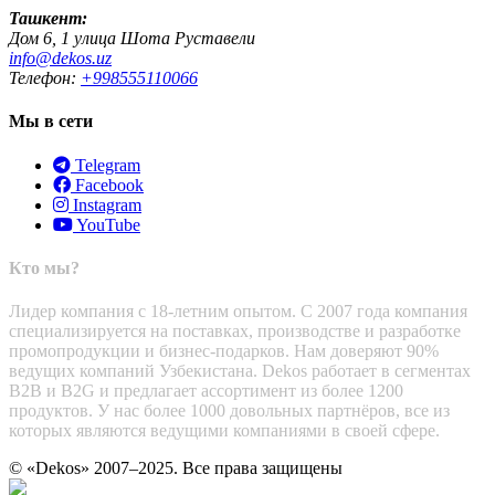
Ташкент:
Дом 6, 1 улица Шота Руставели
info@dekos.uz
Телефон:
+998555110066
Мы в сети
Telegram
Facebook
Instagram
YouTube
Кто мы?
Лидер компания с 18-летним опытом. С 2007 года компания
специализируется на поставках, производстве и разработке
промопродукции и бизнес-подарков. Нам доверяют 90%
ведущих компаний Узбекистана. Dekos работает в сегментах
B2B и B2G и предлагает ассортимент из более 1200
продуктов. У нас более 1000 довольных партнёров, все из
которых являются ведущими компаниями в своей сфере.
© «Dekos» 2007–2025. Все права защищены