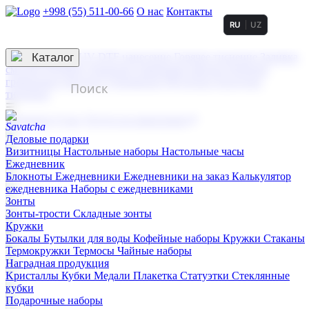
+998 (55) 511-00-66
О нас
Контакты
RU
UZ
Услуги по нанесению
3D гравировка
Каталог
UV DTF нанесение
Горячее тиснение
Заливка
смолой (Doming)
Лазерная гравировка мягкая
Лазерная
гравировка твердая
Сублимация
УФ-печать
Холодное
тиснение
☰
Контакты
О нас
Услуги по нанесению
Деловые подарки
Визитницы
Настольные наборы
Настольные часы
Ежедневник
Блокноты
Ежедневники
Ежедневники на заказ
Калькулятор
ежедневника
Наборы с ежедневниками
Зонты
Зонты-трости
Складные зонты
Кружки
Бокалы
Бутылки для воды
Кофейные наборы
Кружки
Стаканы
Термокружки
Термосы
Чайные наборы
Наградная продукция
Kристаллы
Кубки
Медали
Плакетка
Статуэтки
Стеклянные
кубки
Подарочные наборы