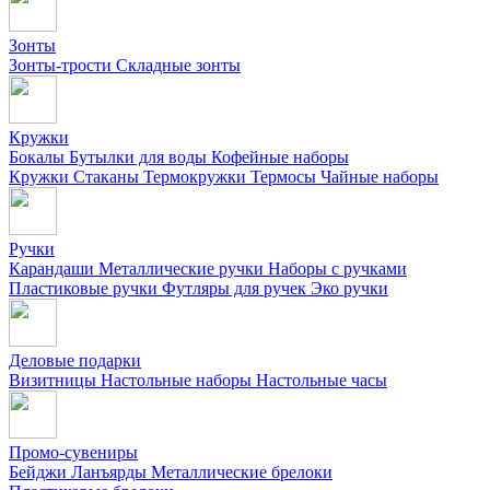
Зонты
Зонты-трости
Складные зонты
Кружки
Бокалы
Бутылки для воды
Кофейные наборы
Кружки
Стаканы
Термокружки
Термосы
Чайные наборы
Ручки
Карандаши
Металлические ручки
Наборы с ручками
Пластиковые ручки
Футляры для ручек
Эко ручки
Деловые подарки
Визитницы
Настольные наборы
Настольные часы
Промо-сувениры
Бейджи
Ланъярды
Металлические брелоки