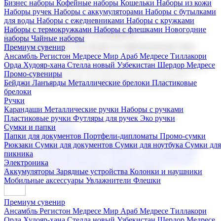
Бизнес наборы
Кофейные наборы
Кошельки
Наборы из кожи
Наборы ручек
Наборы с аккумуляторами
Наборы с бутылками
для воды
Наборы с ежедневниками
Наборы с кружками
Наборы с термокружками
Наборы с флешками
Новогодние
Корпоративные подарки
наборы
Чайные наборы
Поставка со склада и производство
Премиум сувенир
Ансамбль Регистон
Медресе Мир Араб
Медресе Тиллакори
Орда Худояр-хана
Стелла новый Узбекистан
Шердор Медресе
Мы предлагаем широкий выбор корпоративных подарков и
Промо-сувениры
сувениров с логотипом. В нашем каталоге вы найдете
Бейджи
Ланъярды
Металлические брелоки
Пластиковые
продукцию для бизнеса, мероприятия и клиентов.
брелоки
Ручки
Карандаши
Металлические ручки
Наборы с ручками
Пластиковые ручки
Футляры для ручек
Эко ручки
Подарочные наборы
Сумки и папки
Бизнес наборы
Кофейные наборы
Кошельки
Папки для документов
Портфели-дипломаты
Промо-сумки
Наборы из кожи
Наборы ручек
Наборы с аккумуляторами
Рюкзаки
Сумки для документов
Сумки для ноутбука
Сумки для
Наборы с бутылками для воды
Наборы с ежедневниками
пикника
Наборы с кружками
Наборы с термокружками
Наборы с
Электроника
флешками
Новогодние наборы
Чайные наборы
Аккумуляторы
Зарядные устройства
Колонки и наушники
Мобильные аксессуары
Увлажнители
Флешки
Премиум сувенир
Ансамбль Регистон
Медресе Мир Араб
Медресе Тиллакори
Орда Худояр-хана
Стелла новый Узбекистан
Шердор Медресе