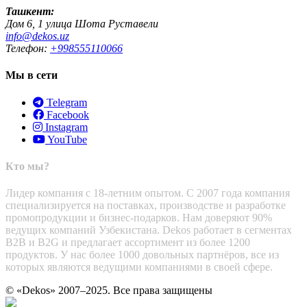
Ташкент:
Дом 6, 1 улица Шота Руставели
info@dekos.uz
Телефон:
+998555110066
Мы в сети
Telegram
Facebook
Instagram
YouTube
Кто мы?
Лидер компания с 18-летним опытом. С 2007 года компания
специализируется на поставках, производстве и разработке
промопродукции и бизнес-подарков. Нам доверяют 90%
ведущих компаний Узбекистана. Dekos работает в сегментах
B2B и B2G и предлагает ассортимент из более 1200
продуктов. У нас более 1000 довольных партнёров, все из
которых являются ведущими компаниями в своей сфере.
© «Dekos» 2007–2025. Все права защищены