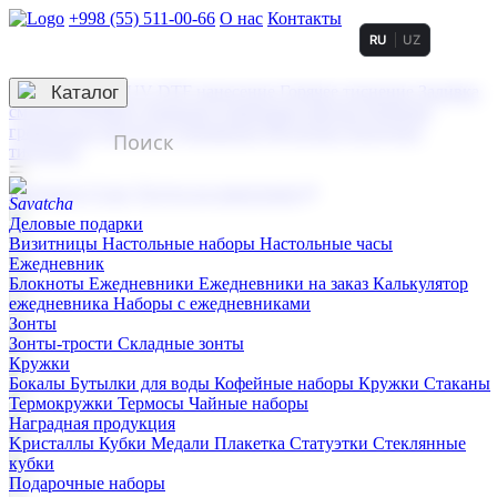
+998 (55) 511-00-66
О нас
Контакты
RU
UZ
Услуги по нанесению
3D гравировка
Каталог
UV DTF нанесение
Горячее тиснение
Заливка
смолой (Doming)
Лазерная гравировка мягкая
Лазерная
гравировка твердая
Сублимация
УФ-печать
Холодное
тиснение
☰
Контакты
О нас
Услуги по нанесению
Деловые подарки
Визитницы
Настольные наборы
Настольные часы
Ежедневник
Блокноты
Ежедневники
Ежедневники на заказ
Калькулятор
ежедневника
Наборы с ежедневниками
Зонты
Зонты-трости
Складные зонты
Кружки
Бокалы
Бутылки для воды
Кофейные наборы
Кружки
Стаканы
Термокружки
Термосы
Чайные наборы
Наградная продукция
Kристаллы
Кубки
Медали
Плакетка
Статуэтки
Стеклянные
кубки
Подарочные наборы