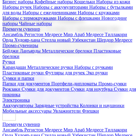
Бизнес наборы
Кофейные наборы
Кошельки
Наборы из кожи
Наборы ручек
Наборы с аккумуляторами
Наборы с бутылками
для воды
Наборы с ежедневниками
Наборы с кружками
Наборы с термокружками
Наборы с флешками
Новогодние
Корпоративные подарки
наборы
Чайные наборы
Поставка со склада и производство
Премиум сувенир
Ансамбль Регистон
Медресе Мир Араб
Медресе Тиллакори
Орда Худояр-хана
Стелла новый Узбекистан
Шердор Медресе
Мы предлагаем широкий выбор корпоративных подарков и
Промо-сувениры
сувениров с логотипом. В нашем каталоге вы найдете
Бейджи
Ланъярды
Металлические брелоки
Пластиковые
продукцию для бизнеса, мероприятия и клиентов.
брелоки
Ручки
Карандаши
Металлические ручки
Наборы с ручками
Пластиковые ручки
Футляры для ручек
Эко ручки
Подарочные наборы
Сумки и папки
Бизнес наборы
Кофейные наборы
Кошельки
Папки для документов
Портфели-дипломаты
Промо-сумки
Наборы из кожи
Наборы ручек
Наборы с аккумуляторами
Рюкзаки
Сумки для документов
Сумки для ноутбука
Сумки для
Наборы с бутылками для воды
Наборы с ежедневниками
пикника
Наборы с кружками
Наборы с термокружками
Наборы с
Электроника
флешками
Новогодние наборы
Чайные наборы
Аккумуляторы
Зарядные устройства
Колонки и наушники
Мобильные аксессуары
Увлажнители
Флешки
Премиум сувенир
Ансамбль Регистон
Медресе Мир Араб
Медресе Тиллакори
Орда Худояр-хана
Стелла новый Узбекистан
Шердор Медресе