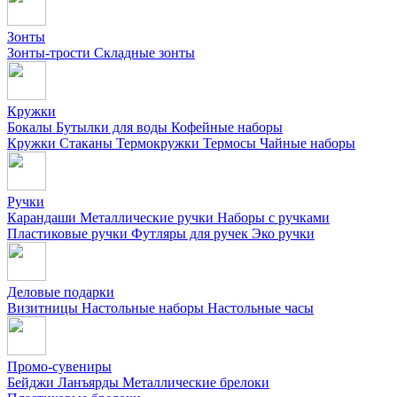
Зонты
Зонты-трости
Складные зонты
Кружки
Бокалы
Бутылки для воды
Кофейные наборы
Кружки
Стаканы
Термокружки
Термосы
Чайные наборы
Ручки
Карандаши
Металлические ручки
Наборы с ручками
Пластиковые ручки
Футляры для ручек
Эко ручки
Деловые подарки
Визитницы
Настольные наборы
Настольные часы
Промо-сувениры
Бейджи
Ланъярды
Металлические брелоки