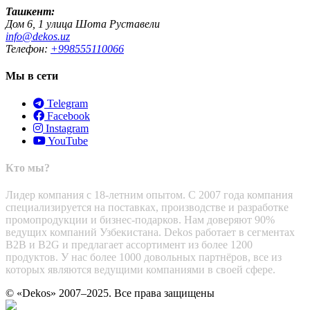
Ташкент:
Дом 6, 1 улица Шота Руставели
info@dekos.uz
Телефон:
+998555110066
Мы в сети
Telegram
Facebook
Instagram
YouTube
Кто мы?
Лидер компания с 18-летним опытом. С 2007 года компания
специализируется на поставках, производстве и разработке
промопродукции и бизнес-подарков. Нам доверяют 90%
ведущих компаний Узбекистана. Dekos работает в сегментах
B2B и B2G и предлагает ассортимент из более 1200
продуктов. У нас более 1000 довольных партнёров, все из
которых являются ведущими компаниями в своей сфере.
© «Dekos» 2007–2025. Все права защищены