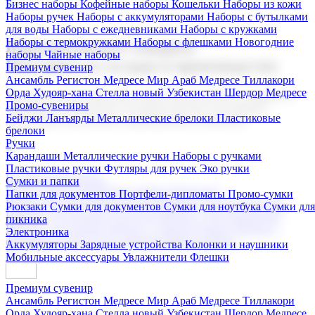
Бизнес наборы
Кофейные наборы
Кошельки
Наборы из кожи
Наборы ручек
Наборы с аккумуляторами
Наборы с бутылками
для воды
Наборы с ежедневниками
Наборы с кружками
Наборы с термокружками
Наборы с флешками
Новогодние
Корпоративные подарки
наборы
Чайные наборы
Поставка со склада и производство
Премиум сувенир
Ансамбль Регистон
Медресе Мир Араб
Медресе Тиллакори
Орда Худояр-хана
Стелла новый Узбекистан
Шердор Медресе
Мы предлагаем широкий выбор корпоративных подарков и
Промо-сувениры
сувениров с логотипом. В нашем каталоге вы найдете
Бейджи
Ланъярды
Металлические брелоки
Пластиковые
продукцию для бизнеса, мероприятия и клиентов.
брелоки
Ручки
Карандаши
Металлические ручки
Наборы с ручками
Пластиковые ручки
Футляры для ручек
Эко ручки
Подарочные наборы
Сумки и папки
Бизнес наборы
Кофейные наборы
Кошельки
Папки для документов
Портфели-дипломаты
Промо-сумки
Наборы из кожи
Наборы ручек
Наборы с аккумуляторами
Рюкзаки
Сумки для документов
Сумки для ноутбука
Сумки для
Наборы с бутылками для воды
Наборы с ежедневниками
пикника
Наборы с кружками
Наборы с термокружками
Наборы с
Электроника
флешками
Новогодние наборы
Чайные наборы
Аккумуляторы
Зарядные устройства
Колонки и наушники
Мобильные аксессуары
Увлажнители
Флешки
Премиум сувенир
Ансамбль Регистон
Медресе Мир Араб
Медресе Тиллакори
Орда Худояр-хана
Стелла новый Узбекистан
Шердор Медресе