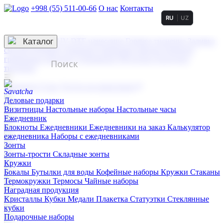
+998 (55) 511-00-66
О нас
Контакты
RU
UZ
Услуги по нанесению
3D гравировка
Каталог
UV DTF нанесение
Горячее тиснение
Заливка
смолой (Doming)
Лазерная гравировка мягкая
Лазерная
гравировка твердая
Сублимация
УФ-печать
Холодное
тиснение
☰
Контакты
О нас
Услуги по нанесению
Деловые подарки
Визитницы
Настольные наборы
Настольные часы
Ежедневник
Блокноты
Ежедневники
Ежедневники на заказ
Калькулятор
ежедневника
Наборы с ежедневниками
Зонты
Зонты-трости
Складные зонты
Кружки
Бокалы
Бутылки для воды
Кофейные наборы
Кружки
Стаканы
Термокружки
Термосы
Чайные наборы
Наградная продукция
Kристаллы
Кубки
Медали
Плакетка
Статуэтки
Стеклянные
кубки
Подарочные наборы