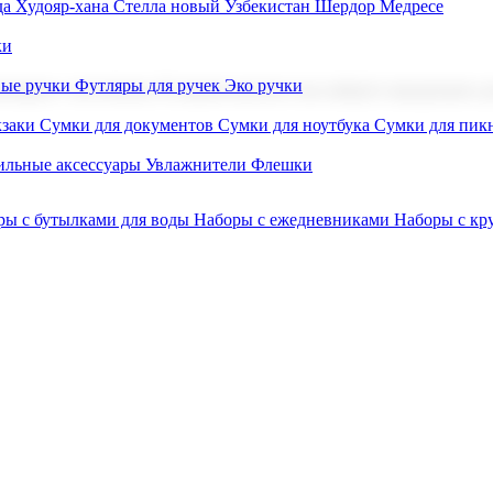
а Худояр-хана
Стелла новый Узбекистан
Шердор Медресе
ки
вые ручки
Футляры для ручек
Эко ручки
ниров с логотипом. В нашем каталоге вы найдете продукцию для
заки
Сумки для документов
Сумки для ноутбука
Сумки для пик
льные аксессуары
Увлажнители
Флешки
ры с бутылками для воды
Наборы с ежедневниками
Наборы с к