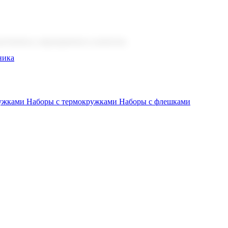
 бизнеса, мероприятия и клиентов.
ника
ружками
Наборы с термокружками
Наборы с флешками