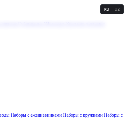
RU
UZ
а твердая
Сублимация
УФ-печать
Холодное тиснение
 воды
Наборы с ежедневниками
Наборы с кружками
Наборы с