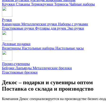
Кружки
Стаканы
Термокружки
Термосы
Чайные наборы
Ручки
Карандаши
Металлические ручки
Наборы с ручками
Пластиковые ручки
Футляры для ручек
Эко ручки
Деловые подарки
Визитницы
Настольные наборы
Настольные часы
Промо-сувениры
Бейджи
Ланъярды
Металлические брелоки
Пластиковые брелоки
Декос – подарки и сувениры оптом
Поставка со склада и производство
Компания Декос специализируется на производстве бизнес-под