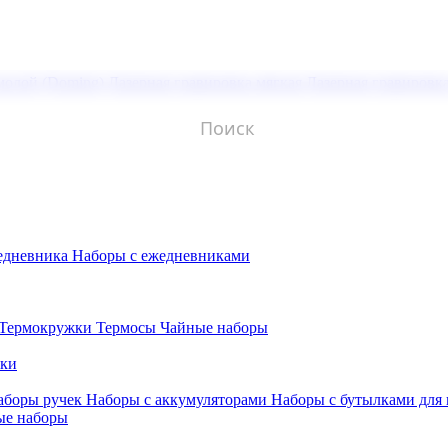
молой (Doming)
Лазерная гравировка мягкая
Лазерная гравировк
едневника
Наборы с ежедневниками
Термокружки
Термосы
Чайные наборы
бки
аборы ручек
Наборы с аккумуляторами
Наборы с бутылками для
ые наборы