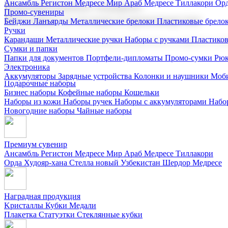
Ансамбль Регистон
Медресе Мир Араб
Медресе Тиллакори
Орд
Корпоративные подарки
Промо-сувениры
Поставка со склада и производство
Бейджи
Ланъярды
Металлические брелоки
Пластиковые брело
Ручки
Карандаши
Металлические ручки
Наборы с ручками
Пластико
Мы предлагаем широкий выбор корпоративных подарков и суве
Сумки и папки
Папки для документов
Портфели-дипломаты
Промо-сумки
Рюк
Электроника
Аккумуляторы
Зарядные устройства
Колонки и наушники
Моби
Подарочные наборы
Бизнес наборы
Кофейные наборы
Кошельки
Наборы из кожи
Наборы ручек
Наборы с аккумуляторами
Набо
Новогодние наборы
Чайные наборы
Премиум сувенир
Ансамбль Регистон
Медресе Мир Араб
Медресе Тиллакори
Орда Худояр-хана
Стелла новый Узбекистан
Шердор Медресе
Наградная продукция
Kристаллы
Кубки
Медали
Плакетка
Статуэтки
Стеклянные кубки