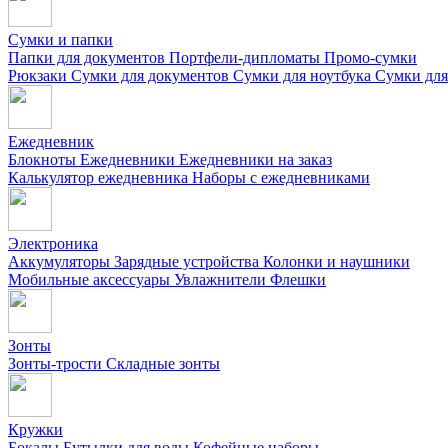
Сумки и папки
Папки для документов
Портфели-дипломаты
Промо-сумки
Рюкзаки
Сумки для документов
Сумки для ноутбука
Сумки для
Ежедневник
Блокноты
Ежедневники
Ежедневники на заказ
Калькулятор ежедневника
Наборы с ежедневниками
Электроника
Аккумуляторы
Зарядные устройства
Колонки и наушники
Мобильные аксессуары
Увлажнители
Флешки
Зонты
Зонты-трости
Складные зонты
Кружки
Бокалы
Бутылки для воды
Кофейные наборы