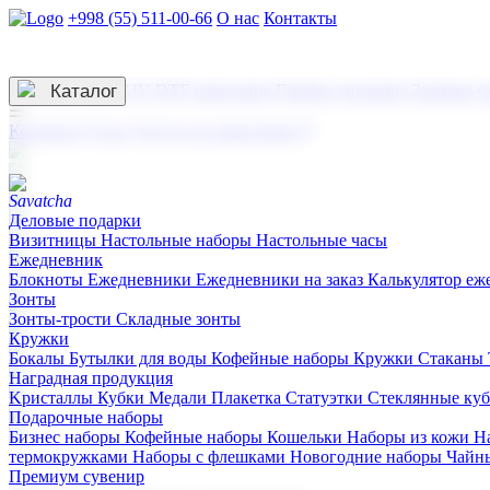
+998 (55) 511-00-66
О нас
Контакты
Услуги по нанесению
3D гравировка
Каталог
UV DTF нанесение
Горячее тиснение
Заливка с
☰
Контакты
О нас
Услуги по нанесению
Деловые подарки
Визитницы
Настольные наборы
Настольные часы
Ежедневник
Блокноты
Ежедневники
Ежедневники на заказ
Калькулятор еж
Зонты
Зонты-трости
Складные зонты
Кружки
Бокалы
Бутылки для воды
Кофейные наборы
Кружки
Стаканы
Наградная продукция
Kристаллы
Кубки
Медали
Плакетка
Статуэтки
Стеклянные ку
Подарочные наборы
Бизнес наборы
Кофейные наборы
Кошельки
Наборы из кожи
Н
термокружками
Наборы с флешками
Новогодние наборы
Чайн
Премиум сувенир