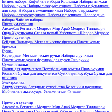
Бизнес наборы
Кофейные наборы
Кошельки
Наборы из кожи
Наборы ручек
Наборы с аккумуляторами
Наборы с бутылками
для воды
Наборы с ежедневниками
Наборы с кружками
Наборы с термокружками
Наборы с флешками
Новогодние
Корпоративные подарки
наборы
Чайные наборы
Поставка со склада и производство
Премиум сувенир
Ансамбль Регистон
Медресе Мир Араб
Медресе Тиллакори
Орда Худояр-хана
Стелла новый Узбекистан
Шердор Медресе
Мы предлагаем широкий выбор корпоративных подарков и
Промо-сувениры
сувениров с логотипом. В нашем каталоге вы найдете
Бейджи
Ланъярды
Металлические брелоки
Пластиковые
продукцию для бизнеса, мероприятия и клиентов.
брелоки
Ручки
Карандаши
Металлические ручки
Наборы с ручками
Пластиковые ручки
Футляры для ручек
Эко ручки
Подарочные наборы
Сумки и папки
Бизнес наборы
Кофейные наборы
Кошельки
Папки для документов
Портфели-дипломаты
Промо-сумки
Наборы из кожи
Наборы ручек
Наборы с аккумуляторами
Рюкзаки
Сумки для документов
Сумки для ноутбука
Сумки для
Наборы с бутылками для воды
Наборы с ежедневниками
пикника
Наборы с кружками
Наборы с термокружками
Наборы с
Электроника
флешками
Новогодние наборы
Чайные наборы
Аккумуляторы
Зарядные устройства
Колонки и наушники
Мобильные аксессуары
Увлажнители
Флешки
Премиум сувенир
Ансамбль Регистон
Медресе Мир Араб
Медресе Тиллакори
Орда Худояр-хана
Стелла новый Узбекистан
Шердор Медресе