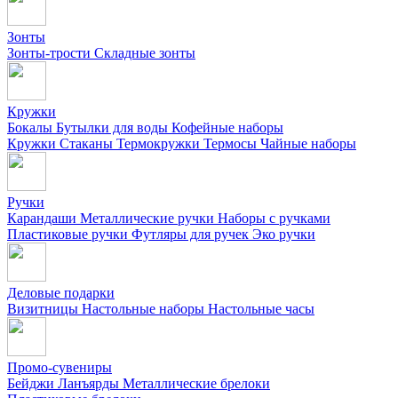
Зонты
Зонты-трости
Складные зонты
Кружки
Бокалы
Бутылки для воды
Кофейные наборы
Кружки
Стаканы
Термокружки
Термосы
Чайные наборы
Ручки
Карандаши
Металлические ручки
Наборы с ручками
Пластиковые ручки
Футляры для ручек
Эко ручки
Деловые подарки
Визитницы
Настольные наборы
Настольные часы
Промо-сувениры
Бейджи
Ланъярды
Металлические брелоки