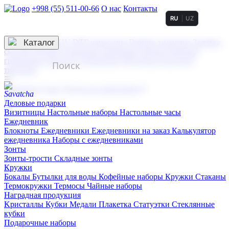
+998 (55) 511-00-66
О нас
Контакты
RU
UZ
Услуги по нанесению
3D гравировка
Каталог
UV DTF нанесение
Горячее тиснение
Заливка
смолой (Doming)
Лазерная гравировка мягкая
Лазерная
гравировка твердая
Сублимация
УФ-печать
Холодное
тиснение
☰
Контакты
О нас
Услуги по нанесению
Деловые подарки
Визитницы
Настольные наборы
Настольные часы
Ежедневник
Блокноты
Ежедневники
Ежедневники на заказ
Калькулятор
ежедневника
Наборы с ежедневниками
Зонты
Зонты-трости
Складные зонты
Кружки
Бокалы
Бутылки для воды
Кофейные наборы
Кружки
Стаканы
Термокружки
Термосы
Чайные наборы
Наградная продукция
Kристаллы
Кубки
Медали
Плакетка
Статуэтки
Стеклянные
кубки
Подарочные наборы