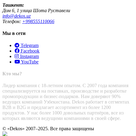
Ташкент:
Дом 6, 1 улица Шота Руставели
info@dekos.uz
Телефон:
+998555110066
Мы в сети
Telegram
Facebook
Instagram
YouTube
Кто мы?
Лидер компания с 18-летним опытом. С 2007 года компания
специализируется на поставках, производстве и разработке
промопродукции и бизнес-подарков. Нам доверяют 90%
ведущих компаний Узбекистана. Dekos работает в сегментах
B2B и B2G и предлагает ассортимент из более 1200
продуктов. У нас более 1000 довольных партнёров, все из
которых являются ведущими компаниями в своей сфере.
© «Dekos» 2007–2025. Все права защищены