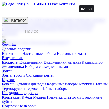
+998 (55) 511-00-66
О нас
Контакты
RU
UZ
Услуги по нанесению
3D гравировка
Каталог
UV DTF нанесение
Горячее тиснение
Заливка
смолой (Doming)
Лазерная гравировка мягкая
Лазерная
гравировка твердая
Сублимация
УФ-печать
Холодное
тиснение
☰
Контакты
О нас
Услуги по нанесению
Деловые подарки
Визитницы
Настольные наборы
Настольные часы
Ежедневник
Блокноты
Ежедневники
Ежедневники на заказ
Калькулятор
ежедневника
Наборы с ежедневниками
Зонты
Зонты-трости
Складные зонты
Кружки
Бокалы
Бутылки для воды
Кофейные наборы
Кружки
Стаканы
Термокружки
Термосы
Чайные наборы
Наградная продукция
Kристаллы
Кубки
Медали
Плакетка
Статуэтки
Стеклянные
кубки
Подарочные наборы