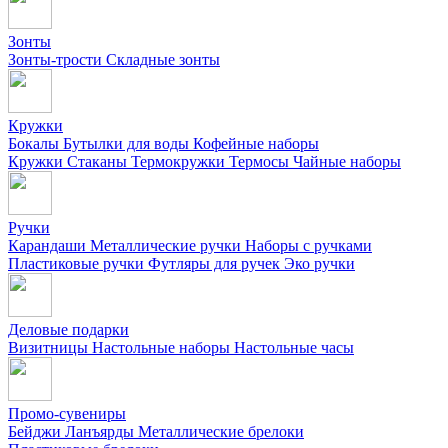
Зонты
Зонты-трости
Складные зонты
Кружки
Бокалы
Бутылки для воды
Кофейные наборы
Кружки
Стаканы
Термокружки
Термосы
Чайные наборы
Ручки
Карандаши
Металлические ручки
Наборы с ручками
Пластиковые ручки
Футляры для ручек
Эко ручки
Деловые подарки
Визитницы
Настольные наборы
Настольные часы
Промо-сувениры
Бейджи
Ланъярды
Металлические брелоки