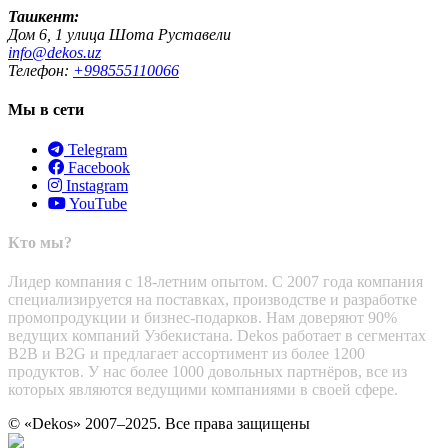
Ташкент:
Дом 6, 1 улица Шота Руставели
info@dekos.uz
Телефон:
+998555110066
Мы в сети
Telegram
Facebook
Instagram
YouTube
Кто мы?
Лидер компания с 18-летним опытом. С 2007 года компания
специализируется на поставках, производстве и разработке
промопродукции и бизнес-подарков. Нам доверяют 90%
ведущих компаний Узбекистана. Dekos работает в сегментах
B2B и B2G и предлагает ассортимент из более 1200
продуктов. У нас более 1000 довольных партнёров, все из
которых являются ведущими компаниями в своей сфере.
© «Dekos» 2007–2025. Все права защищены