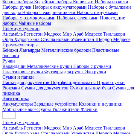
Бизнес наборы
Кофейные наборы
Кошельки
Наборы из кожи
Наборы ручек
Наборы с аккумуляторами
Наборы с бутылками
для воды
Наборы с ежедневниками
Наборы с кружками
Наборы с термокружками
Наборы с флешками
Новогодние
Корпоративные подарки
наборы
Чайные наборы
Поставка со склада и производство
Премиум сувенир
Ансамбль Регистон
Медресе Мир Араб
Медресе Тиллакори
Орда Худояр-хана
Стелла новый Узбекистан
Шердор Медресе
Мы предлагаем широкий выбор корпоративных подарков и
Промо-сувениры
сувениров с логотипом. В нашем каталоге вы найдете
Бейджи
Ланъярды
Металлические брелоки
Пластиковые
продукцию для бизнеса, мероприятия и клиентов.
брелоки
Ручки
Карандаши
Металлические ручки
Наборы с ручками
Пластиковые ручки
Футляры для ручек
Эко ручки
Подарочные наборы
Сумки и папки
Бизнес наборы
Кофейные наборы
Кошельки
Папки для документов
Портфели-дипломаты
Промо-сумки
Наборы из кожи
Наборы ручек
Наборы с аккумуляторами
Рюкзаки
Сумки для документов
Сумки для ноутбука
Сумки для
Наборы с бутылками для воды
Наборы с ежедневниками
пикника
Наборы с кружками
Наборы с термокружками
Наборы с
Электроника
флешками
Новогодние наборы
Чайные наборы
Аккумуляторы
Зарядные устройства
Колонки и наушники
Мобильные аксессуары
Увлажнители
Флешки
Премиум сувенир
Ансамбль Регистон
Медресе Мир Араб
Медресе Тиллакори
Орда Худояр-хана
Стелла новый Узбекистан
Шердор Медресе