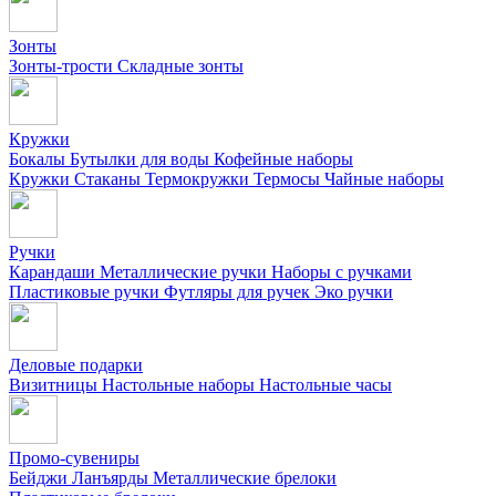
Зонты
Зонты-трости
Складные зонты
Кружки
Бокалы
Бутылки для воды
Кофейные наборы
Кружки
Стаканы
Термокружки
Термосы
Чайные наборы
Ручки
Карандаши
Металлические ручки
Наборы с ручками
Пластиковые ручки
Футляры для ручек
Эко ручки
Деловые подарки
Визитницы
Настольные наборы
Настольные часы
Промо-сувениры
Бейджи
Ланъярды
Металлические брелоки