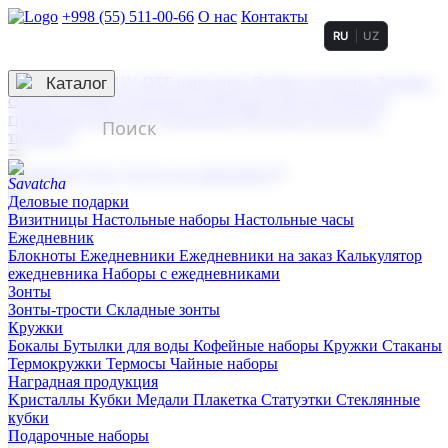
+998 (55) 511-00-66
О нас
Контакты
RU
UZ
Услуги по нанесению
3D гравировка
Каталог
UV DTF нанесение
Горячее тиснение
Заливка
смолой (Doming)
Лазерная гравировка мягкая
Лазерная
гравировка твердая
Сублимация
УФ-печать
Холодное
тиснение
☰
Контакты
О нас
Услуги по нанесению
Деловые подарки
Визитницы
Настольные наборы
Настольные часы
Ежедневник
Блокноты
Ежедневники
Ежедневники на заказ
Калькулятор
ежедневника
Наборы с ежедневниками
Зонты
Зонты-трости
Складные зонты
Кружки
Бокалы
Бутылки для воды
Кофейные наборы
Кружки
Стаканы
Термокружки
Термосы
Чайные наборы
Наградная продукция
Kристаллы
Кубки
Медали
Плакетка
Статуэтки
Стеклянные
кубки
Подарочные наборы