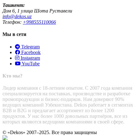
Ташкент:
Дом 6, 1 улица Шота Руставели
info@dekos.uz
Телефон:
+998555110066
Мы в сети
Telegram
Facebook
Instagram
YouTube
Кто мы?
Лидер компания с 18-летним опытом. С 2007 года компания
специализируется на поставках, производстве и разработке
промопродукции и бизнес-подарков. Нам доверяют 90%
ведущих компаний Узбекистана. Dekos работает в сегментах
B2B и B2G и предлагает ассортимент из более 1200
продуктов. У нас более 1000 довольных партнёров, все из
которых являются ведущими компаниями в своей сфере.
© «Dekos» 2007–2025. Все права защищены