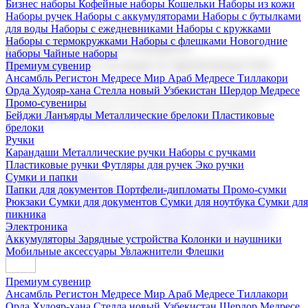
Бизнес наборы
Кофейные наборы
Кошельки
Наборы из кожи
Наборы ручек
Наборы с аккумуляторами
Наборы с бутылками
для воды
Наборы с ежедневниками
Наборы с кружками
Наборы с термокружками
Наборы с флешками
Новогодние
Корпоративные подарки
наборы
Чайные наборы
Поставка со склада и производство
Премиум сувенир
Ансамбль Регистон
Медресе Мир Араб
Медресе Тиллакори
Орда Худояр-хана
Стелла новый Узбекистан
Шердор Медресе
Мы предлагаем широкий выбор корпоративных подарков и
Промо-сувениры
сувениров с логотипом. В нашем каталоге вы найдете
Бейджи
Ланъярды
Металлические брелоки
Пластиковые
продукцию для бизнеса, мероприятия и клиентов.
брелоки
Ручки
Карандаши
Металлические ручки
Наборы с ручками
Пластиковые ручки
Футляры для ручек
Эко ручки
Подарочные наборы
Сумки и папки
Бизнес наборы
Кофейные наборы
Кошельки
Папки для документов
Портфели-дипломаты
Промо-сумки
Наборы из кожи
Наборы ручек
Наборы с аккумуляторами
Рюкзаки
Сумки для документов
Сумки для ноутбука
Сумки для
Наборы с бутылками для воды
Наборы с ежедневниками
пикника
Наборы с кружками
Наборы с термокружками
Наборы с
Электроника
флешками
Новогодние наборы
Чайные наборы
Аккумуляторы
Зарядные устройства
Колонки и наушники
Мобильные аксессуары
Увлажнители
Флешки
Премиум сувенир
Ансамбль Регистон
Медресе Мир Араб
Медресе Тиллакори
Орда Худояр-хана
Стелла новый Узбекистан
Шердор Медресе