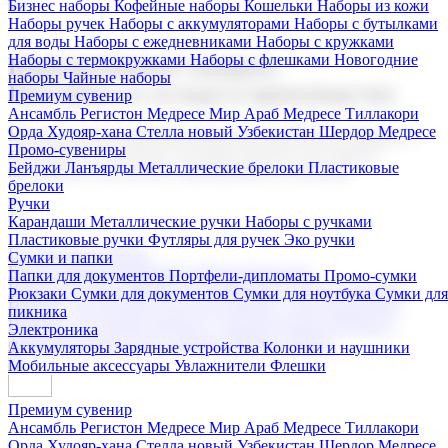
Бизнес наборы
Кофейные наборы
Кошельки
Наборы из кожи
Наборы ручек
Наборы с аккумуляторами
Наборы с бутылками
для воды
Наборы с ежедневниками
Наборы с кружками
Наборы с термокружками
Наборы с флешками
Новогодние
Корпоративные подарки
наборы
Чайные наборы
Поставка со склада и производство
Премиум сувенир
Ансамбль Регистон
Медресе Мир Араб
Медресе Тиллакори
Орда Худояр-хана
Стелла новый Узбекистан
Шердор Медресе
Мы предлагаем широкий выбор корпоративных подарков и
Промо-сувениры
сувениров с логотипом. В нашем каталоге вы найдете
Бейджи
Ланъярды
Металлические брелоки
Пластиковые
продукцию для бизнеса, мероприятия и клиентов.
брелоки
Ручки
Карандаши
Металлические ручки
Наборы с ручками
Пластиковые ручки
Футляры для ручек
Эко ручки
Подарочные наборы
Сумки и папки
Бизнес наборы
Кофейные наборы
Кошельки
Папки для документов
Портфели-дипломаты
Промо-сумки
Наборы из кожи
Наборы ручек
Наборы с аккумуляторами
Рюкзаки
Сумки для документов
Сумки для ноутбука
Сумки для
Наборы с бутылками для воды
Наборы с ежедневниками
пикника
Наборы с кружками
Наборы с термокружками
Наборы с
Электроника
флешками
Новогодние наборы
Чайные наборы
Аккумуляторы
Зарядные устройства
Колонки и наушники
Мобильные аксессуары
Увлажнители
Флешки
Премиум сувенир
Ансамбль Регистон
Медресе Мир Араб
Медресе Тиллакори
Орда Худояр-хана
Стелла новый Узбекистан
Шердор Медресе