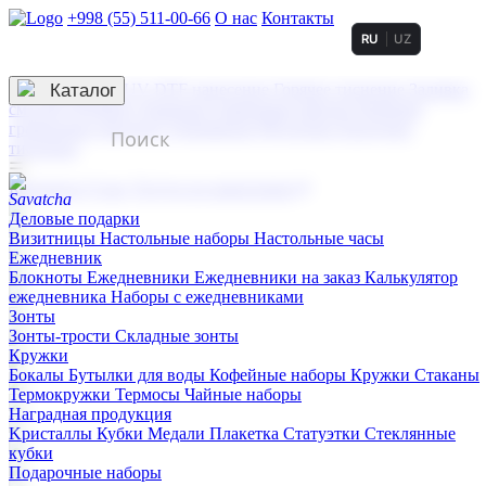
+998 (55) 511-00-66
О нас
Контакты
RU
UZ
Услуги по нанесению
3D гравировка
Каталог
UV DTF нанесение
Горячее тиснение
Заливка
смолой (Doming)
Лазерная гравировка мягкая
Лазерная
гравировка твердая
Сублимация
УФ-печать
Холодное
тиснение
☰
Контакты
О нас
Услуги по нанесению
Деловые подарки
Визитницы
Настольные наборы
Настольные часы
Ежедневник
Блокноты
Ежедневники
Ежедневники на заказ
Калькулятор
ежедневника
Наборы с ежедневниками
Зонты
Зонты-трости
Складные зонты
Кружки
Бокалы
Бутылки для воды
Кофейные наборы
Кружки
Стаканы
Термокружки
Термосы
Чайные наборы
Наградная продукция
Kристаллы
Кубки
Медали
Плакетка
Статуэтки
Стеклянные
кубки
Подарочные наборы