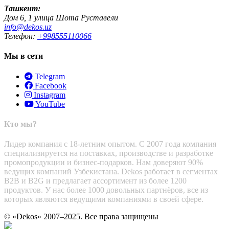
Ташкент:
Дом 6, 1 улица Шота Руставели
info@dekos.uz
Телефон:
+998555110066
Мы в сети
Telegram
Facebook
Instagram
YouTube
Кто мы?
Лидер компания с 18-летним опытом. С 2007 года компания
специализируется на поставках, производстве и разработке
промопродукции и бизнес-подарков. Нам доверяют 90%
ведущих компаний Узбекистана. Dekos работает в сегментах
B2B и B2G и предлагает ассортимент из более 1200
продуктов. У нас более 1000 довольных партнёров, все из
которых являются ведущими компаниями в своей сфере.
© «Dekos» 2007–2025. Все права защищены