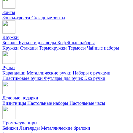
Зонты
Зонты-трости
Складные зонты
Кружки
Бокалы
Бутылки для воды
Кофейные наборы
Кружки
Стаканы
Термокружки
Термосы
Чайные наборы
Ручки
Карандаши
Металлические ручки
Наборы с ручками
Пластиковые ручки
Футляры для ручек
Эко ручки
Деловые подарки
Визитницы
Настольные наборы
Настольные часы
Промо-сувениры
Бейджи
Ланъярды
Металлические брелоки