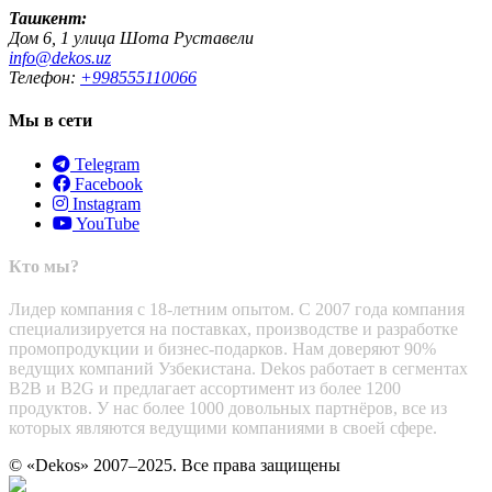
Ташкент:
Дом 6, 1 улица Шота Руставели
info@dekos.uz
Телефон:
+998555110066
Мы в сети
Telegram
Facebook
Instagram
YouTube
Кто мы?
Лидер компания с 18-летним опытом. С 2007 года компания
специализируется на поставках, производстве и разработке
промопродукции и бизнес-подарков. Нам доверяют 90%
ведущих компаний Узбекистана. Dekos работает в сегментах
B2B и B2G и предлагает ассортимент из более 1200
продуктов. У нас более 1000 довольных партнёров, все из
которых являются ведущими компаниями в своей сфере.
© «Dekos» 2007–2025. Все права защищены