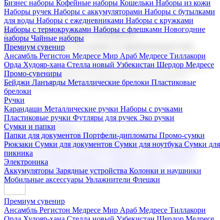
Бизнес наборы
Кофейные наборы
Кошельки
Наборы из кожи
Наборы ручек
Наборы с аккумуляторами
Наборы с бутылками
для воды
Наборы с ежедневниками
Наборы с кружками
Наборы с термокружками
Наборы с флешками
Новогодние
Корпоративные подарки
наборы
Чайные наборы
Поставка со склада и производство
Премиум сувенир
Ансамбль Регистон
Медресе Мир Араб
Медресе Тиллакори
Орда Худояр-хана
Стелла новый Узбекистан
Шердор Медресе
Мы предлагаем широкий выбор корпоративных подарков и
Промо-сувениры
сувениров с логотипом. В нашем каталоге вы найдете
Бейджи
Ланъярды
Металлические брелоки
Пластиковые
продукцию для бизнеса, мероприятия и клиентов.
брелоки
Ручки
Карандаши
Металлические ручки
Наборы с ручками
Пластиковые ручки
Футляры для ручек
Эко ручки
Подарочные наборы
Сумки и папки
Бизнес наборы
Кофейные наборы
Кошельки
Папки для документов
Портфели-дипломаты
Промо-сумки
Наборы из кожи
Наборы ручек
Наборы с аккумуляторами
Рюкзаки
Сумки для документов
Сумки для ноутбука
Сумки для
Наборы с бутылками для воды
Наборы с ежедневниками
пикника
Наборы с кружками
Наборы с термокружками
Наборы с
Электроника
флешками
Новогодние наборы
Чайные наборы
Аккумуляторы
Зарядные устройства
Колонки и наушники
Мобильные аксессуары
Увлажнители
Флешки
Премиум сувенир
Ансамбль Регистон
Медресе Мир Араб
Медресе Тиллакори
Орда Худояр-хана
Стелла новый Узбекистан
Шердор Медресе