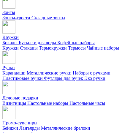
Зонты
Зонты-трости
Складные зонты
Кружки
Бокалы
Бутылки для воды
Кофейные наборы
Кружки
Стаканы
Термокружки
Термосы
Чайные наборы
Ручки
Карандаши
Металлические ручки
Наборы с ручками
Пластиковые ручки
Футляры для ручек
Эко ручки
Деловые подарки
Визитницы
Настольные наборы
Настольные часы
Промо-сувениры
Бейджи
Ланъярды
Металлические брелоки