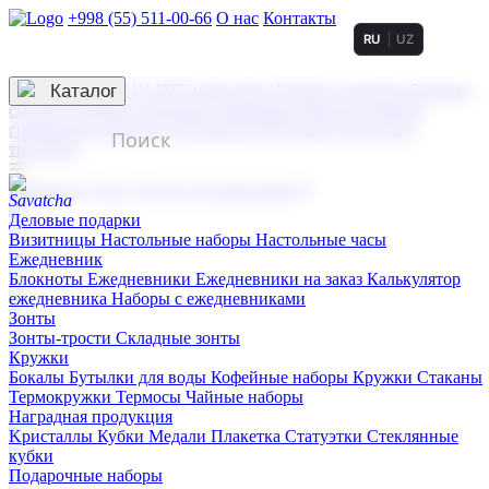
+998 (55) 511-00-66
О нас
Контакты
RU
UZ
Услуги по нанесению
3D гравировка
Каталог
UV DTF нанесение
Горячее тиснение
Заливка
смолой (Doming)
Лазерная гравировка мягкая
Лазерная
гравировка твердая
Сублимация
УФ-печать
Холодное
тиснение
☰
Контакты
О нас
Услуги по нанесению
Деловые подарки
Визитницы
Настольные наборы
Настольные часы
Ежедневник
Блокноты
Ежедневники
Ежедневники на заказ
Калькулятор
ежедневника
Наборы с ежедневниками
Зонты
Зонты-трости
Складные зонты
Кружки
Бокалы
Бутылки для воды
Кофейные наборы
Кружки
Стаканы
Термокружки
Термосы
Чайные наборы
Наградная продукция
Kристаллы
Кубки
Медали
Плакетка
Статуэтки
Стеклянные
кубки
Подарочные наборы