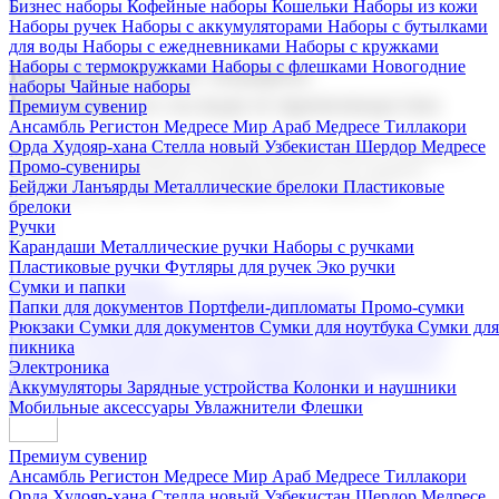
Бизнес наборы
Кофейные наборы
Кошельки
Наборы из кожи
Наборы ручек
Наборы с аккумуляторами
Наборы с бутылками
для воды
Наборы с ежедневниками
Наборы с кружками
Наборы с термокружками
Наборы с флешками
Новогодние
Корпоративные подарки
наборы
Чайные наборы
Поставка со склада и производство
Премиум сувенир
Ансамбль Регистон
Медресе Мир Араб
Медресе Тиллакори
Орда Худояр-хана
Стелла новый Узбекистан
Шердор Медресе
Мы предлагаем широкий выбор корпоративных подарков и
Промо-сувениры
сувениров с логотипом. В нашем каталоге вы найдете
Бейджи
Ланъярды
Металлические брелоки
Пластиковые
продукцию для бизнеса, мероприятия и клиентов.
брелоки
Ручки
Карандаши
Металлические ручки
Наборы с ручками
Пластиковые ручки
Футляры для ручек
Эко ручки
Подарочные наборы
Сумки и папки
Бизнес наборы
Кофейные наборы
Кошельки
Папки для документов
Портфели-дипломаты
Промо-сумки
Наборы из кожи
Наборы ручек
Наборы с аккумуляторами
Рюкзаки
Сумки для документов
Сумки для ноутбука
Сумки для
Наборы с бутылками для воды
Наборы с ежедневниками
пикника
Наборы с кружками
Наборы с термокружками
Наборы с
Электроника
флешками
Новогодние наборы
Чайные наборы
Аккумуляторы
Зарядные устройства
Колонки и наушники
Мобильные аксессуары
Увлажнители
Флешки
Премиум сувенир
Ансамбль Регистон
Медресе Мир Араб
Медресе Тиллакори
Орда Худояр-хана
Стелла новый Узбекистан
Шердор Медресе