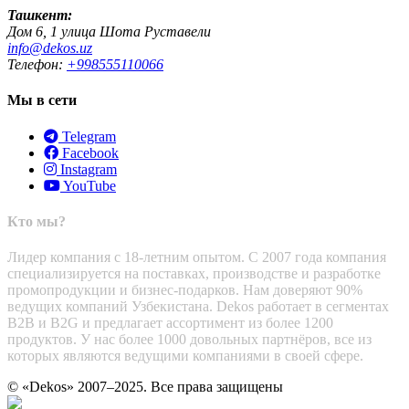
Ташкент:
Дом 6, 1 улица Шота Руставели
info@dekos.uz
Телефон:
+998555110066
Мы в сети
Telegram
Facebook
Instagram
YouTube
Кто мы?
Лидер компания с 18-летним опытом. С 2007 года компания
специализируется на поставках, производстве и разработке
промопродукции и бизнес-подарков. Нам доверяют 90%
ведущих компаний Узбекистана. Dekos работает в сегментах
B2B и B2G и предлагает ассортимент из более 1200
продуктов. У нас более 1000 довольных партнёров, все из
которых являются ведущими компаниями в своей сфере.
© «Dekos» 2007–2025. Все права защищены