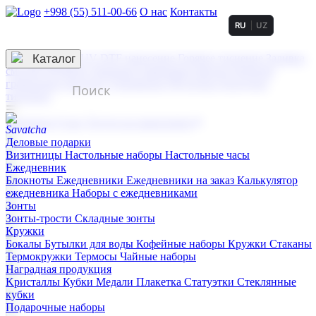
+998 (55) 511-00-66
О нас
Контакты
RU
UZ
Услуги по нанесению
3D гравировка
Каталог
UV DTF нанесение
Горячее тиснение
Заливка
смолой (Doming)
Лазерная гравировка мягкая
Лазерная
гравировка твердая
Сублимация
УФ-печать
Холодное
тиснение
☰
Контакты
О нас
Услуги по нанесению
Деловые подарки
Визитницы
Настольные наборы
Настольные часы
Ежедневник
Блокноты
Ежедневники
Ежедневники на заказ
Калькулятор
ежедневника
Наборы с ежедневниками
Зонты
Зонты-трости
Складные зонты
Кружки
Бокалы
Бутылки для воды
Кофейные наборы
Кружки
Стаканы
Термокружки
Термосы
Чайные наборы
Наградная продукция
Kристаллы
Кубки
Медали
Плакетка
Статуэтки
Стеклянные
кубки
Подарочные наборы