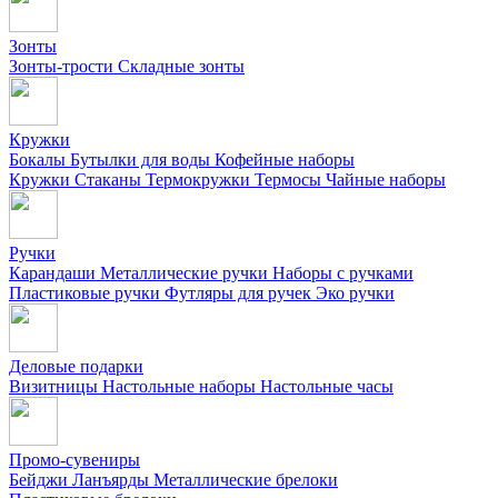
Зонты
Зонты-трости
Складные зонты
Кружки
Бокалы
Бутылки для воды
Кофейные наборы
Кружки
Стаканы
Термокружки
Термосы
Чайные наборы
Ручки
Карандаши
Металлические ручки
Наборы с ручками
Пластиковые ручки
Футляры для ручек
Эко ручки
Деловые подарки
Визитницы
Настольные наборы
Настольные часы
Промо-сувениры
Бейджи
Ланъярды
Металлические брелоки