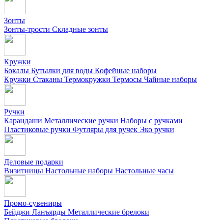
Зонты
Зонты-трости
Складные зонты
Кружки
Бокалы
Бутылки для воды
Кофейные наборы
Кружки
Стаканы
Термокружки
Термосы
Чайные наборы
Ручки
Карандаши
Металлические ручки
Наборы с ручками
Пластиковые ручки
Футляры для ручек
Эко ручки
Деловые подарки
Визитницы
Настольные наборы
Настольные часы
Промо-сувениры
Бейджи
Ланъярды
Металлические брелоки