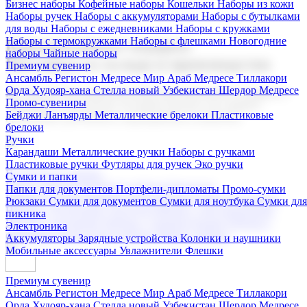
Бизнес наборы
Кофейные наборы
Кошельки
Наборы из кожи
Наборы ручек
Наборы с аккумуляторами
Наборы с бутылками
для воды
Наборы с ежедневниками
Наборы с кружками
Наборы с термокружками
Наборы с флешками
Новогодние
Корпоративные подарки
наборы
Чайные наборы
Поставка со склада и производство
Премиум сувенир
Ансамбль Регистон
Медресе Мир Араб
Медресе Тиллакори
Орда Худояр-хана
Стелла новый Узбекистан
Шердор Медресе
Мы предлагаем широкий выбор корпоративных подарков и
Промо-сувениры
сувениров с логотипом. В нашем каталоге вы найдете
Бейджи
Ланъярды
Металлические брелоки
Пластиковые
продукцию для бизнеса, мероприятия и клиентов.
брелоки
Ручки
Карандаши
Металлические ручки
Наборы с ручками
Пластиковые ручки
Футляры для ручек
Эко ручки
Подарочные наборы
Сумки и папки
Бизнес наборы
Кофейные наборы
Кошельки
Папки для документов
Портфели-дипломаты
Промо-сумки
Наборы из кожи
Наборы ручек
Наборы с аккумуляторами
Рюкзаки
Сумки для документов
Сумки для ноутбука
Сумки для
Наборы с бутылками для воды
Наборы с ежедневниками
пикника
Наборы с кружками
Наборы с термокружками
Наборы с
Электроника
флешками
Новогодние наборы
Чайные наборы
Аккумуляторы
Зарядные устройства
Колонки и наушники
Мобильные аксессуары
Увлажнители
Флешки
Премиум сувенир
Ансамбль Регистон
Медресе Мир Араб
Медресе Тиллакори
Орда Худояр-хана
Стелла новый Узбекистан
Шердор Медресе