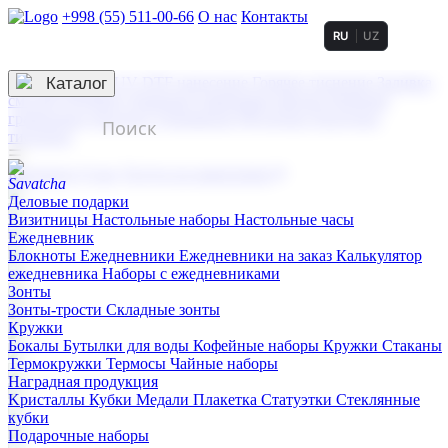
+998 (55) 511-00-66
О нас
Контакты
RU
UZ
Услуги по нанесению
3D гравировка
Каталог
UV DTF нанесение
Горячее тиснение
Заливка
смолой (Doming)
Лазерная гравировка мягкая
Лазерная
гравировка твердая
Сублимация
УФ-печать
Холодное
тиснение
☰
Контакты
О нас
Услуги по нанесению
Деловые подарки
Визитницы
Настольные наборы
Настольные часы
Ежедневник
Блокноты
Ежедневники
Ежедневники на заказ
Калькулятор
ежедневника
Наборы с ежедневниками
Зонты
Зонты-трости
Складные зонты
Кружки
Бокалы
Бутылки для воды
Кофейные наборы
Кружки
Стаканы
Термокружки
Термосы
Чайные наборы
Наградная продукция
Kристаллы
Кубки
Медали
Плакетка
Статуэтки
Стеклянные
кубки
Подарочные наборы