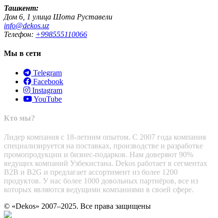
Ташкент:
Дом 6, 1 улица Шота Руставели
info@dekos.uz
Телефон:
+998555110066
Мы в сети
Telegram
Facebook
Instagram
YouTube
Кто мы?
Лидер компания с 18-летним опытом. С 2007 года компания
специализируется на поставках, производстве и разработке
промопродукции и бизнес-подарков. Нам доверяют 90%
ведущих компаний Узбекистана. Dekos работает в сегментах
B2B и B2G и предлагает ассортимент из более 1200
продуктов. У нас более 1000 довольных партнёров, все из
которых являются ведущими компаниями в своей сфере.
© «Dekos» 2007–2025. Все права защищены