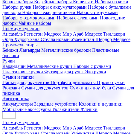
Бизнес наборы
Кофейные наборы
Кошельки
Наборы из кожи
Наборы ручек
Наборы с аккумуляторами
Наборы с бутылками
для воды
Наборы с ежедневниками
Наборы с кружками
Наборы с термокружками
Наборы с флешками
Новогодние
Корпоративные подарки
наборы
Чайные наборы
Поставка со склада и производство
Премиум сувенир
Ансамбль Регистон
Медресе Мир Араб
Медресе Тиллакори
Орда Худояр-хана
Стелла новый Узбекистан
Шердор Медресе
Мы предлагаем широкий выбор корпоративных подарков и
Промо-сувениры
сувениров с логотипом. В нашем каталоге вы найдете
Бейджи
Ланъярды
Металлические брелоки
Пластиковые
продукцию для бизнеса, мероприятия и клиентов.
брелоки
Ручки
Карандаши
Металлические ручки
Наборы с ручками
Пластиковые ручки
Футляры для ручек
Эко ручки
Подарочные наборы
Сумки и папки
Бизнес наборы
Кофейные наборы
Кошельки
Папки для документов
Портфели-дипломаты
Промо-сумки
Наборы из кожи
Наборы ручек
Наборы с аккумуляторами
Рюкзаки
Сумки для документов
Сумки для ноутбука
Сумки для
Наборы с бутылками для воды
Наборы с ежедневниками
пикника
Наборы с кружками
Наборы с термокружками
Наборы с
Электроника
флешками
Новогодние наборы
Чайные наборы
Аккумуляторы
Зарядные устройства
Колонки и наушники
Мобильные аксессуары
Увлажнители
Флешки
Премиум сувенир
Ансамбль Регистон
Медресе Мир Араб
Медресе Тиллакори
Орда Худояр-хана
Стелла новый Узбекистан
Шердор Медресе