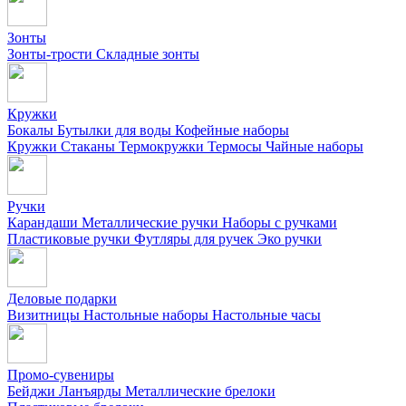
Зонты
Зонты-трости
Складные зонты
Кружки
Бокалы
Бутылки для воды
Кофейные наборы
Кружки
Стаканы
Термокружки
Термосы
Чайные наборы
Ручки
Карандаши
Металлические ручки
Наборы с ручками
Пластиковые ручки
Футляры для ручек
Эко ручки
Деловые подарки
Визитницы
Настольные наборы
Настольные часы
Промо-сувениры
Бейджи
Ланъярды
Металлические брелоки