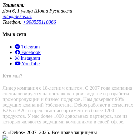
Ташкент:
Дом 6, 1 улица Шота Руставели
info@dekos.uz
Телефон:
+998555110066
Мы в сети
Telegram
Facebook
Instagram
YouTube
Кто мы?
Лидер компания с 18-летним опытом. С 2007 года компания
специализируется на поставках, производстве и разработке
промопродукции и бизнес-подарков. Нам доверяют 90%
ведущих компаний Узбекистана. Dekos работает в сегментах
B2B и B2G и предлагает ассортимент из более 1200
продуктов. У нас более 1000 довольных партнёров, все из
которых являются ведущими компаниями в своей сфере.
© «Dekos» 2007–2025. Все права защищены