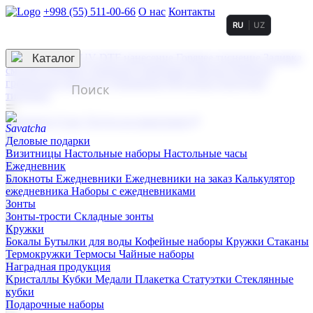
+998 (55) 511-00-66
О нас
Контакты
RU
UZ
Услуги по нанесению
3D гравировка
Каталог
UV DTF нанесение
Горячее тиснение
Заливка
смолой (Doming)
Лазерная гравировка мягкая
Лазерная
гравировка твердая
Сублимация
УФ-печать
Холодное
тиснение
☰
Контакты
О нас
Услуги по нанесению
Деловые подарки
Визитницы
Настольные наборы
Настольные часы
Ежедневник
Блокноты
Ежедневники
Ежедневники на заказ
Калькулятор
ежедневника
Наборы с ежедневниками
Зонты
Зонты-трости
Складные зонты
Кружки
Бокалы
Бутылки для воды
Кофейные наборы
Кружки
Стаканы
Термокружки
Термосы
Чайные наборы
Наградная продукция
Kристаллы
Кубки
Медали
Плакетка
Статуэтки
Стеклянные
кубки
Подарочные наборы