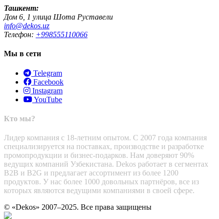
Ташкент:
Дом 6, 1 улица Шота Руставели
info@dekos.uz
Телефон:
+998555110066
Мы в сети
Telegram
Facebook
Instagram
YouTube
Кто мы?
Лидер компания с 18-летним опытом. С 2007 года компания
специализируется на поставках, производстве и разработке
промопродукции и бизнес-подарков. Нам доверяют 90%
ведущих компаний Узбекистана. Dekos работает в сегментах
B2B и B2G и предлагает ассортимент из более 1200
продуктов. У нас более 1000 довольных партнёров, все из
которых являются ведущими компаниями в своей сфере.
© «Dekos» 2007–2025. Все права защищены