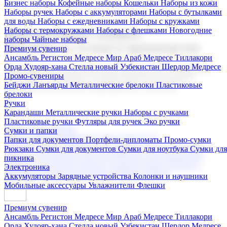
Бизнес наборы
Кофейные наборы
Кошельки
Наборы из кожи
Наборы ручек
Наборы с аккумуляторами
Наборы с бутылками
для воды
Наборы с ежедневниками
Наборы с кружками
Наборы с термокружками
Наборы с флешками
Новогодние
Корпоративные подарки
наборы
Чайные наборы
Поставка со склада и производство
Премиум сувенир
Ансамбль Регистон
Медресе Мир Араб
Медресе Тиллакори
Орда Худояр-хана
Стелла новый Узбекистан
Шердор Медресе
Мы предлагаем широкий выбор корпоративных подарков и
Промо-сувениры
сувениров с логотипом. В нашем каталоге вы найдете
Бейджи
Ланъярды
Металлические брелоки
Пластиковые
продукцию для бизнеса, мероприятия и клиентов.
брелоки
Ручки
Карандаши
Металлические ручки
Наборы с ручками
Пластиковые ручки
Футляры для ручек
Эко ручки
Подарочные наборы
Сумки и папки
Бизнес наборы
Кофейные наборы
Кошельки
Папки для документов
Портфели-дипломаты
Промо-сумки
Наборы из кожи
Наборы ручек
Наборы с аккумуляторами
Рюкзаки
Сумки для документов
Сумки для ноутбука
Сумки для
Наборы с бутылками для воды
Наборы с ежедневниками
пикника
Наборы с кружками
Наборы с термокружками
Наборы с
Электроника
флешками
Новогодние наборы
Чайные наборы
Аккумуляторы
Зарядные устройства
Колонки и наушники
Мобильные аксессуары
Увлажнители
Флешки
Премиум сувенир
Ансамбль Регистон
Медресе Мир Араб
Медресе Тиллакори
Орда Худояр-хана
Стелла новый Узбекистан
Шердор Медресе