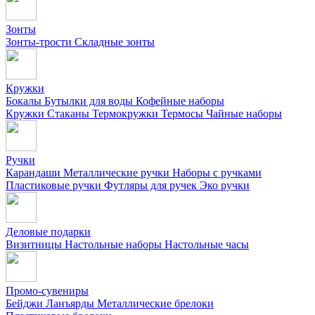
Зонты
Зонты-трости
Складные зонты
Кружки
Бокалы
Бутылки для воды
Кофейные наборы
Кружки
Стаканы
Термокружки
Термосы
Чайные наборы
Ручки
Карандаши
Металлические ручки
Наборы с ручками
Пластиковые ручки
Футляры для ручек
Эко ручки
Деловые подарки
Визитницы
Настольные наборы
Настольные часы
Промо-сувениры
Бейджи
Ланъярды
Металлические брелоки