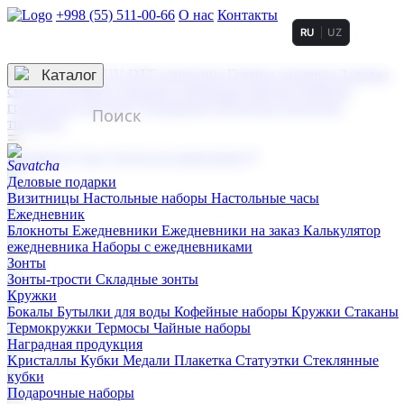
+998 (55) 511-00-66
О нас
Контакты
RU
UZ
Услуги по нанесению
3D гравировка
Каталог
UV DTF нанесение
Горячее тиснение
Заливка
смолой (Doming)
Лазерная гравировка мягкая
Лазерная
гравировка твердая
Сублимация
УФ-печать
Холодное
тиснение
☰
Контакты
О нас
Услуги по нанесению
Деловые подарки
Визитницы
Настольные наборы
Настольные часы
Ежедневник
Блокноты
Ежедневники
Ежедневники на заказ
Калькулятор
ежедневника
Наборы с ежедневниками
Зонты
Зонты-трости
Складные зонты
Кружки
Бокалы
Бутылки для воды
Кофейные наборы
Кружки
Стаканы
Термокружки
Термосы
Чайные наборы
Наградная продукция
Kристаллы
Кубки
Медали
Плакетка
Статуэтки
Стеклянные
кубки
Подарочные наборы