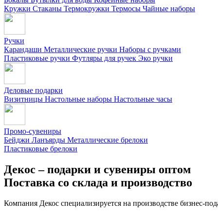
Кружки
Стаканы
Термокружки
Термосы
Чайные наборы
Ручки
Карандаши
Металлические ручки
Наборы с ручками
Пластиковые ручки
Футляры для ручек
Эко ручки
Деловые подарки
Визитницы
Настольные наборы
Настольные часы
Промо-сувениры
Бейджи
Ланъярды
Металлические брелоки
Пластиковые брелоки
Декос – подарки и сувениры оптом
Поставка со склада и производство
Компания Декос специализируется на производстве бизнес-под