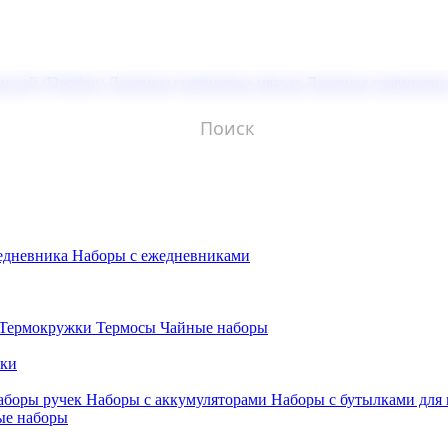
молой (Doming)
Лазерная гравировка мягкая
Лазерная гравировк
едневника
Наборы с ежедневниками
Термокружки
Термосы
Чайные наборы
бки
аборы ручек
Наборы с аккумуляторами
Наборы с бутылками для
ые наборы