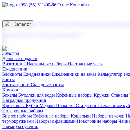
+998 (55) 511-00-66
О нас
Контакты
Услуги по нанесению
3D гравировка
Каталог
UV DTF нанесение
Горячее тиснение
Заливка с
☰
Контакты
О нас
Услуги по нанесению
Деловые подарки
Визитницы
Настольные наборы
Настольные часы
Ежедневник
Блокноты
Ежедневники
Ежедневники на заказ
Калькулятор еж
Зонты
Зонты-трости
Складные зонты
Кружки
Бокалы
Бутылки для воды
Кофейные наборы
Кружки
Стаканы
Наградная продукция
Kристаллы
Кубки
Медали
Плакетка
Статуэтки
Стеклянные ку
Подарочные наборы
Бизнес наборы
Кофейные наборы
Кошельки
Наборы из кожи
Н
термокружками
Наборы с флешками
Новогодние наборы
Чайн
Премиум сувенир