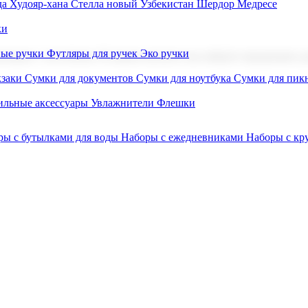
а Худояр-хана
Стелла новый Узбекистан
Шердор Медресе
ки
вые ручки
Футляры для ручек
Эко ручки
ниров с логотипом. В нашем каталоге вы найдете продукцию для
заки
Сумки для документов
Сумки для ноутбука
Сумки для пик
льные аксессуары
Увлажнители
Флешки
ры с бутылками для воды
Наборы с ежедневниками
Наборы с к