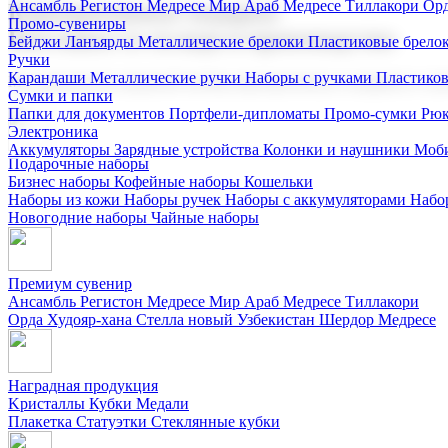
Ансамбль Регистон
Медресе Мир Араб
Медресе Тиллакори
Орд
Корпоративные подарки
Промо-сувениры
Поставка со склада и производство
Бейджи
Ланъярды
Металлические брелоки
Пластиковые брело
Ручки
Карандаши
Металлические ручки
Наборы с ручками
Пластико
Мы предлагаем широкий выбор корпоративных подарков и суве
Сумки и папки
Папки для документов
Портфели-дипломаты
Промо-сумки
Рюк
Электроника
Аккумуляторы
Зарядные устройства
Колонки и наушники
Моби
Подарочные наборы
Бизнес наборы
Кофейные наборы
Кошельки
Наборы из кожи
Наборы ручек
Наборы с аккумуляторами
Набо
Новогодние наборы
Чайные наборы
Премиум сувенир
Ансамбль Регистон
Медресе Мир Араб
Медресе Тиллакори
Орда Худояр-хана
Стелла новый Узбекистан
Шердор Медресе
Наградная продукция
Kристаллы
Кубки
Медали
Плакетка
Статуэтки
Стеклянные кубки