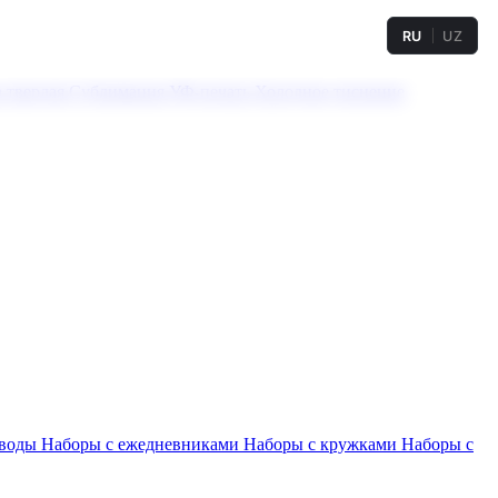
RU
UZ
а твердая
Сублимация
УФ-печать
Холодное тиснение
 воды
Наборы с ежедневниками
Наборы с кружками
Наборы с