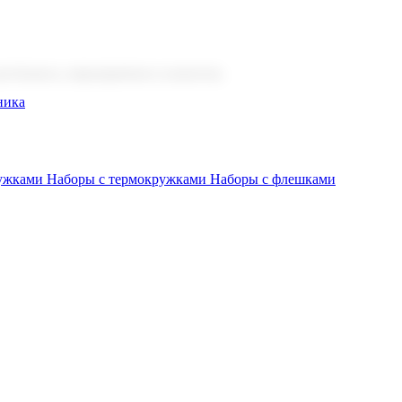
 бизнеса, мероприятия и клиентов.
ника
ружками
Наборы с термокружками
Наборы с флешками