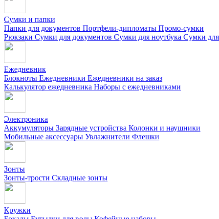
Сумки и папки
Папки для документов
Портфели-дипломаты
Промо-сумки
Рюкзаки
Сумки для документов
Сумки для ноутбука
Сумки для
Ежедневник
Блокноты
Ежедневники
Ежедневники на заказ
Калькулятор ежедневника
Наборы с ежедневниками
Электроника
Аккумуляторы
Зарядные устройства
Колонки и наушники
Мобильные аксессуары
Увлажнители
Флешки
Зонты
Зонты-трости
Складные зонты
Кружки
Бокалы
Бутылки для воды
Кофейные наборы