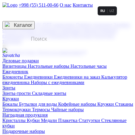
+998 (55) 511-00-66
О нас
Контакты
RU
UZ
Услуги по нанесению
3D гравировка
Каталог
UV DTF нанесение
Горячее тиснение
Заливка
смолой (Doming)
Лазерная гравировка мягкая
Лазерная
гравировка твердая
Сублимация
УФ-печать
Холодное
тиснение
☰
Контакты
О нас
Услуги по нанесению
Деловые подарки
Визитницы
Настольные наборы
Настольные часы
Ежедневник
Блокноты
Ежедневники
Ежедневники на заказ
Калькулятор
ежедневника
Наборы с ежедневниками
Зонты
Зонты-трости
Складные зонты
Кружки
Бокалы
Бутылки для воды
Кофейные наборы
Кружки
Стаканы
Термокружки
Термосы
Чайные наборы
Наградная продукция
Kристаллы
Кубки
Медали
Плакетка
Статуэтки
Стеклянные
кубки
Подарочные наборы