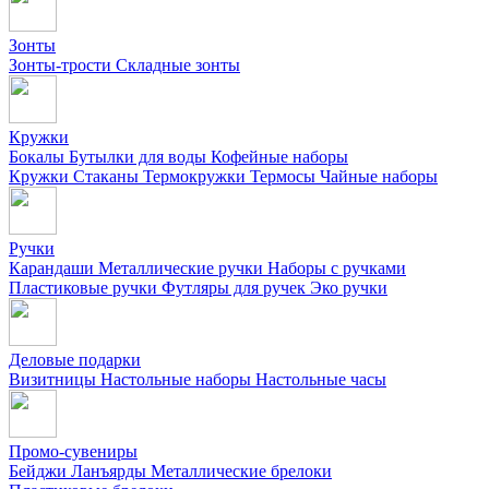
Зонты
Зонты-трости
Складные зонты
Кружки
Бокалы
Бутылки для воды
Кофейные наборы
Кружки
Стаканы
Термокружки
Термосы
Чайные наборы
Ручки
Карандаши
Металлические ручки
Наборы с ручками
Пластиковые ручки
Футляры для ручек
Эко ручки
Деловые подарки
Визитницы
Настольные наборы
Настольные часы
Промо-сувениры
Бейджи
Ланъярды
Металлические брелоки