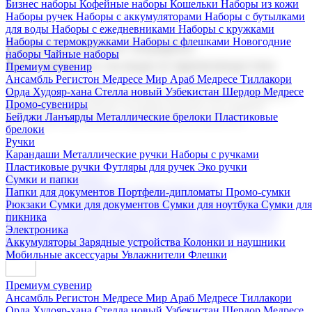
Бизнес наборы
Кофейные наборы
Кошельки
Наборы из кожи
Наборы ручек
Наборы с аккумуляторами
Наборы с бутылками
для воды
Наборы с ежедневниками
Наборы с кружками
Наборы с термокружками
Наборы с флешками
Новогодние
Корпоративные подарки
наборы
Чайные наборы
Поставка со склада и производство
Премиум сувенир
Ансамбль Регистон
Медресе Мир Араб
Медресе Тиллакори
Орда Худояр-хана
Стелла новый Узбекистан
Шердор Медресе
Мы предлагаем широкий выбор корпоративных подарков и
Промо-сувениры
сувениров с логотипом. В нашем каталоге вы найдете
Бейджи
Ланъярды
Металлические брелоки
Пластиковые
продукцию для бизнеса, мероприятия и клиентов.
брелоки
Ручки
Карандаши
Металлические ручки
Наборы с ручками
Пластиковые ручки
Футляры для ручек
Эко ручки
Подарочные наборы
Сумки и папки
Бизнес наборы
Кофейные наборы
Кошельки
Папки для документов
Портфели-дипломаты
Промо-сумки
Наборы из кожи
Наборы ручек
Наборы с аккумуляторами
Рюкзаки
Сумки для документов
Сумки для ноутбука
Сумки для
Наборы с бутылками для воды
Наборы с ежедневниками
пикника
Наборы с кружками
Наборы с термокружками
Наборы с
Электроника
флешками
Новогодние наборы
Чайные наборы
Аккумуляторы
Зарядные устройства
Колонки и наушники
Мобильные аксессуары
Увлажнители
Флешки
Премиум сувенир
Ансамбль Регистон
Медресе Мир Араб
Медресе Тиллакори
Орда Худояр-хана
Стелла новый Узбекистан
Шердор Медресе