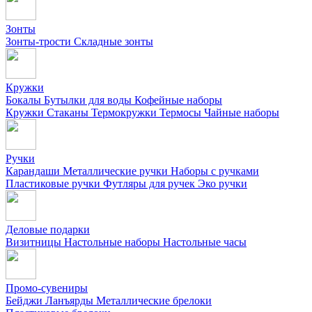
Зонты
Зонты-трости
Складные зонты
Кружки
Бокалы
Бутылки для воды
Кофейные наборы
Кружки
Стаканы
Термокружки
Термосы
Чайные наборы
Ручки
Карандаши
Металлические ручки
Наборы с ручками
Пластиковые ручки
Футляры для ручек
Эко ручки
Деловые подарки
Визитницы
Настольные наборы
Настольные часы
Промо-сувениры
Бейджи
Ланъярды
Металлические брелоки