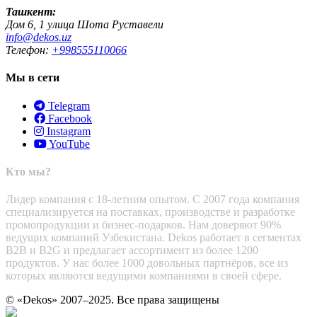
Ташкент:
Дом 6, 1 улица Шота Руставели
info@dekos.uz
Телефон:
+998555110066
Мы в сети
Telegram
Facebook
Instagram
YouTube
Кто мы?
Лидер компания с 18-летним опытом. С 2007 года компания
специализируется на поставках, производстве и разработке
промопродукции и бизнес-подарков. Нам доверяют 90%
ведущих компаний Узбекистана. Dekos работает в сегментах
B2B и B2G и предлагает ассортимент из более 1200
продуктов. У нас более 1000 довольных партнёров, все из
которых являются ведущими компаниями в своей сфере.
© «Dekos» 2007–2025. Все права защищены