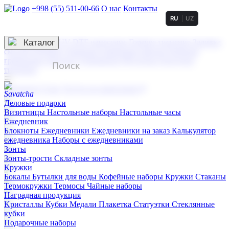
+998 (55) 511-00-66
О нас
Контакты
RU
UZ
Услуги по нанесению
3D гравировка
Каталог
UV DTF нанесение
Горячее тиснение
Заливка
смолой (Doming)
Лазерная гравировка мягкая
Лазерная
гравировка твердая
Сублимация
УФ-печать
Холодное
тиснение
☰
Контакты
О нас
Услуги по нанесению
Деловые подарки
Визитницы
Настольные наборы
Настольные часы
Ежедневник
Блокноты
Ежедневники
Ежедневники на заказ
Калькулятор
ежедневника
Наборы с ежедневниками
Зонты
Зонты-трости
Складные зонты
Кружки
Бокалы
Бутылки для воды
Кофейные наборы
Кружки
Стаканы
Термокружки
Термосы
Чайные наборы
Наградная продукция
Kристаллы
Кубки
Медали
Плакетка
Статуэтки
Стеклянные
кубки
Подарочные наборы