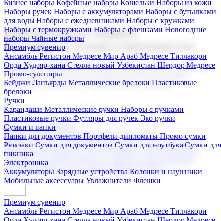
Бизнес наборы
Кофейные наборы
Кошельки
Наборы из кожи
Наборы ручек
Наборы с аккумуляторами
Наборы с бутылками
для воды
Наборы с ежедневниками
Наборы с кружками
Наборы с термокружками
Наборы с флешками
Новогодние
Корпоративные подарки
наборы
Чайные наборы
Поставка со склада и производство
Премиум сувенир
Ансамбль Регистон
Медресе Мир Араб
Медресе Тиллакори
Орда Худояр-хана
Стелла новый Узбекистан
Шердор Медресе
Мы предлагаем широкий выбор корпоративных подарков и
Промо-сувениры
сувениров с логотипом. В нашем каталоге вы найдете
Бейджи
Ланъярды
Металлические брелоки
Пластиковые
продукцию для бизнеса, мероприятия и клиентов.
брелоки
Ручки
Карандаши
Металлические ручки
Наборы с ручками
Пластиковые ручки
Футляры для ручек
Эко ручки
Подарочные наборы
Сумки и папки
Бизнес наборы
Кофейные наборы
Кошельки
Папки для документов
Портфели-дипломаты
Промо-сумки
Наборы из кожи
Наборы ручек
Наборы с аккумуляторами
Рюкзаки
Сумки для документов
Сумки для ноутбука
Сумки для
Наборы с бутылками для воды
Наборы с ежедневниками
пикника
Наборы с кружками
Наборы с термокружками
Наборы с
Электроника
флешками
Новогодние наборы
Чайные наборы
Аккумуляторы
Зарядные устройства
Колонки и наушники
Мобильные аксессуары
Увлажнители
Флешки
Премиум сувенир
Ансамбль Регистон
Медресе Мир Араб
Медресе Тиллакори
Орда Худояр-хана
Стелла новый Узбекистан
Шердор Медресе