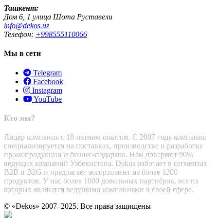
Ташкент:
Дом 6, 1 улица Шота Руставели
info@dekos.uz
Телефон:
+998555110066
Мы в сети
Telegram
Facebook
Instagram
YouTube
Кто мы?
Лидер компания с 18-летним опытом. С 2007 года компания
специализируется на поставках, производстве и разработке
промопродукции и бизнес-подарков. Нам доверяют 90%
ведущих компаний Узбекистана. Dekos работает в сегментах
B2B и B2G и предлагает ассортимент из более 1200
продуктов. У нас более 1000 довольных партнёров, все из
которых являются ведущими компаниями в своей сфере.
© «Dekos» 2007–2025. Все права защищены