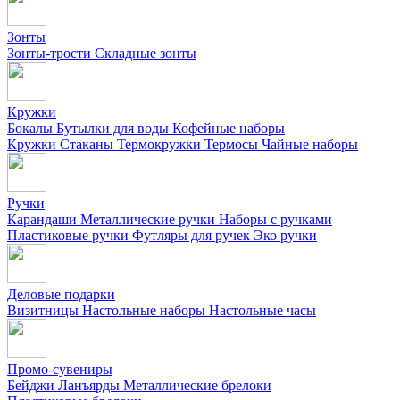
Зонты
Зонты-трости
Складные зонты
Кружки
Бокалы
Бутылки для воды
Кофейные наборы
Кружки
Стаканы
Термокружки
Термосы
Чайные наборы
Ручки
Карандаши
Металлические ручки
Наборы с ручками
Пластиковые ручки
Футляры для ручек
Эко ручки
Деловые подарки
Визитницы
Настольные наборы
Настольные часы
Промо-сувениры
Бейджи
Ланъярды
Металлические брелоки