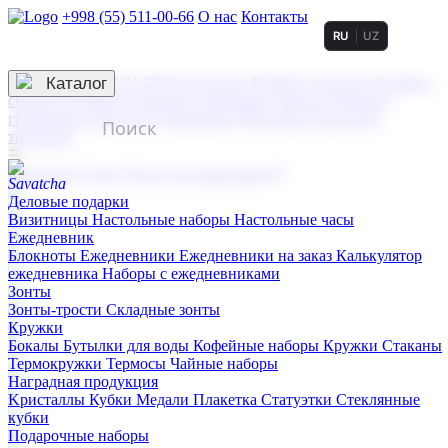
+998 (55) 511-00-66
О нас
Контакты
RU
UZ
Услуги по нанесению
3D гравировка
Каталог
UV DTF нанесение
Горячее тиснение
Заливка
смолой (Doming)
Лазерная гравировка мягкая
Лазерная
гравировка твердая
Сублимация
УФ-печать
Холодное
тиснение
☰
Контакты
О нас
Услуги по нанесению
Деловые подарки
Визитницы
Настольные наборы
Настольные часы
Ежедневник
Блокноты
Ежедневники
Ежедневники на заказ
Калькулятор
ежедневника
Наборы с ежедневниками
Зонты
Зонты-трости
Складные зонты
Кружки
Бокалы
Бутылки для воды
Кофейные наборы
Кружки
Стаканы
Термокружки
Термосы
Чайные наборы
Наградная продукция
Kристаллы
Кубки
Медали
Плакетка
Статуэтки
Стеклянные
кубки
Подарочные наборы