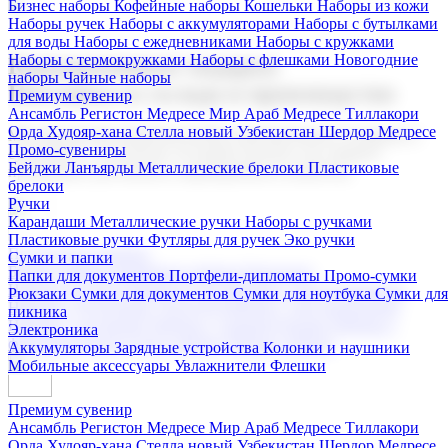
Бизнес наборы
Кофейные наборы
Кошельки
Наборы из кожи
Наборы ручек
Наборы с аккумуляторами
Наборы с бутылками
для воды
Наборы с ежедневниками
Наборы с кружками
Наборы с термокружками
Наборы с флешками
Новогодние
Корпоративные подарки
наборы
Чайные наборы
Поставка со склада и производство
Премиум сувенир
Ансамбль Регистон
Медресе Мир Араб
Медресе Тиллакори
Орда Худояр-хана
Стелла новый Узбекистан
Шердор Медресе
Мы предлагаем широкий выбор корпоративных подарков и
Промо-сувениры
сувениров с логотипом. В нашем каталоге вы найдете
Бейджи
Ланъярды
Металлические брелоки
Пластиковые
продукцию для бизнеса, мероприятия и клиентов.
брелоки
Ручки
Карандаши
Металлические ручки
Наборы с ручками
Пластиковые ручки
Футляры для ручек
Эко ручки
Подарочные наборы
Сумки и папки
Бизнес наборы
Кофейные наборы
Кошельки
Папки для документов
Портфели-дипломаты
Промо-сумки
Наборы из кожи
Наборы ручек
Наборы с аккумуляторами
Рюкзаки
Сумки для документов
Сумки для ноутбука
Сумки для
Наборы с бутылками для воды
Наборы с ежедневниками
пикника
Наборы с кружками
Наборы с термокружками
Наборы с
Электроника
флешками
Новогодние наборы
Чайные наборы
Аккумуляторы
Зарядные устройства
Колонки и наушники
Мобильные аксессуары
Увлажнители
Флешки
Премиум сувенир
Ансамбль Регистон
Медресе Мир Араб
Медресе Тиллакори
Орда Худояр-хана
Стелла новый Узбекистан
Шердор Медресе