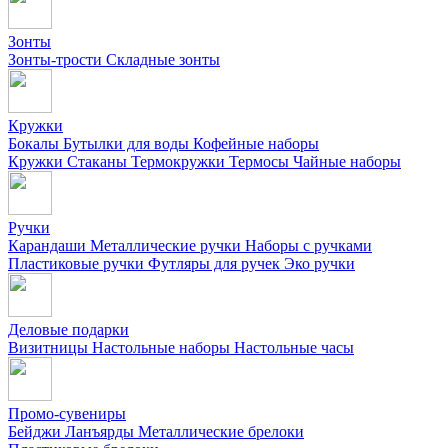
Зонты
Зонты-трости
Складные зонты
Кружки
Бокалы
Бутылки для воды
Кофейные наборы
Кружки
Стаканы
Термокружки
Термосы
Чайные наборы
Ручки
Карандаши
Металлические ручки
Наборы с ручками
Пластиковые ручки
Футляры для ручек
Эко ручки
Деловые подарки
Визитницы
Настольные наборы
Настольные часы
Промо-сувениры
Бейджи
Ланъярды
Металлические брелоки