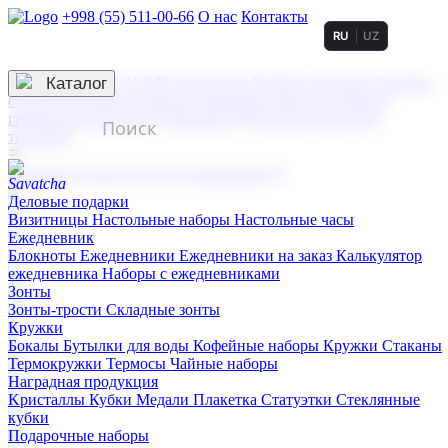
+998 (55) 511-00-66
О нас
Контакты
RU
UZ
Услуги по нанесению
3D гравировка
Каталог
UV DTF нанесение
Горячее тиснение
Заливка
смолой (Doming)
Лазерная гравировка мягкая
Лазерная
гравировка твердая
Сублимация
УФ-печать
Холодное
тиснение
☰
Контакты
О нас
Услуги по нанесению
Деловые подарки
Визитницы
Настольные наборы
Настольные часы
Ежедневник
Блокноты
Ежедневники
Ежедневники на заказ
Калькулятор
ежедневника
Наборы с ежедневниками
Зонты
Зонты-трости
Складные зонты
Кружки
Бокалы
Бутылки для воды
Кофейные наборы
Кружки
Стаканы
Термокружки
Термосы
Чайные наборы
Наградная продукция
Kристаллы
Кубки
Медали
Плакетка
Статуэтки
Стеклянные
кубки
Подарочные наборы