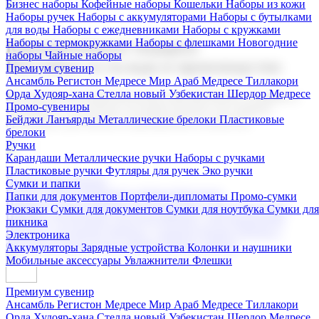
Бизнес наборы
Кофейные наборы
Кошельки
Наборы из кожи
Наборы ручек
Наборы с аккумуляторами
Наборы с бутылками
для воды
Наборы с ежедневниками
Наборы с кружками
Наборы с термокружками
Наборы с флешками
Новогодние
Корпоративные подарки
наборы
Чайные наборы
Поставка со склада и производство
Премиум сувенир
Ансамбль Регистон
Медресе Мир Араб
Медресе Тиллакори
Орда Худояр-хана
Стелла новый Узбекистан
Шердор Медресе
Мы предлагаем широкий выбор корпоративных подарков и
Промо-сувениры
сувениров с логотипом. В нашем каталоге вы найдете
Бейджи
Ланъярды
Металлические брелоки
Пластиковые
продукцию для бизнеса, мероприятия и клиентов.
брелоки
Ручки
Карандаши
Металлические ручки
Наборы с ручками
Пластиковые ручки
Футляры для ручек
Эко ручки
Подарочные наборы
Сумки и папки
Бизнес наборы
Кофейные наборы
Кошельки
Папки для документов
Портфели-дипломаты
Промо-сумки
Наборы из кожи
Наборы ручек
Наборы с аккумуляторами
Рюкзаки
Сумки для документов
Сумки для ноутбука
Сумки для
Наборы с бутылками для воды
Наборы с ежедневниками
пикника
Наборы с кружками
Наборы с термокружками
Наборы с
Электроника
флешками
Новогодние наборы
Чайные наборы
Аккумуляторы
Зарядные устройства
Колонки и наушники
Мобильные аксессуары
Увлажнители
Флешки
Премиум сувенир
Ансамбль Регистон
Медресе Мир Араб
Медресе Тиллакори
Орда Худояр-хана
Стелла новый Узбекистан
Шердор Медресе