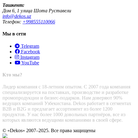
Ташкент:
Дом 6, 1 улица Шота Руставели
info@dekos.uz
Телефон:
+998555110066
Мы в сети
Telegram
Facebook
Instagram
YouTube
Кто мы?
Лидер компания с 18-летним опытом. С 2007 года компания
специализируется на поставках, производстве и разработке
промопродукции и бизнес-подарков. Нам доверяют 90%
ведущих компаний Узбекистана. Dekos работает в сегментах
B2B и B2G и предлагает ассортимент из более 1200
продуктов. У нас более 1000 довольных партнёров, все из
которых являются ведущими компаниями в своей сфере.
© «Dekos» 2007–2025. Все права защищены