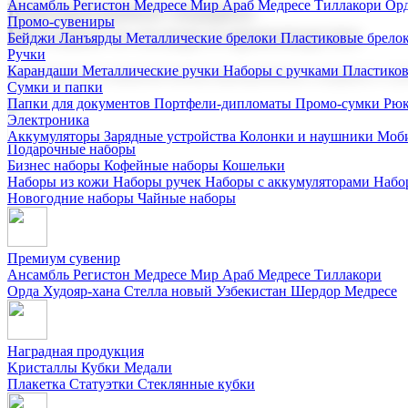
Ансамбль Регистон
Медресе Мир Араб
Медресе Тиллакори
Орд
Корпоративные подарки
Промо-сувениры
Поставка со склада и производство
Бейджи
Ланъярды
Металлические брелоки
Пластиковые брело
Ручки
Карандаши
Металлические ручки
Наборы с ручками
Пластико
Мы предлагаем широкий выбор корпоративных подарков и суве
Сумки и папки
Папки для документов
Портфели-дипломаты
Промо-сумки
Рюк
Электроника
Аккумуляторы
Зарядные устройства
Колонки и наушники
Моби
Подарочные наборы
Бизнес наборы
Кофейные наборы
Кошельки
Наборы из кожи
Наборы ручек
Наборы с аккумуляторами
Набо
Новогодние наборы
Чайные наборы
Премиум сувенир
Ансамбль Регистон
Медресе Мир Араб
Медресе Тиллакори
Орда Худояр-хана
Стелла новый Узбекистан
Шердор Медресе
Наградная продукция
Kристаллы
Кубки
Медали
Плакетка
Статуэтки
Стеклянные кубки