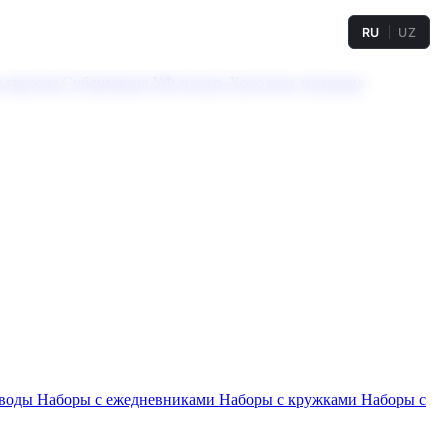
RU
UZ
а твердая
Сублимация
УФ-печать
Холодное тиснение
 воды
Наборы с ежедневниками
Наборы с кружками
Наборы с