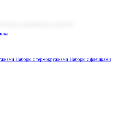
 бизнеса, мероприятия и клиентов.
ника
ружками
Наборы с термокружками
Наборы с флешками