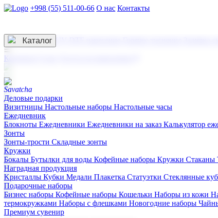
+998 (55) 511-00-66
О нас
Контакты
Услуги по нанесению
3D гравировка
Каталог
UV DTF нанесение
Горячее тиснение
Заливка с
☰
Контакты
О нас
Услуги по нанесению
Деловые подарки
Визитницы
Настольные наборы
Настольные часы
Ежедневник
Блокноты
Ежедневники
Ежедневники на заказ
Калькулятор еж
Зонты
Зонты-трости
Складные зонты
Кружки
Бокалы
Бутылки для воды
Кофейные наборы
Кружки
Стаканы
Наградная продукция
Kристаллы
Кубки
Медали
Плакетка
Статуэтки
Стеклянные ку
Подарочные наборы
Бизнес наборы
Кофейные наборы
Кошельки
Наборы из кожи
Н
термокружками
Наборы с флешками
Новогодние наборы
Чайн
Премиум сувенир