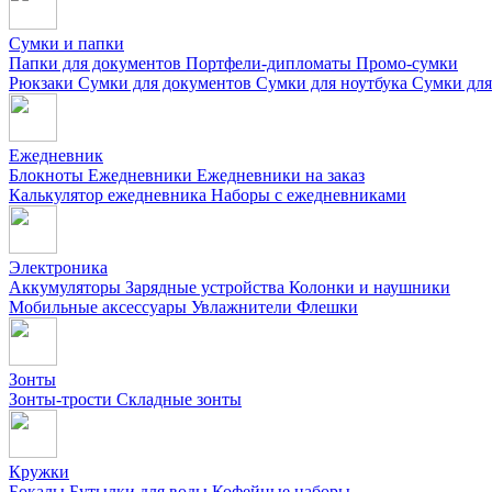
Сумки и папки
Папки для документов
Портфели-дипломаты
Промо-сумки
Рюкзаки
Сумки для документов
Сумки для ноутбука
Сумки для
Ежедневник
Блокноты
Ежедневники
Ежедневники на заказ
Калькулятор ежедневника
Наборы с ежедневниками
Электроника
Аккумуляторы
Зарядные устройства
Колонки и наушники
Мобильные аксессуары
Увлажнители
Флешки
Зонты
Зонты-трости
Складные зонты
Кружки
Бокалы
Бутылки для воды
Кофейные наборы