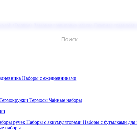
молой (Doming)
Лазерная гравировка мягкая
Лазерная гравировк
едневника
Наборы с ежедневниками
Термокружки
Термосы
Чайные наборы
бки
аборы ручек
Наборы с аккумуляторами
Наборы с бутылками для
ые наборы