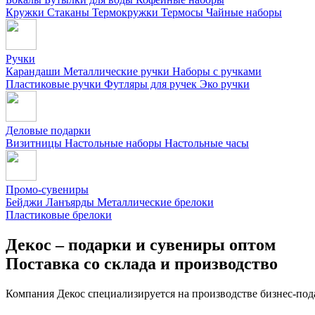
Кружки
Стаканы
Термокружки
Термосы
Чайные наборы
Ручки
Карандаши
Металлические ручки
Наборы с ручками
Пластиковые ручки
Футляры для ручек
Эко ручки
Деловые подарки
Визитницы
Настольные наборы
Настольные часы
Промо-сувениры
Бейджи
Ланъярды
Металлические брелоки
Пластиковые брелоки
Декос – подарки и сувениры оптом
Поставка со склада и производство
Компания Декос специализируется на производстве бизнес-под