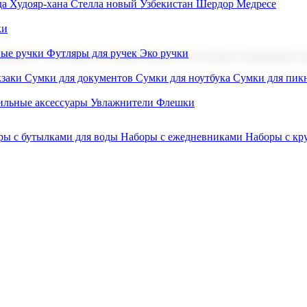
а Худояр-хана
Стелла новый Узбекистан
Шердор Медресе
ки
вые ручки
Футляры для ручек
Эко ручки
ниров с логотипом. В нашем каталоге вы найдете продукцию для
заки
Сумки для документов
Сумки для ноутбука
Сумки для пик
льные аксессуары
Увлажнители
Флешки
ры с бутылками для воды
Наборы с ежедневниками
Наборы с к