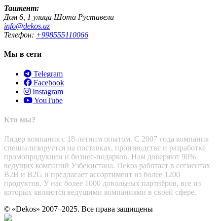
Ташкент:
Дом 6, 1 улица Шота Руставели
info@dekos.uz
Телефон:
+998555110066
Мы в сети
Telegram
Facebook
Instagram
YouTube
Кто мы?
Лидер компания с 18-летним опытом. С 2007 года компания
специализируется на поставках, производстве и разработке
промопродукции и бизнес-подарков. Нам доверяют 90%
ведущих компаний Узбекистана. Dekos работает в сегментах
B2B и B2G и предлагает ассортимент из более 1200
продуктов. У нас более 1000 довольных партнёров, все из
которых являются ведущими компаниями в своей сфере.
© «Dekos» 2007–2025. Все права защищены