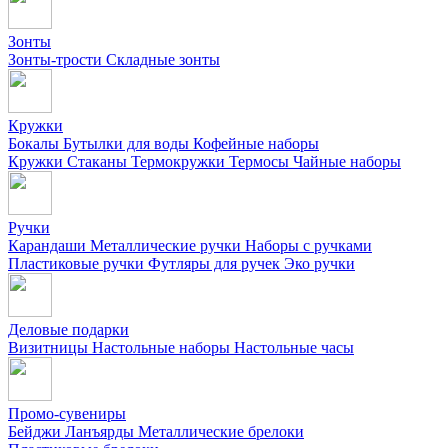
Зонты
Зонты-трости
Складные зонты
Кружки
Бокалы
Бутылки для воды
Кофейные наборы
Кружки
Стаканы
Термокружки
Термосы
Чайные наборы
Ручки
Карандаши
Металлические ручки
Наборы с ручками
Пластиковые ручки
Футляры для ручек
Эко ручки
Деловые подарки
Визитницы
Настольные наборы
Настольные часы
Промо-сувениры
Бейджи
Ланъярды
Металлические брелоки