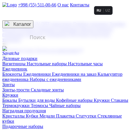
+998 (55) 511-00-66
О нас
Контакты
RU
UZ
Услуги по нанесению
3D гравировка
Каталог
UV DTF нанесение
Горячее тиснение
Заливка
смолой (Doming)
Лазерная гравировка мягкая
Лазерная
гравировка твердая
Сублимация
УФ-печать
Холодное
тиснение
☰
Контакты
О нас
Услуги по нанесению
Деловые подарки
Визитницы
Настольные наборы
Настольные часы
Ежедневник
Блокноты
Ежедневники
Ежедневники на заказ
Калькулятор
ежедневника
Наборы с ежедневниками
Зонты
Зонты-трости
Складные зонты
Кружки
Бокалы
Бутылки для воды
Кофейные наборы
Кружки
Стаканы
Термокружки
Термосы
Чайные наборы
Наградная продукция
Kристаллы
Кубки
Медали
Плакетка
Статуэтки
Стеклянные
кубки
Подарочные наборы