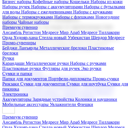
Бизнес наборы
Кофейные наборы
Кошельки
Наборы из кожи
Наборы ручек
Наборы с аккумуляторами
Наборы с бутылками
для воды
Наборы с ежедневниками
Наборы с кружками
Наборы с термокружками
Наборы с флешками
Новогодние
Корпоративные подарки
наборы
Чайные наборы
Поставка со склада и производство
Премиум сувенир
Ансамбль Регистон
Медресе Мир Араб
Медресе Тиллакори
Орда Худояр-хана
Стелла новый Узбекистан
Шердор Медресе
Мы предлагаем широкий выбор корпоративных подарков и
Промо-сувениры
сувениров с логотипом. В нашем каталоге вы найдете
Бейджи
Ланъярды
Металлические брелоки
Пластиковые
продукцию для бизнеса, мероприятия и клиентов.
брелоки
Ручки
Карандаши
Металлические ручки
Наборы с ручками
Пластиковые ручки
Футляры для ручек
Эко ручки
Подарочные наборы
Сумки и папки
Бизнес наборы
Кофейные наборы
Кошельки
Папки для документов
Портфели-дипломаты
Промо-сумки
Наборы из кожи
Наборы ручек
Наборы с аккумуляторами
Рюкзаки
Сумки для документов
Сумки для ноутбука
Сумки для
Наборы с бутылками для воды
Наборы с ежедневниками
пикника
Наборы с кружками
Наборы с термокружками
Наборы с
Электроника
флешками
Новогодние наборы
Чайные наборы
Аккумуляторы
Зарядные устройства
Колонки и наушники
Мобильные аксессуары
Увлажнители
Флешки
Премиум сувенир
Ансамбль Регистон
Медресе Мир Араб
Медресе Тиллакори
Орда Худояр-хана
Стелла новый Узбекистан
Шердор Медресе