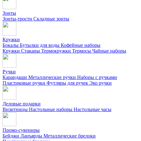
Зонты
Зонты-трости
Складные зонты
Кружки
Бокалы
Бутылки для воды
Кофейные наборы
Кружки
Стаканы
Термокружки
Термосы
Чайные наборы
Ручки
Карандаши
Металлические ручки
Наборы с ручками
Пластиковые ручки
Футляры для ручек
Эко ручки
Деловые подарки
Визитницы
Настольные наборы
Настольные часы
Промо-сувениры
Бейджи
Ланъярды
Металлические брелоки