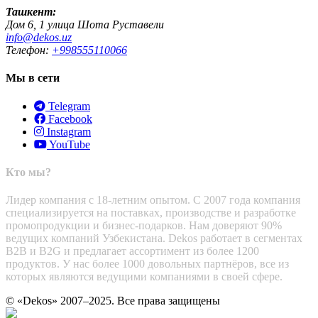
Ташкент:
Дом 6, 1 улица Шота Руставели
info@dekos.uz
Телефон:
+998555110066
Мы в сети
Telegram
Facebook
Instagram
YouTube
Кто мы?
Лидер компания с 18-летним опытом. С 2007 года компания
специализируется на поставках, производстве и разработке
промопродукции и бизнес-подарков. Нам доверяют 90%
ведущих компаний Узбекистана. Dekos работает в сегментах
B2B и B2G и предлагает ассортимент из более 1200
продуктов. У нас более 1000 довольных партнёров, все из
которых являются ведущими компаниями в своей сфере.
© «Dekos» 2007–2025. Все права защищены