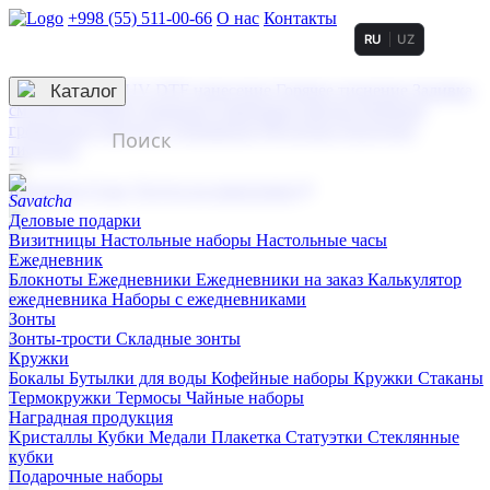
+998 (55) 511-00-66
О нас
Контакты
RU
UZ
Услуги по нанесению
3D гравировка
Каталог
UV DTF нанесение
Горячее тиснение
Заливка
смолой (Doming)
Лазерная гравировка мягкая
Лазерная
гравировка твердая
Сублимация
УФ-печать
Холодное
тиснение
☰
Контакты
О нас
Услуги по нанесению
Деловые подарки
Визитницы
Настольные наборы
Настольные часы
Ежедневник
Блокноты
Ежедневники
Ежедневники на заказ
Калькулятор
ежедневника
Наборы с ежедневниками
Зонты
Зонты-трости
Складные зонты
Кружки
Бокалы
Бутылки для воды
Кофейные наборы
Кружки
Стаканы
Термокружки
Термосы
Чайные наборы
Наградная продукция
Kристаллы
Кубки
Медали
Плакетка
Статуэтки
Стеклянные
кубки
Подарочные наборы