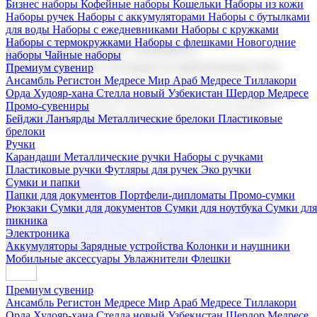
Бизнес наборы
Кофейные наборы
Кошельки
Наборы из кожи
Наборы ручек
Наборы с аккумуляторами
Наборы с бутылками
для воды
Наборы с ежедневниками
Наборы с кружками
Наборы с термокружками
Наборы с флешками
Новогодние
Корпоративные подарки
наборы
Чайные наборы
Поставка со склада и производство
Премиум сувенир
Ансамбль Регистон
Медресе Мир Араб
Медресе Тиллакори
Орда Худояр-хана
Стелла новый Узбекистан
Шердор Медресе
Мы предлагаем широкий выбор корпоративных подарков и
Промо-сувениры
сувениров с логотипом. В нашем каталоге вы найдете
Бейджи
Ланъярды
Металлические брелоки
Пластиковые
продукцию для бизнеса, мероприятия и клиентов.
брелоки
Ручки
Карандаши
Металлические ручки
Наборы с ручками
Пластиковые ручки
Футляры для ручек
Эко ручки
Подарочные наборы
Сумки и папки
Бизнес наборы
Кофейные наборы
Кошельки
Папки для документов
Портфели-дипломаты
Промо-сумки
Наборы из кожи
Наборы ручек
Наборы с аккумуляторами
Рюкзаки
Сумки для документов
Сумки для ноутбука
Сумки для
Наборы с бутылками для воды
Наборы с ежедневниками
пикника
Наборы с кружками
Наборы с термокружками
Наборы с
Электроника
флешками
Новогодние наборы
Чайные наборы
Аккумуляторы
Зарядные устройства
Колонки и наушники
Мобильные аксессуары
Увлажнители
Флешки
Премиум сувенир
Ансамбль Регистон
Медресе Мир Араб
Медресе Тиллакори
Орда Худояр-хана
Стелла новый Узбекистан
Шердор Медресе