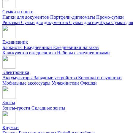
Сумки и папки
Папки для документов
Портфели-дипломаты
Промо-сумки
Рюкзаки
Сумки для документов
Сумки для ноутбука
Сумки для
Ежедневник
Блокноты
Ежедневники
Ежедневники на заказ
Калькулятор ежедневника
Наборы с ежедневниками
Электроника
Аккумуляторы
Зарядные устройства
Колонки и наушники
Мобильные аксессуары
Увлажнители
Флешки
Зонты
Зонты-трости
Складные зонты
Кружки
Бокалы
Бутылки для воды
Кофейные наборы