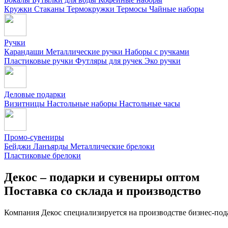
Кружки
Стаканы
Термокружки
Термосы
Чайные наборы
Ручки
Карандаши
Металлические ручки
Наборы с ручками
Пластиковые ручки
Футляры для ручек
Эко ручки
Деловые подарки
Визитницы
Настольные наборы
Настольные часы
Промо-сувениры
Бейджи
Ланъярды
Металлические брелоки
Пластиковые брелоки
Декос – подарки и сувениры оптом
Поставка со склада и производство
Компания Декос специализируется на производстве бизнес-под