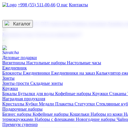
+998 (55) 511-00-66
О нас
Контакты
Услуги по нанесению
3D гравировка
Каталог
UV DTF нанесение
Горячее тиснение
Заливка с
☰
Контакты
О нас
Услуги по нанесению
Деловые подарки
Визитницы
Настольные наборы
Настольные часы
Ежедневник
Блокноты
Ежедневники
Ежедневники на заказ
Калькулятор еж
Зонты
Зонты-трости
Складные зонты
Кружки
Бокалы
Бутылки для воды
Кофейные наборы
Кружки
Стаканы
Наградная продукция
Kристаллы
Кубки
Медали
Плакетка
Статуэтки
Стеклянные ку
Подарочные наборы
Бизнес наборы
Кофейные наборы
Кошельки
Наборы из кожи
Н
термокружками
Наборы с флешками
Новогодние наборы
Чайн
Премиум сувенир