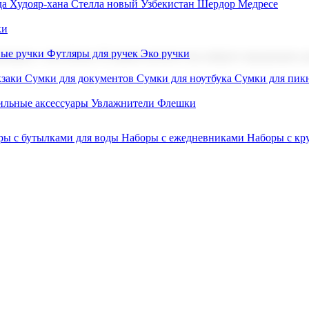
а Худояр-хана
Стелла новый Узбекистан
Шердор Медресе
ки
вые ручки
Футляры для ручек
Эко ручки
ниров с логотипом. В нашем каталоге вы найдете продукцию для
заки
Сумки для документов
Сумки для ноутбука
Сумки для пик
льные аксессуары
Увлажнители
Флешки
ры с бутылками для воды
Наборы с ежедневниками
Наборы с к