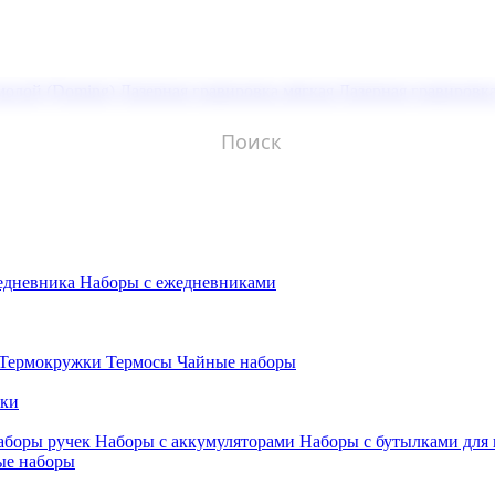
молой (Doming)
Лазерная гравировка мягкая
Лазерная гравировк
едневника
Наборы с ежедневниками
Термокружки
Термосы
Чайные наборы
бки
аборы ручек
Наборы с аккумуляторами
Наборы с бутылками для
ые наборы