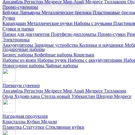
Ансамбль Регистон
Медресе Мир Араб
Медресе Тиллакори
Орд
Корпоративные подарки
Промо-сувениры
Поставка со склада и производство
Бейджи
Ланъярды
Металлические брелоки
Пластиковые брело
Ручки
Карандаши
Металлические ручки
Наборы с ручками
Пластико
Мы предлагаем широкий выбор корпоративных подарков и суве
Сумки и папки
Папки для документов
Портфели-дипломаты
Промо-сумки
Рюк
Электроника
Аккумуляторы
Зарядные устройства
Колонки и наушники
Моби
Подарочные наборы
Бизнес наборы
Кофейные наборы
Кошельки
Наборы из кожи
Наборы ручек
Наборы с аккумуляторами
Набо
Новогодние наборы
Чайные наборы
Премиум сувенир
Ансамбль Регистон
Медресе Мир Араб
Медресе Тиллакори
Орда Худояр-хана
Стелла новый Узбекистан
Шердор Медресе
Наградная продукция
Kристаллы
Кубки
Медали
Плакетка
Статуэтки
Стеклянные кубки