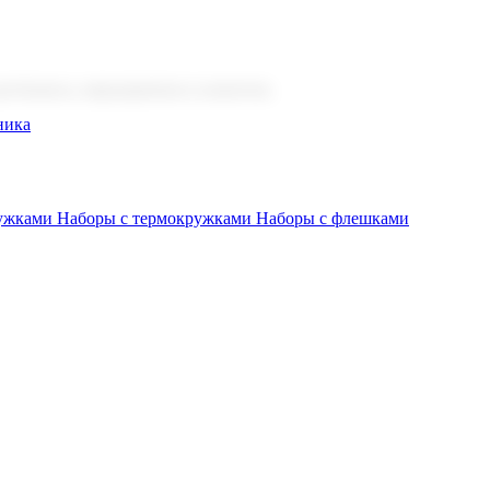
 бизнеса, мероприятия и клиентов.
ника
ружками
Наборы с термокружками
Наборы с флешками