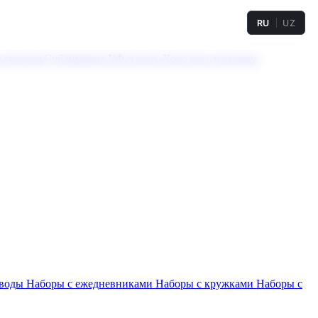
RU
UZ
а твердая
Сублимация
УФ-печать
Холодное тиснение
 воды
Наборы с ежедневниками
Наборы с кружками
Наборы с