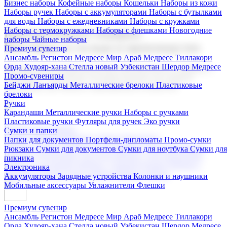
Бизнес наборы
Кофейные наборы
Кошельки
Наборы из кожи
Наборы ручек
Наборы с аккумуляторами
Наборы с бутылками
для воды
Наборы с ежедневниками
Наборы с кружками
Наборы с термокружками
Наборы с флешками
Новогодние
Корпоративные подарки
наборы
Чайные наборы
Поставка со склада и производство
Премиум сувенир
Ансамбль Регистон
Медресе Мир Араб
Медресе Тиллакори
Орда Худояр-хана
Стелла новый Узбекистан
Шердор Медресе
Мы предлагаем широкий выбор корпоративных подарков и
Промо-сувениры
сувениров с логотипом. В нашем каталоге вы найдете
Бейджи
Ланъярды
Металлические брелоки
Пластиковые
продукцию для бизнеса, мероприятия и клиентов.
брелоки
Ручки
Карандаши
Металлические ручки
Наборы с ручками
Пластиковые ручки
Футляры для ручек
Эко ручки
Подарочные наборы
Сумки и папки
Бизнес наборы
Кофейные наборы
Кошельки
Папки для документов
Портфели-дипломаты
Промо-сумки
Наборы из кожи
Наборы ручек
Наборы с аккумуляторами
Рюкзаки
Сумки для документов
Сумки для ноутбука
Сумки для
Наборы с бутылками для воды
Наборы с ежедневниками
пикника
Наборы с кружками
Наборы с термокружками
Наборы с
Электроника
флешками
Новогодние наборы
Чайные наборы
Аккумуляторы
Зарядные устройства
Колонки и наушники
Мобильные аксессуары
Увлажнители
Флешки
Премиум сувенир
Ансамбль Регистон
Медресе Мир Араб
Медресе Тиллакори
Орда Худояр-хана
Стелла новый Узбекистан
Шердор Медресе