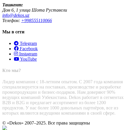
Ташкент:
Дом 6, 1 улица Шота Руставели
info@dekos.uz
Телефон:
+998555110066
Мы в сети
Telegram
Facebook
Instagram
YouTube
Кто мы?
Лидер компания с 18-летним опытом. С 2007 года компания
специализируется на поставках, производстве и разработке
промопродукции и бизнес-подарков. Нам доверяют 90%
ведущих компаний Узбекистана. Dekos работает в сегментах
B2B и B2G и предлагает ассортимент из более 1200
продуктов. У нас более 1000 довольных партнёров, все из
которых являются ведущими компаниями в своей сфере.
© «Dekos» 2007–2025. Все права защищены