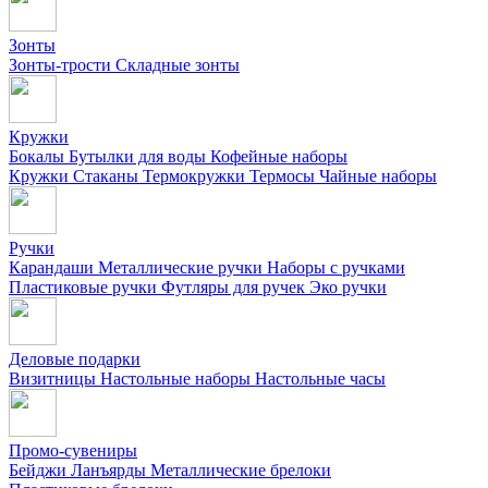
Зонты
Зонты-трости
Складные зонты
Кружки
Бокалы
Бутылки для воды
Кофейные наборы
Кружки
Стаканы
Термокружки
Термосы
Чайные наборы
Ручки
Карандаши
Металлические ручки
Наборы с ручками
Пластиковые ручки
Футляры для ручек
Эко ручки
Деловые подарки
Визитницы
Настольные наборы
Настольные часы
Промо-сувениры
Бейджи
Ланъярды
Металлические брелоки