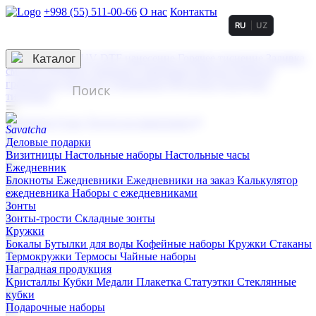
+998 (55) 511-00-66
О нас
Контакты
RU
UZ
Услуги по нанесению
3D гравировка
Каталог
UV DTF нанесение
Горячее тиснение
Заливка
смолой (Doming)
Лазерная гравировка мягкая
Лазерная
гравировка твердая
Сублимация
УФ-печать
Холодное
тиснение
☰
Контакты
О нас
Услуги по нанесению
Деловые подарки
Визитницы
Настольные наборы
Настольные часы
Ежедневник
Блокноты
Ежедневники
Ежедневники на заказ
Калькулятор
ежедневника
Наборы с ежедневниками
Зонты
Зонты-трости
Складные зонты
Кружки
Бокалы
Бутылки для воды
Кофейные наборы
Кружки
Стаканы
Термокружки
Термосы
Чайные наборы
Наградная продукция
Kристаллы
Кубки
Медали
Плакетка
Статуэтки
Стеклянные
кубки
Подарочные наборы