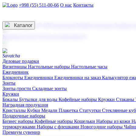
+998 (55) 511-00-66
О нас
Контакты
Услуги по нанесению
3D гравировка
Каталог
UV DTF нанесение
Горячее тиснение
Заливка с
☰
Контакты
О нас
Услуги по нанесению
Деловые подарки
Визитницы
Настольные наборы
Настольные часы
Ежедневник
Блокноты
Ежедневники
Ежедневники на заказ
Калькулятор еж
Зонты
Зонты-трости
Складные зонты
Кружки
Бокалы
Бутылки для воды
Кофейные наборы
Кружки
Стаканы
Наградная продукция
Kристаллы
Кубки
Медали
Плакетка
Статуэтки
Стеклянные ку
Подарочные наборы
Бизнес наборы
Кофейные наборы
Кошельки
Наборы из кожи
Н
термокружками
Наборы с флешками
Новогодние наборы
Чайн
Премиум сувенир