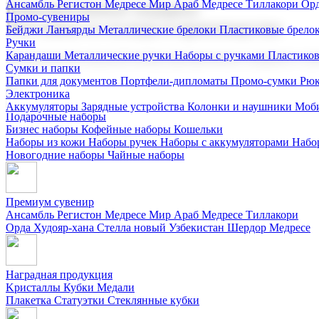
Ансамбль Регистон
Медресе Мир Араб
Медресе Тиллакори
Орд
Корпоративные подарки
Промо-сувениры
Поставка со склада и производство
Бейджи
Ланъярды
Металлические брелоки
Пластиковые брело
Ручки
Карандаши
Металлические ручки
Наборы с ручками
Пластико
Мы предлагаем широкий выбор корпоративных подарков и суве
Сумки и папки
Папки для документов
Портфели-дипломаты
Промо-сумки
Рюк
Электроника
Аккумуляторы
Зарядные устройства
Колонки и наушники
Моби
Подарочные наборы
Бизнес наборы
Кофейные наборы
Кошельки
Наборы из кожи
Наборы ручек
Наборы с аккумуляторами
Набо
Новогодние наборы
Чайные наборы
Премиум сувенир
Ансамбль Регистон
Медресе Мир Араб
Медресе Тиллакори
Орда Худояр-хана
Стелла новый Узбекистан
Шердор Медресе
Наградная продукция
Kристаллы
Кубки
Медали
Плакетка
Статуэтки
Стеклянные кубки