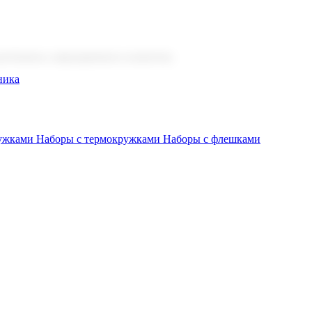
 бизнеса, мероприятия и клиентов.
ника
ружками
Наборы с термокружками
Наборы с флешками