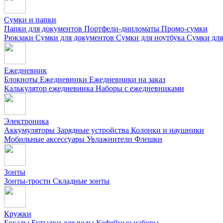
Сумки и папки
Папки для документов
Портфели-дипломаты
Промо-сумки
Рюкзаки
Сумки для документов
Сумки для ноутбука
Сумки для
Ежедневник
Блокноты
Ежедневники
Ежедневники на заказ
Калькулятор ежедневника
Наборы с ежедневниками
Электроника
Аккумуляторы
Зарядные устройства
Колонки и наушники
Мобильные аксессуары
Увлажнители
Флешки
Зонты
Зонты-трости
Складные зонты
Кружки
Бокалы
Бутылки для воды
Кофейные наборы