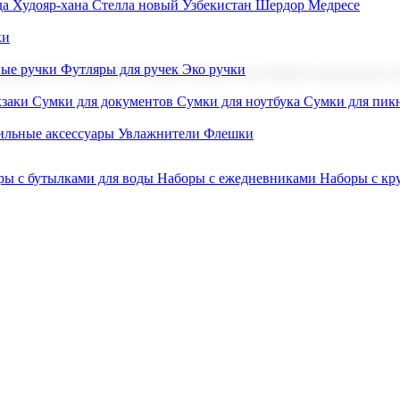
а Худояр-хана
Стелла новый Узбекистан
Шердор Медресе
ки
вые ручки
Футляры для ручек
Эко ручки
ниров с логотипом. В нашем каталоге вы найдете продукцию для
заки
Сумки для документов
Сумки для ноутбука
Сумки для пик
льные аксессуары
Увлажнители
Флешки
ры с бутылками для воды
Наборы с ежедневниками
Наборы с к