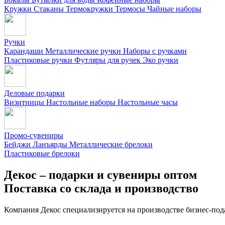
Кружки
Стаканы
Термокружки
Термосы
Чайные наборы
Ручки
Карандаши
Металлические ручки
Наборы с ручками
Пластиковые ручки
Футляры для ручек
Эко ручки
Деловые подарки
Визитницы
Настольные наборы
Настольные часы
Промо-сувениры
Бейджи
Ланъярды
Металлические брелоки
Пластиковые брелоки
Декос – подарки и сувениры оптом
Поставка со склада и производство
Компания Декос специализируется на производстве бизнес-под