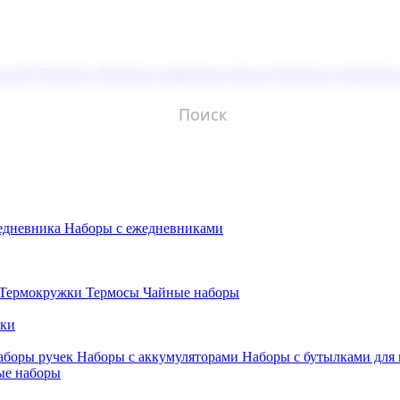
молой (Doming)
Лазерная гравировка мягкая
Лазерная гравировк
едневника
Наборы с ежедневниками
Термокружки
Термосы
Чайные наборы
бки
аборы ручек
Наборы с аккумуляторами
Наборы с бутылками для
ые наборы