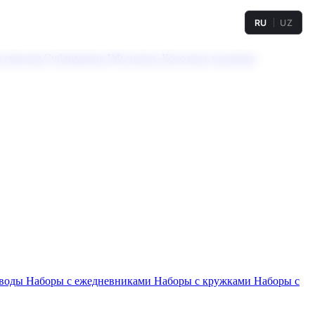
RU
UZ
а твердая
Сублимация
УФ-печать
Холодное тиснение
 воды
Наборы с ежедневниками
Наборы с кружками
Наборы с