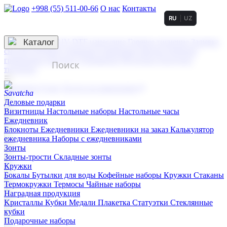
+998 (55) 511-00-66
О нас
Контакты
RU
UZ
Услуги по нанесению
3D гравировка
Каталог
UV DTF нанесение
Горячее тиснение
Заливка
смолой (Doming)
Лазерная гравировка мягкая
Лазерная
гравировка твердая
Сублимация
УФ-печать
Холодное
тиснение
☰
Контакты
О нас
Услуги по нанесению
Деловые подарки
Визитницы
Настольные наборы
Настольные часы
Ежедневник
Блокноты
Ежедневники
Ежедневники на заказ
Калькулятор
ежедневника
Наборы с ежедневниками
Зонты
Зонты-трости
Складные зонты
Кружки
Бокалы
Бутылки для воды
Кофейные наборы
Кружки
Стаканы
Термокружки
Термосы
Чайные наборы
Наградная продукция
Kристаллы
Кубки
Медали
Плакетка
Статуэтки
Стеклянные
кубки
Подарочные наборы