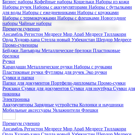
Бизнес наборы
Кофейные наборы
Кошельки
Наборы из кожи
Наборы ручек
Наборы с аккумуляторами
Наборы с бутылками
для воды
Наборы с ежедневниками
Наборы с кружками
Наборы с термокружками
Наборы с флешками
Новогодние
Корпоративные подарки
наборы
Чайные наборы
Поставка со склада и производство
Премиум сувенир
Ансамбль Регистон
Медресе Мир Араб
Медресе Тиллакори
Орда Худояр-хана
Стелла новый Узбекистан
Шердор Медресе
Мы предлагаем широкий выбор корпоративных подарков и
Промо-сувениры
сувениров с логотипом. В нашем каталоге вы найдете
Бейджи
Ланъярды
Металлические брелоки
Пластиковые
продукцию для бизнеса, мероприятия и клиентов.
брелоки
Ручки
Карандаши
Металлические ручки
Наборы с ручками
Пластиковые ручки
Футляры для ручек
Эко ручки
Подарочные наборы
Сумки и папки
Бизнес наборы
Кофейные наборы
Кошельки
Папки для документов
Портфели-дипломаты
Промо-сумки
Наборы из кожи
Наборы ручек
Наборы с аккумуляторами
Рюкзаки
Сумки для документов
Сумки для ноутбука
Сумки для
Наборы с бутылками для воды
Наборы с ежедневниками
пикника
Наборы с кружками
Наборы с термокружками
Наборы с
Электроника
флешками
Новогодние наборы
Чайные наборы
Аккумуляторы
Зарядные устройства
Колонки и наушники
Мобильные аксессуары
Увлажнители
Флешки
Премиум сувенир
Ансамбль Регистон
Медресе Мир Араб
Медресе Тиллакори
Орда Худояр-хана
Стелла новый Узбекистан
Шердор Медресе