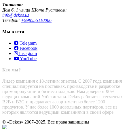
Ташкент:
Дом 6, 1 улица Шота Руставели
info@dekos.uz
Телефон:
+998555110066
Мы в сети
Telegram
Facebook
Instagram
YouTube
Кто мы?
Лидер компания с 18-летним опытом. С 2007 года компания
специализируется на поставках, производстве и разработке
промопродукции и бизнес-подарков. Нам доверяют 90%
ведущих компаний Узбекистана. Dekos работает в сегментах
B2B и B2G и предлагает ассортимент из более 1200
продуктов. У нас более 1000 довольных партнёров, все из
которых являются ведущими компаниями в своей сфере.
© «Dekos» 2007–2025. Все права защищены