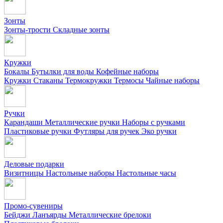
Зонты
Зонты-трости
Складные зонты
Кружки
Бокалы
Бутылки для воды
Кофейные наборы
Кружки
Стаканы
Термокружки
Термосы
Чайные наборы
Ручки
Карандаши
Металлические ручки
Наборы с ручками
Пластиковые ручки
Футляры для ручек
Эко ручки
Деловые подарки
Визитницы
Настольные наборы
Настольные часы
Промо-сувениры
Бейджи
Ланъярды
Металлические брелоки