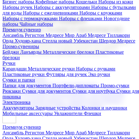
Бизнес наборы
Кофейные наборы
Кошельки
Наборы из кожи
Наборы ручек
Наборы с аккумуляторами
Наборы с бутылками
для воды
Наборы с ежедневниками
Наборы с кружками
Наборы с термокружками
Наборы с флешками
Новогодние
Корпоративные подарки
наборы
Чайные наборы
Поставка со склада и производство
Премиум сувенир
Ансамбль Регистон
Медресе Мир Араб
Медресе Тиллакори
Орда Худояр-хана
Стелла новый Узбекистан
Шердор Медресе
Мы предлагаем широкий выбор корпоративных подарков и
Промо-сувениры
сувениров с логотипом. В нашем каталоге вы найдете
Бейджи
Ланъярды
Металлические брелоки
Пластиковые
продукцию для бизнеса, мероприятия и клиентов.
брелоки
Ручки
Карандаши
Металлические ручки
Наборы с ручками
Пластиковые ручки
Футляры для ручек
Эко ручки
Подарочные наборы
Сумки и папки
Бизнес наборы
Кофейные наборы
Кошельки
Папки для документов
Портфели-дипломаты
Промо-сумки
Наборы из кожи
Наборы ручек
Наборы с аккумуляторами
Рюкзаки
Сумки для документов
Сумки для ноутбука
Сумки для
Наборы с бутылками для воды
Наборы с ежедневниками
пикника
Наборы с кружками
Наборы с термокружками
Наборы с
Электроника
флешками
Новогодние наборы
Чайные наборы
Аккумуляторы
Зарядные устройства
Колонки и наушники
Мобильные аксессуары
Увлажнители
Флешки
Премиум сувенир
Ансамбль Регистон
Медресе Мир Араб
Медресе Тиллакори
Орда Худояр-хана
Стелла новый Узбекистан
Шердор Медресе