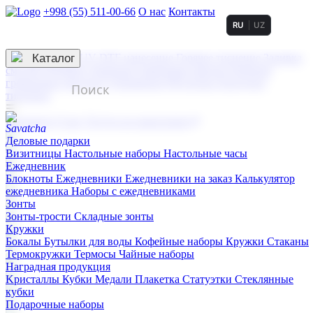
+998 (55) 511-00-66
О нас
Контакты
RU
UZ
Услуги по нанесению
3D гравировка
Каталог
UV DTF нанесение
Горячее тиснение
Заливка
смолой (Doming)
Лазерная гравировка мягкая
Лазерная
гравировка твердая
Сублимация
УФ-печать
Холодное
тиснение
☰
Контакты
О нас
Услуги по нанесению
Деловые подарки
Визитницы
Настольные наборы
Настольные часы
Ежедневник
Блокноты
Ежедневники
Ежедневники на заказ
Калькулятор
ежедневника
Наборы с ежедневниками
Зонты
Зонты-трости
Складные зонты
Кружки
Бокалы
Бутылки для воды
Кофейные наборы
Кружки
Стаканы
Термокружки
Термосы
Чайные наборы
Наградная продукция
Kристаллы
Кубки
Медали
Плакетка
Статуэтки
Стеклянные
кубки
Подарочные наборы