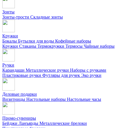
Зонты
Зонты-трости
Складные зонты
Кружки
Бокалы
Бутылки для воды
Кофейные наборы
Кружки
Стаканы
Термокружки
Термосы
Чайные наборы
Ручки
Карандаши
Металлические ручки
Наборы с ручками
Пластиковые ручки
Футляры для ручек
Эко ручки
Деловые подарки
Визитницы
Настольные наборы
Настольные часы
Промо-сувениры
Бейджи
Ланъярды
Металлические брелоки