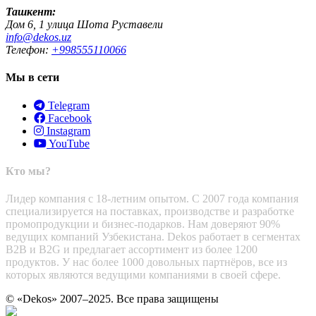
Ташкент:
Дом 6, 1 улица Шота Руставели
info@dekos.uz
Телефон:
+998555110066
Мы в сети
Telegram
Facebook
Instagram
YouTube
Кто мы?
Лидер компания с 18-летним опытом. С 2007 года компания
специализируется на поставках, производстве и разработке
промопродукции и бизнес-подарков. Нам доверяют 90%
ведущих компаний Узбекистана. Dekos работает в сегментах
B2B и B2G и предлагает ассортимент из более 1200
продуктов. У нас более 1000 довольных партнёров, все из
которых являются ведущими компаниями в своей сфере.
© «Dekos» 2007–2025. Все права защищены