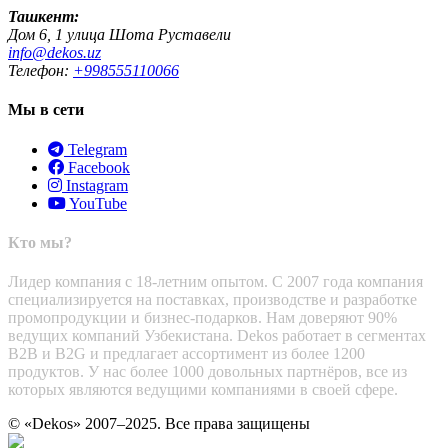
Ташкент:
Дом 6, 1 улица Шота Руставели
info@dekos.uz
Телефон:
+998555110066
Мы в сети
Telegram
Facebook
Instagram
YouTube
Кто мы?
Лидер компания с 18-летним опытом. С 2007 года компания
специализируется на поставках, производстве и разработке
промопродукции и бизнес-подарков. Нам доверяют 90%
ведущих компаний Узбекистана. Dekos работает в сегментах
B2B и B2G и предлагает ассортимент из более 1200
продуктов. У нас более 1000 довольных партнёров, все из
которых являются ведущими компаниями в своей сфере.
© «Dekos» 2007–2025. Все права защищены