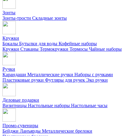
Зонты
Зонты-трости
Складные зонты
Кружки
Бокалы
Бутылки для воды
Кофейные наборы
Кружки
Стаканы
Термокружки
Термосы
Чайные наборы
Ручки
Карандаши
Металлические ручки
Наборы с ручками
Пластиковые ручки
Футляры для ручек
Эко ручки
Деловые подарки
Визитницы
Настольные наборы
Настольные часы
Промо-сувениры
Бейджи
Ланъярды
Металлические брелоки