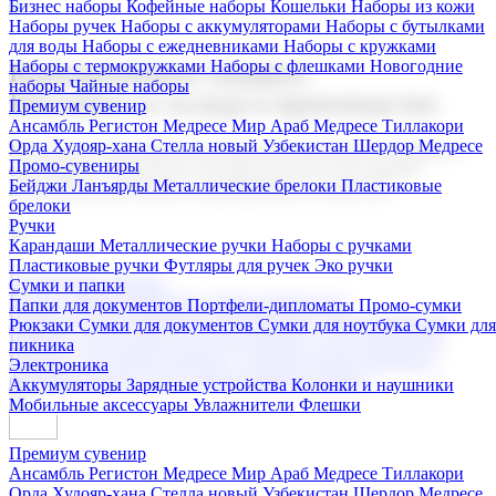
Бизнес наборы
Кофейные наборы
Кошельки
Наборы из кожи
Наборы ручек
Наборы с аккумуляторами
Наборы с бутылками
для воды
Наборы с ежедневниками
Наборы с кружками
Наборы с термокружками
Наборы с флешками
Новогодние
Корпоративные подарки
наборы
Чайные наборы
Поставка со склада и производство
Премиум сувенир
Ансамбль Регистон
Медресе Мир Араб
Медресе Тиллакори
Орда Худояр-хана
Стелла новый Узбекистан
Шердор Медресе
Мы предлагаем широкий выбор корпоративных подарков и
Промо-сувениры
сувениров с логотипом. В нашем каталоге вы найдете
Бейджи
Ланъярды
Металлические брелоки
Пластиковые
продукцию для бизнеса, мероприятия и клиентов.
брелоки
Ручки
Карандаши
Металлические ручки
Наборы с ручками
Пластиковые ручки
Футляры для ручек
Эко ручки
Подарочные наборы
Сумки и папки
Бизнес наборы
Кофейные наборы
Кошельки
Папки для документов
Портфели-дипломаты
Промо-сумки
Наборы из кожи
Наборы ручек
Наборы с аккумуляторами
Рюкзаки
Сумки для документов
Сумки для ноутбука
Сумки для
Наборы с бутылками для воды
Наборы с ежедневниками
пикника
Наборы с кружками
Наборы с термокружками
Наборы с
Электроника
флешками
Новогодние наборы
Чайные наборы
Аккумуляторы
Зарядные устройства
Колонки и наушники
Мобильные аксессуары
Увлажнители
Флешки
Премиум сувенир
Ансамбль Регистон
Медресе Мир Араб
Медресе Тиллакори
Орда Худояр-хана
Стелла новый Узбекистан
Шердор Медресе