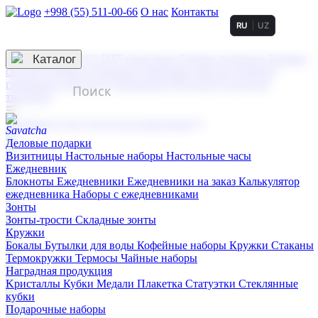
+998 (55) 511-00-66
О нас
Контакты
RU
UZ
Услуги по нанесению
3D гравировка
Каталог
UV DTF нанесение
Горячее тиснение
Заливка
смолой (Doming)
Лазерная гравировка мягкая
Лазерная
гравировка твердая
Сублимация
УФ-печать
Холодное
тиснение
☰
Контакты
О нас
Услуги по нанесению
Деловые подарки
Визитницы
Настольные наборы
Настольные часы
Ежедневник
Блокноты
Ежедневники
Ежедневники на заказ
Калькулятор
ежедневника
Наборы с ежедневниками
Зонты
Зонты-трости
Складные зонты
Кружки
Бокалы
Бутылки для воды
Кофейные наборы
Кружки
Стаканы
Термокружки
Термосы
Чайные наборы
Наградная продукция
Kристаллы
Кубки
Медали
Плакетка
Статуэтки
Стеклянные
кубки
Подарочные наборы