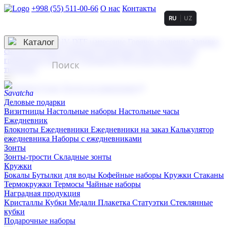
+998 (55) 511-00-66
О нас
Контакты
RU
UZ
Услуги по нанесению
3D гравировка
Каталог
UV DTF нанесение
Горячее тиснение
Заливка
смолой (Doming)
Лазерная гравировка мягкая
Лазерная
гравировка твердая
Сублимация
УФ-печать
Холодное
тиснение
☰
Контакты
О нас
Услуги по нанесению
Деловые подарки
Визитницы
Настольные наборы
Настольные часы
Ежедневник
Блокноты
Ежедневники
Ежедневники на заказ
Калькулятор
ежедневника
Наборы с ежедневниками
Зонты
Зонты-трости
Складные зонты
Кружки
Бокалы
Бутылки для воды
Кофейные наборы
Кружки
Стаканы
Термокружки
Термосы
Чайные наборы
Наградная продукция
Kристаллы
Кубки
Медали
Плакетка
Статуэтки
Стеклянные
кубки
Подарочные наборы