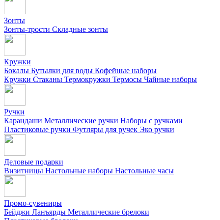
Зонты
Зонты-трости
Складные зонты
Кружки
Бокалы
Бутылки для воды
Кофейные наборы
Кружки
Стаканы
Термокружки
Термосы
Чайные наборы
Ручки
Карандаши
Металлические ручки
Наборы с ручками
Пластиковые ручки
Футляры для ручек
Эко ручки
Деловые подарки
Визитницы
Настольные наборы
Настольные часы
Промо-сувениры
Бейджи
Ланъярды
Металлические брелоки