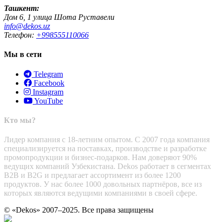
Ташкент:
Дом 6, 1 улица Шота Руставели
info@dekos.uz
Телефон:
+998555110066
Мы в сети
Telegram
Facebook
Instagram
YouTube
Кто мы?
Лидер компания с 18-летним опытом. С 2007 года компания
специализируется на поставках, производстве и разработке
промопродукции и бизнес-подарков. Нам доверяют 90%
ведущих компаний Узбекистана. Dekos работает в сегментах
B2B и B2G и предлагает ассортимент из более 1200
продуктов. У нас более 1000 довольных партнёров, все из
которых являются ведущими компаниями в своей сфере.
© «Dekos» 2007–2025. Все права защищены