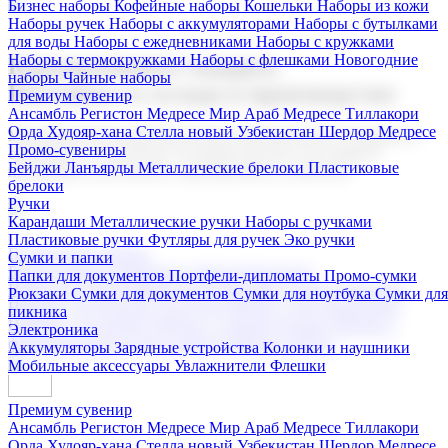
Бизнес наборы
Кофейные наборы
Кошельки
Наборы из кожи
Наборы ручек
Наборы с аккумуляторами
Наборы с бутылками
для воды
Наборы с ежедневниками
Наборы с кружками
Наборы с термокружками
Наборы с флешками
Новогодние
Корпоративные подарки
наборы
Чайные наборы
Поставка со склада и производство
Премиум сувенир
Ансамбль Регистон
Медресе Мир Араб
Медресе Тиллакори
Орда Худояр-хана
Стелла новый Узбекистан
Шердор Медресе
Мы предлагаем широкий выбор корпоративных подарков и
Промо-сувениры
сувениров с логотипом. В нашем каталоге вы найдете
Бейджи
Ланъярды
Металлические брелоки
Пластиковые
продукцию для бизнеса, мероприятия и клиентов.
брелоки
Ручки
Карандаши
Металлические ручки
Наборы с ручками
Пластиковые ручки
Футляры для ручек
Эко ручки
Подарочные наборы
Сумки и папки
Бизнес наборы
Кофейные наборы
Кошельки
Папки для документов
Портфели-дипломаты
Промо-сумки
Наборы из кожи
Наборы ручек
Наборы с аккумуляторами
Рюкзаки
Сумки для документов
Сумки для ноутбука
Сумки для
Наборы с бутылками для воды
Наборы с ежедневниками
пикника
Наборы с кружками
Наборы с термокружками
Наборы с
Электроника
флешками
Новогодние наборы
Чайные наборы
Аккумуляторы
Зарядные устройства
Колонки и наушники
Мобильные аксессуары
Увлажнители
Флешки
Премиум сувенир
Ансамбль Регистон
Медресе Мир Араб
Медресе Тиллакори
Орда Худояр-хана
Стелла новый Узбекистан
Шердор Медресе