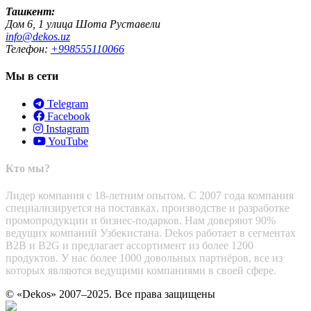
Ташкент:
Дом 6, 1 улица Шота Руставели
info@dekos.uz
Телефон:
+998555110066
Мы в сети
Telegram
Facebook
Instagram
YouTube
Кто мы?
Лидер компания с 18-летним опытом. С 2007 года компания
специализируется на поставках, производстве и разработке
промопродукции и бизнес-подарков. Нам доверяют 90%
ведущих компаний Узбекистана. Dekos работает в сегментах
B2B и B2G и предлагает ассортимент из более 1200
продуктов. У нас более 1000 довольных партнёров, все из
которых являются ведущими компаниями в своей сфере.
© «Dekos» 2007–2025. Все права защищены