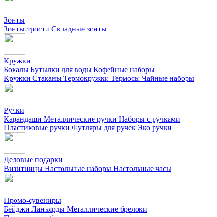
Зонты
Зонты-трости
Складные зонты
Кружки
Бокалы
Бутылки для воды
Кофейные наборы
Кружки
Стаканы
Термокружки
Термосы
Чайные наборы
Ручки
Карандаши
Металлические ручки
Наборы с ручками
Пластиковые ручки
Футляры для ручек
Эко ручки
Деловые подарки
Визитницы
Настольные наборы
Настольные часы
Промо-сувениры
Бейджи
Ланъярды
Металлические брелоки