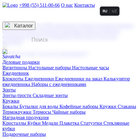
+998 (55) 511-00-66
О нас
Контакты
RU
UZ
Услуги по нанесению
3D гравировка
Каталог
UV DTF нанесение
Горячее тиснение
Заливка
смолой (Doming)
Лазерная гравировка мягкая
Лазерная
гравировка твердая
Сублимация
УФ-печать
Холодное
тиснение
☰
Контакты
О нас
Услуги по нанесению
Деловые подарки
Визитницы
Настольные наборы
Настольные часы
Ежедневник
Блокноты
Ежедневники
Ежедневники на заказ
Калькулятор
ежедневника
Наборы с ежедневниками
Зонты
Зонты-трости
Складные зонты
Кружки
Бокалы
Бутылки для воды
Кофейные наборы
Кружки
Стаканы
Термокружки
Термосы
Чайные наборы
Наградная продукция
Kристаллы
Кубки
Медали
Плакетка
Статуэтки
Стеклянные
кубки
Подарочные наборы