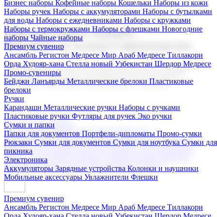
Бизнес наборы
Кофейные наборы
Кошельки
Наборы из кожи
Наборы ручек
Наборы с аккумуляторами
Наборы с бутылками
для воды
Наборы с ежедневниками
Наборы с кружками
Наборы с термокружками
Наборы с флешками
Новогодние
Корпоративные подарки
наборы
Чайные наборы
Поставка со склада и производство
Премиум сувенир
Ансамбль Регистон
Медресе Мир Араб
Медресе Тиллакори
Орда Худояр-хана
Стелла новый Узбекистан
Шердор Медресе
Мы предлагаем широкий выбор корпоративных подарков и
Промо-сувениры
сувениров с логотипом. В нашем каталоге вы найдете
Бейджи
Ланъярды
Металлические брелоки
Пластиковые
продукцию для бизнеса, мероприятия и клиентов.
брелоки
Ручки
Карандаши
Металлические ручки
Наборы с ручками
Пластиковые ручки
Футляры для ручек
Эко ручки
Подарочные наборы
Сумки и папки
Бизнес наборы
Кофейные наборы
Кошельки
Папки для документов
Портфели-дипломаты
Промо-сумки
Наборы из кожи
Наборы ручек
Наборы с аккумуляторами
Рюкзаки
Сумки для документов
Сумки для ноутбука
Сумки для
Наборы с бутылками для воды
Наборы с ежедневниками
пикника
Наборы с кружками
Наборы с термокружками
Наборы с
Электроника
флешками
Новогодние наборы
Чайные наборы
Аккумуляторы
Зарядные устройства
Колонки и наушники
Мобильные аксессуары
Увлажнители
Флешки
Премиум сувенир
Ансамбль Регистон
Медресе Мир Араб
Медресе Тиллакори
Орда Худояр-хана
Стелла новый Узбекистан
Шердор Медресе