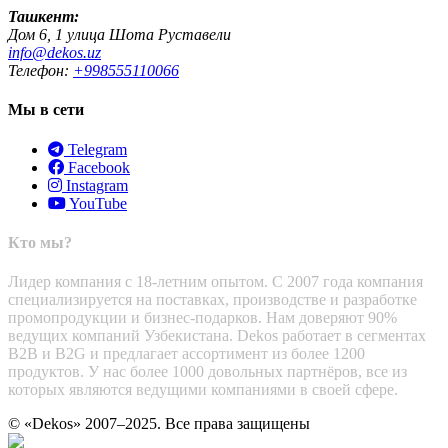
Ташкент:
Дом 6, 1 улица Шота Руставели
info@dekos.uz
Телефон:
+998555110066
Мы в сети
Telegram
Facebook
Instagram
YouTube
Кто мы?
Лидер компания с 18-летним опытом. С 2007 года компания
специализируется на поставках, производстве и разработке
промопродукции и бизнес-подарков. Нам доверяют 90%
ведущих компаний Узбекистана. Dekos работает в сегментах
B2B и B2G и предлагает ассортимент из более 1200
продуктов. У нас более 1000 довольных партнёров, все из
которых являются ведущими компаниями в своей сфере.
© «Dekos» 2007–2025. Все права защищены