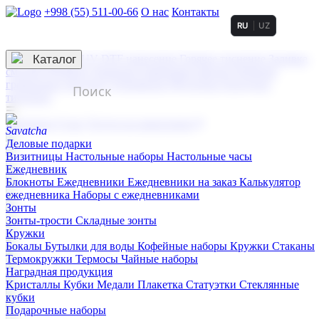
+998 (55) 511-00-66
О нас
Контакты
RU
UZ
Услуги по нанесению
3D гравировка
Каталог
UV DTF нанесение
Горячее тиснение
Заливка
смолой (Doming)
Лазерная гравировка мягкая
Лазерная
гравировка твердая
Сублимация
УФ-печать
Холодное
тиснение
☰
Контакты
О нас
Услуги по нанесению
Деловые подарки
Визитницы
Настольные наборы
Настольные часы
Ежедневник
Блокноты
Ежедневники
Ежедневники на заказ
Калькулятор
ежедневника
Наборы с ежедневниками
Зонты
Зонты-трости
Складные зонты
Кружки
Бокалы
Бутылки для воды
Кофейные наборы
Кружки
Стаканы
Термокружки
Термосы
Чайные наборы
Наградная продукция
Kристаллы
Кубки
Медали
Плакетка
Статуэтки
Стеклянные
кубки
Подарочные наборы