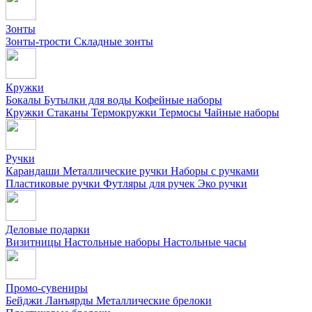
Зонты
Зонты-трости
Складные зонты
Кружки
Бокалы
Бутылки для воды
Кофейные наборы
Кружки
Стаканы
Термокружки
Термосы
Чайные наборы
Ручки
Карандаши
Металлические ручки
Наборы с ручками
Пластиковые ручки
Футляры для ручек
Эко ручки
Деловые подарки
Визитницы
Настольные наборы
Настольные часы
Промо-сувениры
Бейджи
Ланъярды
Металлические брелоки