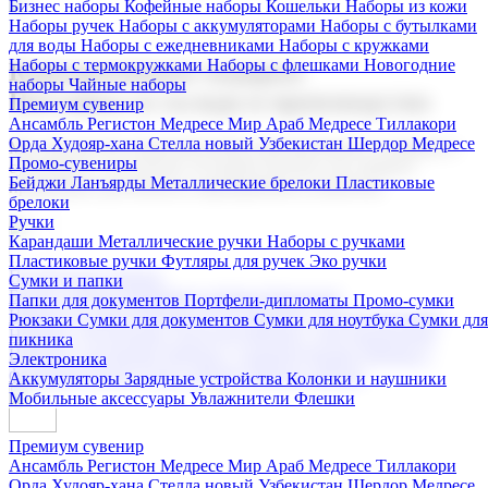
Бизнес наборы
Кофейные наборы
Кошельки
Наборы из кожи
Наборы ручек
Наборы с аккумуляторами
Наборы с бутылками
для воды
Наборы с ежедневниками
Наборы с кружками
Наборы с термокружками
Наборы с флешками
Новогодние
Корпоративные подарки
наборы
Чайные наборы
Поставка со склада и производство
Премиум сувенир
Ансамбль Регистон
Медресе Мир Араб
Медресе Тиллакори
Орда Худояр-хана
Стелла новый Узбекистан
Шердор Медресе
Мы предлагаем широкий выбор корпоративных подарков и
Промо-сувениры
сувениров с логотипом. В нашем каталоге вы найдете
Бейджи
Ланъярды
Металлические брелоки
Пластиковые
продукцию для бизнеса, мероприятия и клиентов.
брелоки
Ручки
Карандаши
Металлические ручки
Наборы с ручками
Пластиковые ручки
Футляры для ручек
Эко ручки
Подарочные наборы
Сумки и папки
Бизнес наборы
Кофейные наборы
Кошельки
Папки для документов
Портфели-дипломаты
Промо-сумки
Наборы из кожи
Наборы ручек
Наборы с аккумуляторами
Рюкзаки
Сумки для документов
Сумки для ноутбука
Сумки для
Наборы с бутылками для воды
Наборы с ежедневниками
пикника
Наборы с кружками
Наборы с термокружками
Наборы с
Электроника
флешками
Новогодние наборы
Чайные наборы
Аккумуляторы
Зарядные устройства
Колонки и наушники
Мобильные аксессуары
Увлажнители
Флешки
Премиум сувенир
Ансамбль Регистон
Медресе Мир Араб
Медресе Тиллакори
Орда Худояр-хана
Стелла новый Узбекистан
Шердор Медресе