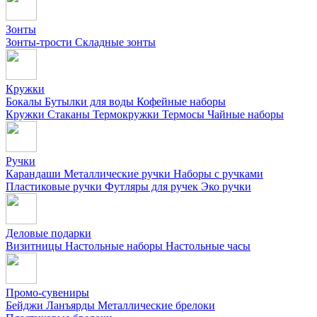
Зонты
Зонты-трости
Складные зонты
Кружки
Бокалы
Бутылки для воды
Кофейные наборы
Кружки
Стаканы
Термокружки
Термосы
Чайные наборы
Ручки
Карандаши
Металлические ручки
Наборы с ручками
Пластиковые ручки
Футляры для ручек
Эко ручки
Деловые подарки
Визитницы
Настольные наборы
Настольные часы
Промо-сувениры
Бейджи
Ланъярды
Металлические брелоки