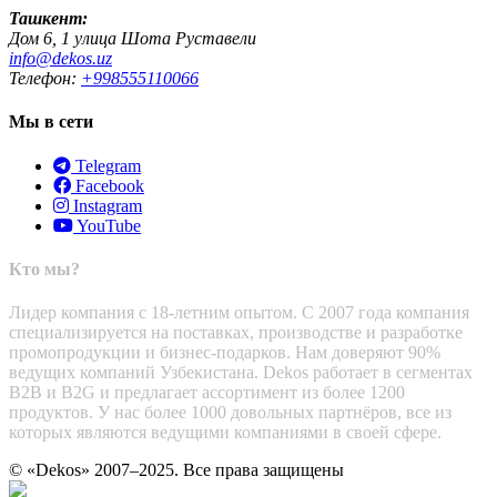
Ташкент:
Дом 6, 1 улица Шота Руставели
info@dekos.uz
Телефон:
+998555110066
Мы в сети
Telegram
Facebook
Instagram
YouTube
Кто мы?
Лидер компания с 18-летним опытом. С 2007 года компания
специализируется на поставках, производстве и разработке
промопродукции и бизнес-подарков. Нам доверяют 90%
ведущих компаний Узбекистана. Dekos работает в сегментах
B2B и B2G и предлагает ассортимент из более 1200
продуктов. У нас более 1000 довольных партнёров, все из
которых являются ведущими компаниями в своей сфере.
© «Dekos» 2007–2025. Все права защищены