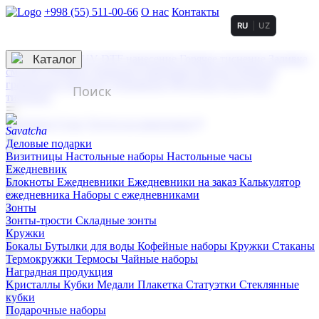
+998 (55) 511-00-66
О нас
Контакты
RU
UZ
Услуги по нанесению
3D гравировка
Каталог
UV DTF нанесение
Горячее тиснение
Заливка
смолой (Doming)
Лазерная гравировка мягкая
Лазерная
гравировка твердая
Сублимация
УФ-печать
Холодное
тиснение
☰
Контакты
О нас
Услуги по нанесению
Деловые подарки
Визитницы
Настольные наборы
Настольные часы
Ежедневник
Блокноты
Ежедневники
Ежедневники на заказ
Калькулятор
ежедневника
Наборы с ежедневниками
Зонты
Зонты-трости
Складные зонты
Кружки
Бокалы
Бутылки для воды
Кофейные наборы
Кружки
Стаканы
Термокружки
Термосы
Чайные наборы
Наградная продукция
Kристаллы
Кубки
Медали
Плакетка
Статуэтки
Стеклянные
кубки
Подарочные наборы