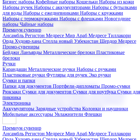
Бизнес наборы
Кофейные наборы
Кошельки
Наборы из кожи
Наборы ручек
Наборы с аккумуляторами
Наборы с бутылками
для воды
Наборы с ежедневниками
Наборы с кружками
Наборы с термокружками
Наборы с флешками
Новогодние
Корпоративные подарки
наборы
Чайные наборы
Поставка со склада и производство
Премиум сувенир
Ансамбль Регистон
Медресе Мир Араб
Медресе Тиллакори
Орда Худояр-хана
Стелла новый Узбекистан
Шердор Медресе
Мы предлагаем широкий выбор корпоративных подарков и
Промо-сувениры
сувениров с логотипом. В нашем каталоге вы найдете
Бейджи
Ланъярды
Металлические брелоки
Пластиковые
продукцию для бизнеса, мероприятия и клиентов.
брелоки
Ручки
Карандаши
Металлические ручки
Наборы с ручками
Пластиковые ручки
Футляры для ручек
Эко ручки
Подарочные наборы
Сумки и папки
Бизнес наборы
Кофейные наборы
Кошельки
Папки для документов
Портфели-дипломаты
Промо-сумки
Наборы из кожи
Наборы ручек
Наборы с аккумуляторами
Рюкзаки
Сумки для документов
Сумки для ноутбука
Сумки для
Наборы с бутылками для воды
Наборы с ежедневниками
пикника
Наборы с кружками
Наборы с термокружками
Наборы с
Электроника
флешками
Новогодние наборы
Чайные наборы
Аккумуляторы
Зарядные устройства
Колонки и наушники
Мобильные аксессуары
Увлажнители
Флешки
Премиум сувенир
Ансамбль Регистон
Медресе Мир Араб
Медресе Тиллакори
Орда Худояр-хана
Стелла новый Узбекистан
Шердор Медресе