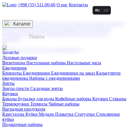
+998 (55) 511-00-66
О нас
Контакты
RU
UZ
Услуги по нанесению
3D гравировка
Каталог
UV DTF нанесение
Горячее тиснение
Заливка
смолой (Doming)
Лазерная гравировка мягкая
Лазерная
гравировка твердая
Сублимация
УФ-печать
Холодное
тиснение
☰
Контакты
О нас
Услуги по нанесению
Деловые подарки
Визитницы
Настольные наборы
Настольные часы
Ежедневник
Блокноты
Ежедневники
Ежедневники на заказ
Калькулятор
ежедневника
Наборы с ежедневниками
Зонты
Зонты-трости
Складные зонты
Кружки
Бокалы
Бутылки для воды
Кофейные наборы
Кружки
Стаканы
Термокружки
Термосы
Чайные наборы
Наградная продукция
Kристаллы
Кубки
Медали
Плакетка
Статуэтки
Стеклянные
кубки
Подарочные наборы