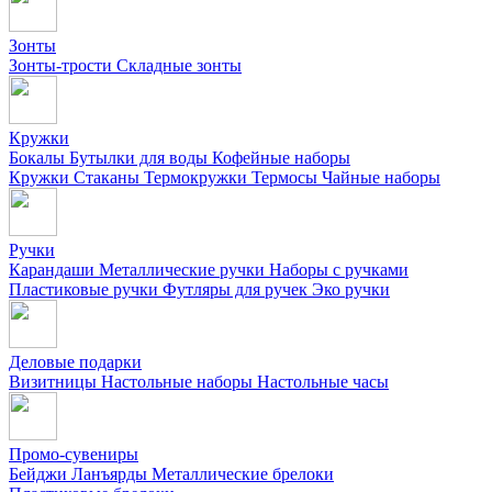
Зонты
Зонты-трости
Складные зонты
Кружки
Бокалы
Бутылки для воды
Кофейные наборы
Кружки
Стаканы
Термокружки
Термосы
Чайные наборы
Ручки
Карандаши
Металлические ручки
Наборы с ручками
Пластиковые ручки
Футляры для ручек
Эко ручки
Деловые подарки
Визитницы
Настольные наборы
Настольные часы
Промо-сувениры
Бейджи
Ланъярды
Металлические брелоки