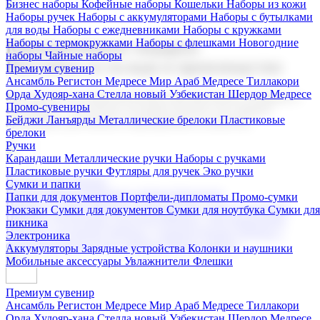
Бизнес наборы
Кофейные наборы
Кошельки
Наборы из кожи
Наборы ручек
Наборы с аккумуляторами
Наборы с бутылками
для воды
Наборы с ежедневниками
Наборы с кружками
Наборы с термокружками
Наборы с флешками
Новогодние
Корпоративные подарки
наборы
Чайные наборы
Поставка со склада и производство
Премиум сувенир
Ансамбль Регистон
Медресе Мир Араб
Медресе Тиллакори
Орда Худояр-хана
Стелла новый Узбекистан
Шердор Медресе
Мы предлагаем широкий выбор корпоративных подарков и
Промо-сувениры
сувениров с логотипом. В нашем каталоге вы найдете
Бейджи
Ланъярды
Металлические брелоки
Пластиковые
продукцию для бизнеса, мероприятия и клиентов.
брелоки
Ручки
Карандаши
Металлические ручки
Наборы с ручками
Пластиковые ручки
Футляры для ручек
Эко ручки
Подарочные наборы
Сумки и папки
Бизнес наборы
Кофейные наборы
Кошельки
Папки для документов
Портфели-дипломаты
Промо-сумки
Наборы из кожи
Наборы ручек
Наборы с аккумуляторами
Рюкзаки
Сумки для документов
Сумки для ноутбука
Сумки для
Наборы с бутылками для воды
Наборы с ежедневниками
пикника
Наборы с кружками
Наборы с термокружками
Наборы с
Электроника
флешками
Новогодние наборы
Чайные наборы
Аккумуляторы
Зарядные устройства
Колонки и наушники
Мобильные аксессуары
Увлажнители
Флешки
Премиум сувенир
Ансамбль Регистон
Медресе Мир Араб
Медресе Тиллакори
Орда Худояр-хана
Стелла новый Узбекистан
Шердор Медресе