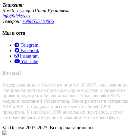
Ташкент:
Дом 6, 1 улица Шота Руставели
info@dekos.uz
Телефон:
+998555110066
Мы в сети
Telegram
Facebook
Instagram
YouTube
Кто мы?
Лидер компания с 18-летним опытом. С 2007 года компания
специализируется на поставках, производстве и разработке
промопродукции и бизнес-подарков. Нам доверяют 90%
ведущих компаний Узбекистана. Dekos работает в сегментах
B2B и B2G и предлагает ассортимент из более 1200
продуктов. У нас более 1000 довольных партнёров, все из
которых являются ведущими компаниями в своей сфере.
© «Dekos» 2007–2025. Все права защищены