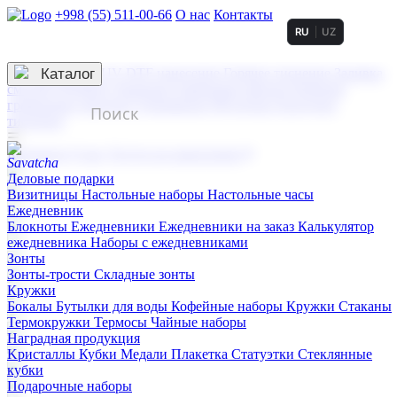
+998 (55) 511-00-66
О нас
Контакты
RU
UZ
Услуги по нанесению
3D гравировка
Каталог
UV DTF нанесение
Горячее тиснение
Заливка
смолой (Doming)
Лазерная гравировка мягкая
Лазерная
гравировка твердая
Сублимация
УФ-печать
Холодное
тиснение
☰
Контакты
О нас
Услуги по нанесению
Деловые подарки
Визитницы
Настольные наборы
Настольные часы
Ежедневник
Блокноты
Ежедневники
Ежедневники на заказ
Калькулятор
ежедневника
Наборы с ежедневниками
Зонты
Зонты-трости
Складные зонты
Кружки
Бокалы
Бутылки для воды
Кофейные наборы
Кружки
Стаканы
Термокружки
Термосы
Чайные наборы
Наградная продукция
Kристаллы
Кубки
Медали
Плакетка
Статуэтки
Стеклянные
кубки
Подарочные наборы