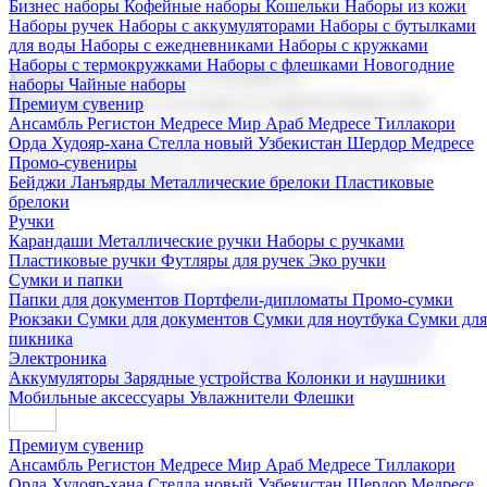
Бизнес наборы
Кофейные наборы
Кошельки
Наборы из кожи
Наборы ручек
Наборы с аккумуляторами
Наборы с бутылками
для воды
Наборы с ежедневниками
Наборы с кружками
Наборы с термокружками
Наборы с флешками
Новогодние
Корпоративные подарки
наборы
Чайные наборы
Поставка со склада и производство
Премиум сувенир
Ансамбль Регистон
Медресе Мир Араб
Медресе Тиллакори
Орда Худояр-хана
Стелла новый Узбекистан
Шердор Медресе
Мы предлагаем широкий выбор корпоративных подарков и
Промо-сувениры
сувениров с логотипом. В нашем каталоге вы найдете
Бейджи
Ланъярды
Металлические брелоки
Пластиковые
продукцию для бизнеса, мероприятия и клиентов.
брелоки
Ручки
Карандаши
Металлические ручки
Наборы с ручками
Пластиковые ручки
Футляры для ручек
Эко ручки
Подарочные наборы
Сумки и папки
Бизнес наборы
Кофейные наборы
Кошельки
Папки для документов
Портфели-дипломаты
Промо-сумки
Наборы из кожи
Наборы ручек
Наборы с аккумуляторами
Рюкзаки
Сумки для документов
Сумки для ноутбука
Сумки для
Наборы с бутылками для воды
Наборы с ежедневниками
пикника
Наборы с кружками
Наборы с термокружками
Наборы с
Электроника
флешками
Новогодние наборы
Чайные наборы
Аккумуляторы
Зарядные устройства
Колонки и наушники
Мобильные аксессуары
Увлажнители
Флешки
Премиум сувенир
Ансамбль Регистон
Медресе Мир Араб
Медресе Тиллакори
Орда Худояр-хана
Стелла новый Узбекистан
Шердор Медресе