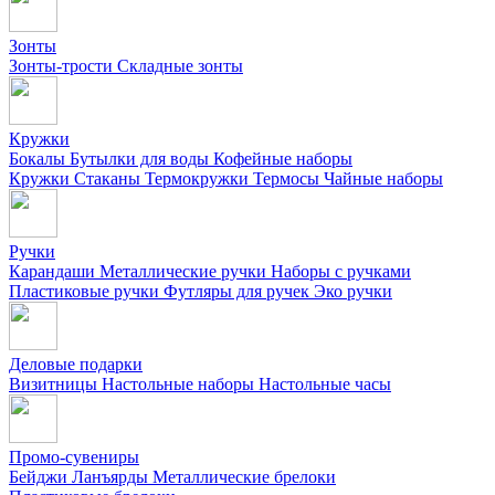
Зонты
Зонты-трости
Складные зонты
Кружки
Бокалы
Бутылки для воды
Кофейные наборы
Кружки
Стаканы
Термокружки
Термосы
Чайные наборы
Ручки
Карандаши
Металлические ручки
Наборы с ручками
Пластиковые ручки
Футляры для ручек
Эко ручки
Деловые подарки
Визитницы
Настольные наборы
Настольные часы
Промо-сувениры
Бейджи
Ланъярды
Металлические брелоки