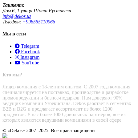
Ташкент:
Дом 6, 1 улица Шота Руставели
info@dekos.uz
Телефон:
+998555110066
Мы в сети
Telegram
Facebook
Instagram
YouTube
Кто мы?
Лидер компания с 18-летним опытом. С 2007 года компания
специализируется на поставках, производстве и разработке
промопродукции и бизнес-подарков. Нам доверяют 90%
ведущих компаний Узбекистана. Dekos работает в сегментах
B2B и B2G и предлагает ассортимент из более 1200
продуктов. У нас более 1000 довольных партнёров, все из
которых являются ведущими компаниями в своей сфере.
© «Dekos» 2007–2025. Все права защищены