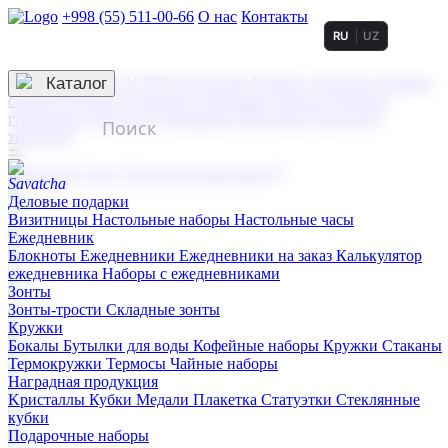
+998 (55) 511-00-66
О нас
Контакты
RU
UZ
Услуги по нанесению
3D гравировка
Каталог
UV DTF нанесение
Горячее тиснение
Заливка
смолой (Doming)
Лазерная гравировка мягкая
Лазерная
гравировка твердая
Сублимация
УФ-печать
Холодное
тиснение
☰
Контакты
О нас
Услуги по нанесению
Деловые подарки
Визитницы
Настольные наборы
Настольные часы
Ежедневник
Блокноты
Ежедневники
Ежедневники на заказ
Калькулятор
ежедневника
Наборы с ежедневниками
Зонты
Зонты-трости
Складные зонты
Кружки
Бокалы
Бутылки для воды
Кофейные наборы
Кружки
Стаканы
Термокружки
Термосы
Чайные наборы
Наградная продукция
Kристаллы
Кубки
Медали
Плакетка
Статуэтки
Стеклянные
кубки
Подарочные наборы