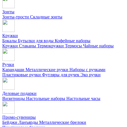
Зонты
Зонты-трости
Складные зонты
Кружки
Бокалы
Бутылки для воды
Кофейные наборы
Кружки
Стаканы
Термокружки
Термосы
Чайные наборы
Ручки
Карандаши
Металлические ручки
Наборы с ручками
Пластиковые ручки
Футляры для ручек
Эко ручки
Деловые подарки
Визитницы
Настольные наборы
Настольные часы
Промо-сувениры
Бейджи
Ланъярды
Металлические брелоки