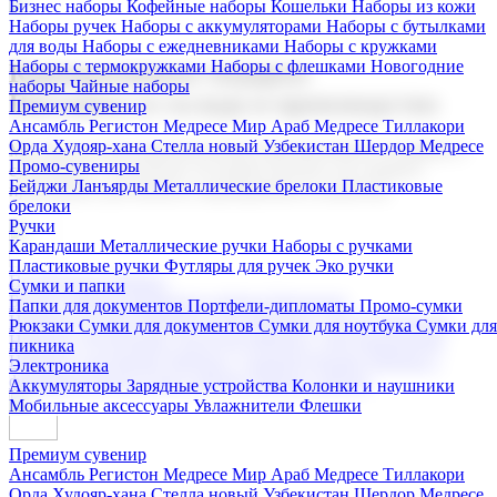
Бизнес наборы
Кофейные наборы
Кошельки
Наборы из кожи
Наборы ручек
Наборы с аккумуляторами
Наборы с бутылками
для воды
Наборы с ежедневниками
Наборы с кружками
Наборы с термокружками
Наборы с флешками
Новогодние
Корпоративные подарки
наборы
Чайные наборы
Поставка со склада и производство
Премиум сувенир
Ансамбль Регистон
Медресе Мир Араб
Медресе Тиллакори
Орда Худояр-хана
Стелла новый Узбекистан
Шердор Медресе
Мы предлагаем широкий выбор корпоративных подарков и
Промо-сувениры
сувениров с логотипом. В нашем каталоге вы найдете
Бейджи
Ланъярды
Металлические брелоки
Пластиковые
продукцию для бизнеса, мероприятия и клиентов.
брелоки
Ручки
Карандаши
Металлические ручки
Наборы с ручками
Пластиковые ручки
Футляры для ручек
Эко ручки
Подарочные наборы
Сумки и папки
Бизнес наборы
Кофейные наборы
Кошельки
Папки для документов
Портфели-дипломаты
Промо-сумки
Наборы из кожи
Наборы ручек
Наборы с аккумуляторами
Рюкзаки
Сумки для документов
Сумки для ноутбука
Сумки для
Наборы с бутылками для воды
Наборы с ежедневниками
пикника
Наборы с кружками
Наборы с термокружками
Наборы с
Электроника
флешками
Новогодние наборы
Чайные наборы
Аккумуляторы
Зарядные устройства
Колонки и наушники
Мобильные аксессуары
Увлажнители
Флешки
Премиум сувенир
Ансамбль Регистон
Медресе Мир Араб
Медресе Тиллакори
Орда Худояр-хана
Стелла новый Узбекистан
Шердор Медресе