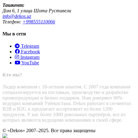
Ташкент:
Дом 6, 1 улица Шота Руставели
info@dekos.uz
Телефон:
+998555110066
Мы в сети
Telegram
Facebook
Instagram
YouTube
Кто мы?
Лидер компания с 18-летним опытом. С 2007 года компания
специализируется на поставках, производстве и разработке
промопродукции и бизнес-подарков. Нам доверяют 90%
ведущих компаний Узбекистана. Dekos работает в сегментах
B2B и B2G и предлагает ассортимент из более 1200
продуктов. У нас более 1000 довольных партнёров, все из
которых являются ведущими компаниями в своей сфере.
© «Dekos» 2007–2025. Все права защищены