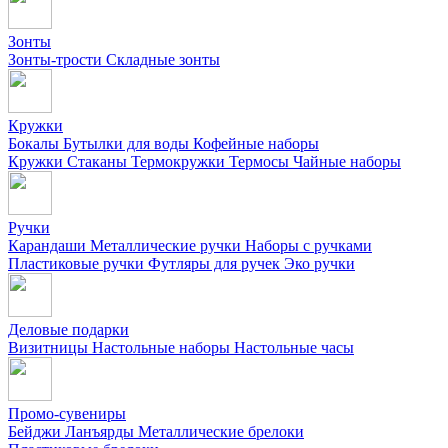
Зонты
Зонты-трости
Складные зонты
Кружки
Бокалы
Бутылки для воды
Кофейные наборы
Кружки
Стаканы
Термокружки
Термосы
Чайные наборы
Ручки
Карандаши
Металлические ручки
Наборы с ручками
Пластиковые ручки
Футляры для ручек
Эко ручки
Деловые подарки
Визитницы
Настольные наборы
Настольные часы
Промо-сувениры
Бейджи
Ланъярды
Металлические брелоки