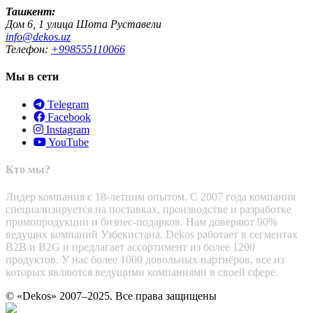
Ташкент:
Дом 6, 1 улица Шота Руставели
info@dekos.uz
Телефон:
+998555110066
Мы в сети
Telegram
Facebook
Instagram
YouTube
Кто мы?
Лидер компания с 18-летним опытом. С 2007 года компания
специализируется на поставках, производстве и разработке
промопродукции и бизнес-подарков. Нам доверяют 90%
ведущих компаний Узбекистана. Dekos работает в сегментах
B2B и B2G и предлагает ассортимент из более 1200
продуктов. У нас более 1000 довольных партнёров, все из
которых являются ведущими компаниями в своей сфере.
© «Dekos» 2007–2025. Все права защищены