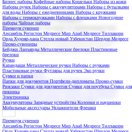
Бизнес наборы
Кофейные наборы
Кошельки
Наборы из кожи
Наборы ручек
Наборы с аккумуляторами
Наборы с бутылками
для воды
Наборы с ежедневниками
Наборы с кружками
Наборы с термокружками
Наборы с флешками
Новогодние
Корпоративные подарки
наборы
Чайные наборы
Поставка со склада и производство
Премиум сувенир
Ансамбль Регистон
Медресе Мир Араб
Медресе Тиллакори
Орда Худояр-хана
Стелла новый Узбекистан
Шердор Медресе
Мы предлагаем широкий выбор корпоративных подарков и
Промо-сувениры
сувениров с логотипом. В нашем каталоге вы найдете
Бейджи
Ланъярды
Металлические брелоки
Пластиковые
продукцию для бизнеса, мероприятия и клиентов.
брелоки
Ручки
Карандаши
Металлические ручки
Наборы с ручками
Пластиковые ручки
Футляры для ручек
Эко ручки
Подарочные наборы
Сумки и папки
Бизнес наборы
Кофейные наборы
Кошельки
Папки для документов
Портфели-дипломаты
Промо-сумки
Наборы из кожи
Наборы ручек
Наборы с аккумуляторами
Рюкзаки
Сумки для документов
Сумки для ноутбука
Сумки для
Наборы с бутылками для воды
Наборы с ежедневниками
пикника
Наборы с кружками
Наборы с термокружками
Наборы с
Электроника
флешками
Новогодние наборы
Чайные наборы
Аккумуляторы
Зарядные устройства
Колонки и наушники
Мобильные аксессуары
Увлажнители
Флешки
Премиум сувенир
Ансамбль Регистон
Медресе Мир Араб
Медресе Тиллакори
Орда Худояр-хана
Стелла новый Узбекистан
Шердор Медресе