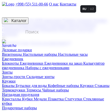
+998 (55) 511-00-66
О нас
Контакты
RU
UZ
Услуги по нанесению
3D гравировка
Каталог
UV DTF нанесение
Горячее тиснение
Заливка
смолой (Doming)
Лазерная гравировка мягкая
Лазерная
гравировка твердая
Сублимация
УФ-печать
Холодное
тиснение
☰
Контакты
О нас
Услуги по нанесению
Деловые подарки
Визитницы
Настольные наборы
Настольные часы
Ежедневник
Блокноты
Ежедневники
Ежедневники на заказ
Калькулятор
ежедневника
Наборы с ежедневниками
Зонты
Зонты-трости
Складные зонты
Кружки
Бокалы
Бутылки для воды
Кофейные наборы
Кружки
Стаканы
Термокружки
Термосы
Чайные наборы
Наградная продукция
Kристаллы
Кубки
Медали
Плакетка
Статуэтки
Стеклянные
кубки
Подарочные наборы