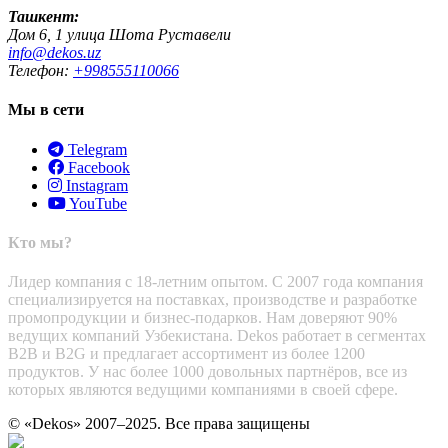
Ташкент:
Дом 6, 1 улица Шота Руставели
info@dekos.uz
Телефон:
+998555110066
Мы в сети
Telegram
Facebook
Instagram
YouTube
Кто мы?
Лидер компания с 18-летним опытом. С 2007 года компания
специализируется на поставках, производстве и разработке
промопродукции и бизнес-подарков. Нам доверяют 90%
ведущих компаний Узбекистана. Dekos работает в сегментах
B2B и B2G и предлагает ассортимент из более 1200
продуктов. У нас более 1000 довольных партнёров, все из
которых являются ведущими компаниями в своей сфере.
© «Dekos» 2007–2025. Все права защищены