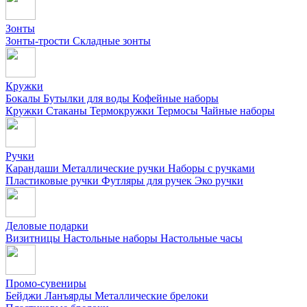
Зонты
Зонты-трости
Складные зонты
Кружки
Бокалы
Бутылки для воды
Кофейные наборы
Кружки
Стаканы
Термокружки
Термосы
Чайные наборы
Ручки
Карандаши
Металлические ручки
Наборы с ручками
Пластиковые ручки
Футляры для ручек
Эко ручки
Деловые подарки
Визитницы
Настольные наборы
Настольные часы
Промо-сувениры
Бейджи
Ланъярды
Металлические брелоки