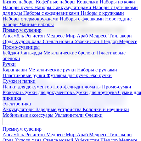
Бизнес наборы
Кофейные наборы
Кошельки
Наборы из кожи
Наборы ручек
Наборы с аккумуляторами
Наборы с бутылками
для воды
Наборы с ежедневниками
Наборы с кружками
Наборы с термокружками
Наборы с флешками
Новогодние
Корпоративные подарки
наборы
Чайные наборы
Поставка со склада и производство
Премиум сувенир
Ансамбль Регистон
Медресе Мир Араб
Медресе Тиллакори
Орда Худояр-хана
Стелла новый Узбекистан
Шердор Медресе
Мы предлагаем широкий выбор корпоративных подарков и
Промо-сувениры
сувениров с логотипом. В нашем каталоге вы найдете
Бейджи
Ланъярды
Металлические брелоки
Пластиковые
продукцию для бизнеса, мероприятия и клиентов.
брелоки
Ручки
Карандаши
Металлические ручки
Наборы с ручками
Пластиковые ручки
Футляры для ручек
Эко ручки
Подарочные наборы
Сумки и папки
Бизнес наборы
Кофейные наборы
Кошельки
Папки для документов
Портфели-дипломаты
Промо-сумки
Наборы из кожи
Наборы ручек
Наборы с аккумуляторами
Рюкзаки
Сумки для документов
Сумки для ноутбука
Сумки для
Наборы с бутылками для воды
Наборы с ежедневниками
пикника
Наборы с кружками
Наборы с термокружками
Наборы с
Электроника
флешками
Новогодние наборы
Чайные наборы
Аккумуляторы
Зарядные устройства
Колонки и наушники
Мобильные аксессуары
Увлажнители
Флешки
Премиум сувенир
Ансамбль Регистон
Медресе Мир Араб
Медресе Тиллакори
Орда Худояр-хана
Стелла новый Узбекистан
Шердор Медресе