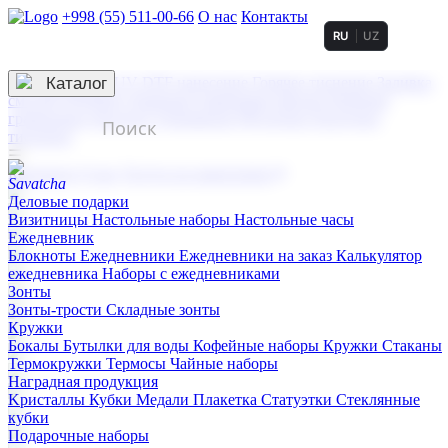
+998 (55) 511-00-66
О нас
Контакты
RU
UZ
Услуги по нанесению
3D гравировка
Каталог
UV DTF нанесение
Горячее тиснение
Заливка
смолой (Doming)
Лазерная гравировка мягкая
Лазерная
гравировка твердая
Сублимация
УФ-печать
Холодное
тиснение
☰
Контакты
О нас
Услуги по нанесению
Деловые подарки
Визитницы
Настольные наборы
Настольные часы
Ежедневник
Блокноты
Ежедневники
Ежедневники на заказ
Калькулятор
ежедневника
Наборы с ежедневниками
Зонты
Зонты-трости
Складные зонты
Кружки
Бокалы
Бутылки для воды
Кофейные наборы
Кружки
Стаканы
Термокружки
Термосы
Чайные наборы
Наградная продукция
Kристаллы
Кубки
Медали
Плакетка
Статуэтки
Стеклянные
кубки
Подарочные наборы