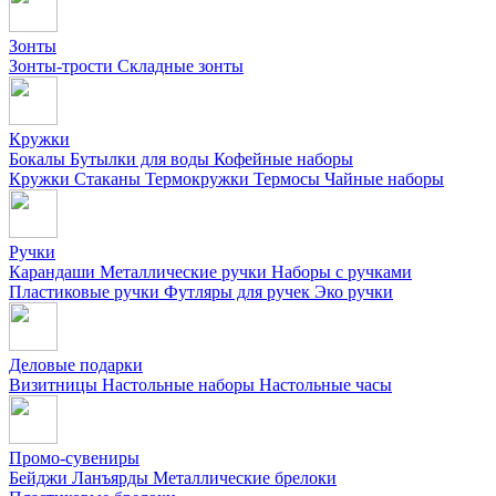
Зонты
Зонты-трости
Складные зонты
Кружки
Бокалы
Бутылки для воды
Кофейные наборы
Кружки
Стаканы
Термокружки
Термосы
Чайные наборы
Ручки
Карандаши
Металлические ручки
Наборы с ручками
Пластиковые ручки
Футляры для ручек
Эко ручки
Деловые подарки
Визитницы
Настольные наборы
Настольные часы
Промо-сувениры
Бейджи
Ланъярды
Металлические брелоки