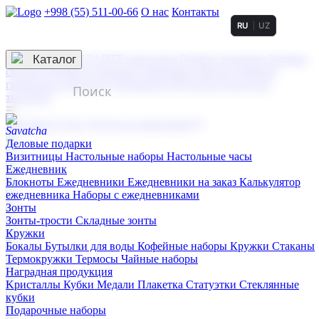
+998 (55) 511-00-66
О нас
Контакты
RU
UZ
Услуги по нанесению
3D гравировка
Каталог
UV DTF нанесение
Горячее тиснение
Заливка
смолой (Doming)
Лазерная гравировка мягкая
Лазерная
гравировка твердая
Сублимация
УФ-печать
Холодное
тиснение
☰
Контакты
О нас
Услуги по нанесению
Деловые подарки
Визитницы
Настольные наборы
Настольные часы
Ежедневник
Блокноты
Ежедневники
Ежедневники на заказ
Калькулятор
ежедневника
Наборы с ежедневниками
Зонты
Зонты-трости
Складные зонты
Кружки
Бокалы
Бутылки для воды
Кофейные наборы
Кружки
Стаканы
Термокружки
Термосы
Чайные наборы
Наградная продукция
Kристаллы
Кубки
Медали
Плакетка
Статуэтки
Стеклянные
кубки
Подарочные наборы