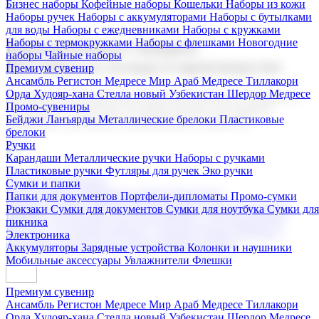
Бизнес наборы
Кофейные наборы
Кошельки
Наборы из кожи
Наборы ручек
Наборы с аккумуляторами
Наборы с бутылками
для воды
Наборы с ежедневниками
Наборы с кружками
Наборы с термокружками
Наборы с флешками
Новогодние
Корпоративные подарки
наборы
Чайные наборы
Поставка со склада и производство
Премиум сувенир
Ансамбль Регистон
Медресе Мир Араб
Медресе Тиллакори
Орда Худояр-хана
Стелла новый Узбекистан
Шердор Медресе
Мы предлагаем широкий выбор корпоративных подарков и
Промо-сувениры
сувениров с логотипом. В нашем каталоге вы найдете
Бейджи
Ланъярды
Металлические брелоки
Пластиковые
продукцию для бизнеса, мероприятия и клиентов.
брелоки
Ручки
Карандаши
Металлические ручки
Наборы с ручками
Пластиковые ручки
Футляры для ручек
Эко ручки
Подарочные наборы
Сумки и папки
Бизнес наборы
Кофейные наборы
Кошельки
Папки для документов
Портфели-дипломаты
Промо-сумки
Наборы из кожи
Наборы ручек
Наборы с аккумуляторами
Рюкзаки
Сумки для документов
Сумки для ноутбука
Сумки для
Наборы с бутылками для воды
Наборы с ежедневниками
пикника
Наборы с кружками
Наборы с термокружками
Наборы с
Электроника
флешками
Новогодние наборы
Чайные наборы
Аккумуляторы
Зарядные устройства
Колонки и наушники
Мобильные аксессуары
Увлажнители
Флешки
Премиум сувенир
Ансамбль Регистон
Медресе Мир Араб
Медресе Тиллакори
Орда Худояр-хана
Стелла новый Узбекистан
Шердор Медресе