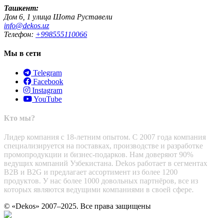
Ташкент:
Дом 6, 1 улица Шота Руставели
info@dekos.uz
Телефон:
+998555110066
Мы в сети
Telegram
Facebook
Instagram
YouTube
Кто мы?
Лидер компания с 18-летним опытом. С 2007 года компания
специализируется на поставках, производстве и разработке
промопродукции и бизнес-подарков. Нам доверяют 90%
ведущих компаний Узбекистана. Dekos работает в сегментах
B2B и B2G и предлагает ассортимент из более 1200
продуктов. У нас более 1000 довольных партнёров, все из
которых являются ведущими компаниями в своей сфере.
© «Dekos» 2007–2025. Все права защищены