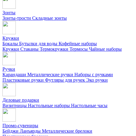
Зонты
Зонты-трости
Складные зонты
Кружки
Бокалы
Бутылки для воды
Кофейные наборы
Кружки
Стаканы
Термокружки
Термосы
Чайные наборы
Ручки
Карандаши
Металлические ручки
Наборы с ручками
Пластиковые ручки
Футляры для ручек
Эко ручки
Деловые подарки
Визитницы
Настольные наборы
Настольные часы
Промо-сувениры
Бейджи
Ланъярды
Металлические брелоки