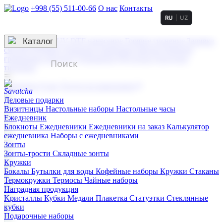
+998 (55) 511-00-66
О нас
Контакты
RU
UZ
Услуги по нанесению
3D гравировка
Каталог
UV DTF нанесение
Горячее тиснение
Заливка
смолой (Doming)
Лазерная гравировка мягкая
Лазерная
гравировка твердая
Сублимация
УФ-печать
Холодное
тиснение
☰
Контакты
О нас
Услуги по нанесению
Деловые подарки
Визитницы
Настольные наборы
Настольные часы
Ежедневник
Блокноты
Ежедневники
Ежедневники на заказ
Калькулятор
ежедневника
Наборы с ежедневниками
Зонты
Зонты-трости
Складные зонты
Кружки
Бокалы
Бутылки для воды
Кофейные наборы
Кружки
Стаканы
Термокружки
Термосы
Чайные наборы
Наградная продукция
Kристаллы
Кубки
Медали
Плакетка
Статуэтки
Стеклянные
кубки
Подарочные наборы