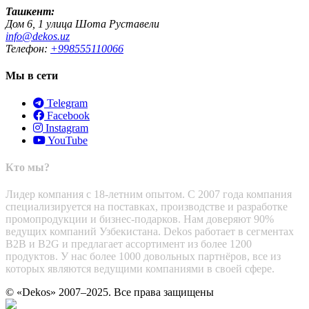
Ташкент:
Дом 6, 1 улица Шота Руставели
info@dekos.uz
Телефон:
+998555110066
Мы в сети
Telegram
Facebook
Instagram
YouTube
Кто мы?
Лидер компания с 18-летним опытом. С 2007 года компания
специализируется на поставках, производстве и разработке
промопродукции и бизнес-подарков. Нам доверяют 90%
ведущих компаний Узбекистана. Dekos работает в сегментах
B2B и B2G и предлагает ассортимент из более 1200
продуктов. У нас более 1000 довольных партнёров, все из
которых являются ведущими компаниями в своей сфере.
© «Dekos» 2007–2025. Все права защищены