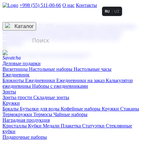
+998 (55) 511-00-66
О нас
Контакты
RU
UZ
Услуги по нанесению
3D гравировка
Каталог
UV DTF нанесение
Горячее тиснение
Заливка
смолой (Doming)
Лазерная гравировка мягкая
Лазерная
гравировка твердая
Сублимация
УФ-печать
Холодное
тиснение
☰
Контакты
О нас
Услуги по нанесению
Деловые подарки
Визитницы
Настольные наборы
Настольные часы
Ежедневник
Блокноты
Ежедневники
Ежедневники на заказ
Калькулятор
ежедневника
Наборы с ежедневниками
Зонты
Зонты-трости
Складные зонты
Кружки
Бокалы
Бутылки для воды
Кофейные наборы
Кружки
Стаканы
Термокружки
Термосы
Чайные наборы
Наградная продукция
Kристаллы
Кубки
Медали
Плакетка
Статуэтки
Стеклянные
кубки
Подарочные наборы