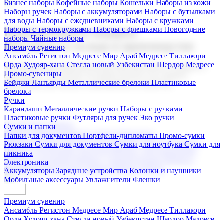
Бизнес наборы
Кофейные наборы
Кошельки
Наборы из кожи
Наборы ручек
Наборы с аккумуляторами
Наборы с бутылками
для воды
Наборы с ежедневниками
Наборы с кружками
Наборы с термокружками
Наборы с флешками
Новогодние
Корпоративные подарки
наборы
Чайные наборы
Поставка со склада и производство
Премиум сувенир
Ансамбль Регистон
Медресе Мир Араб
Медресе Тиллакори
Орда Худояр-хана
Стелла новый Узбекистан
Шердор Медресе
Мы предлагаем широкий выбор корпоративных подарков и
Промо-сувениры
сувениров с логотипом. В нашем каталоге вы найдете
Бейджи
Ланъярды
Металлические брелоки
Пластиковые
продукцию для бизнеса, мероприятия и клиентов.
брелоки
Ручки
Карандаши
Металлические ручки
Наборы с ручками
Пластиковые ручки
Футляры для ручек
Эко ручки
Подарочные наборы
Сумки и папки
Бизнес наборы
Кофейные наборы
Кошельки
Папки для документов
Портфели-дипломаты
Промо-сумки
Наборы из кожи
Наборы ручек
Наборы с аккумуляторами
Рюкзаки
Сумки для документов
Сумки для ноутбука
Сумки для
Наборы с бутылками для воды
Наборы с ежедневниками
пикника
Наборы с кружками
Наборы с термокружками
Наборы с
Электроника
флешками
Новогодние наборы
Чайные наборы
Аккумуляторы
Зарядные устройства
Колонки и наушники
Мобильные аксессуары
Увлажнители
Флешки
Премиум сувенир
Ансамбль Регистон
Медресе Мир Араб
Медресе Тиллакори
Орда Худояр-хана
Стелла новый Узбекистан
Шердор Медресе