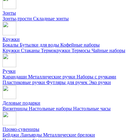
Зонты
Зонты-трости
Складные зонты
Кружки
Бокалы
Бутылки для воды
Кофейные наборы
Кружки
Стаканы
Термокружки
Термосы
Чайные наборы
Ручки
Карандаши
Металлические ручки
Наборы с ручками
Пластиковые ручки
Футляры для ручек
Эко ручки
Деловые подарки
Визитницы
Настольные наборы
Настольные часы
Промо-сувениры
Бейджи
Ланъярды
Металлические брелоки