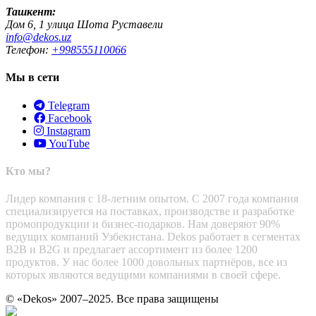
Ташкент:
Дом 6, 1 улица Шота Руставели
info@dekos.uz
Телефон:
+998555110066
Мы в сети
Telegram
Facebook
Instagram
YouTube
Кто мы?
Лидер компания с 18-летним опытом. С 2007 года компания
специализируется на поставках, производстве и разработке
промопродукции и бизнес-подарков. Нам доверяют 90%
ведущих компаний Узбекистана. Dekos работает в сегментах
B2B и B2G и предлагает ассортимент из более 1200
продуктов. У нас более 1000 довольных партнёров, все из
которых являются ведущими компаниями в своей сфере.
© «Dekos» 2007–2025. Все права защищены