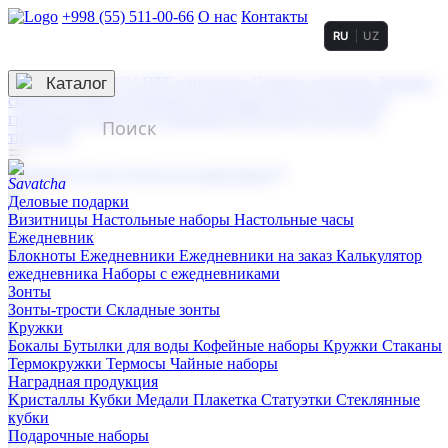
+998 (55) 511-00-66
О нас
Контакты
RU
UZ
Услуги по нанесению
3D гравировка
Каталог
UV DTF нанесение
Горячее тиснение
Заливка
смолой (Doming)
Лазерная гравировка мягкая
Лазерная
гравировка твердая
Сублимация
УФ-печать
Холодное
тиснение
☰
Контакты
О нас
Услуги по нанесению
Деловые подарки
Визитницы
Настольные наборы
Настольные часы
Ежедневник
Блокноты
Ежедневники
Ежедневники на заказ
Калькулятор
ежедневника
Наборы с ежедневниками
Зонты
Зонты-трости
Складные зонты
Кружки
Бокалы
Бутылки для воды
Кофейные наборы
Кружки
Стаканы
Термокружки
Термосы
Чайные наборы
Наградная продукция
Kристаллы
Кубки
Медали
Плакетка
Статуэтки
Стеклянные
кубки
Подарочные наборы