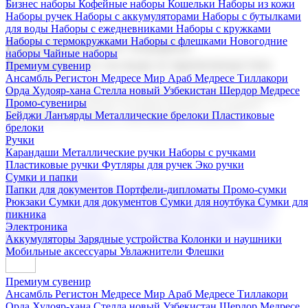
Бизнес наборы
Кофейные наборы
Кошельки
Наборы из кожи
Наборы ручек
Наборы с аккумуляторами
Наборы с бутылками
для воды
Наборы с ежедневниками
Наборы с кружками
Наборы с термокружками
Наборы с флешками
Новогодние
Корпоративные подарки
наборы
Чайные наборы
Поставка со склада и производство
Премиум сувенир
Ансамбль Регистон
Медресе Мир Араб
Медресе Тиллакори
Орда Худояр-хана
Стелла новый Узбекистан
Шердор Медресе
Мы предлагаем широкий выбор корпоративных подарков и
Промо-сувениры
сувениров с логотипом. В нашем каталоге вы найдете
Бейджи
Ланъярды
Металлические брелоки
Пластиковые
продукцию для бизнеса, мероприятия и клиентов.
брелоки
Ручки
Карандаши
Металлические ручки
Наборы с ручками
Пластиковые ручки
Футляры для ручек
Эко ручки
Подарочные наборы
Сумки и папки
Бизнес наборы
Кофейные наборы
Кошельки
Папки для документов
Портфели-дипломаты
Промо-сумки
Наборы из кожи
Наборы ручек
Наборы с аккумуляторами
Рюкзаки
Сумки для документов
Сумки для ноутбука
Сумки для
Наборы с бутылками для воды
Наборы с ежедневниками
пикника
Наборы с кружками
Наборы с термокружками
Наборы с
Электроника
флешками
Новогодние наборы
Чайные наборы
Аккумуляторы
Зарядные устройства
Колонки и наушники
Мобильные аксессуары
Увлажнители
Флешки
Премиум сувенир
Ансамбль Регистон
Медресе Мир Араб
Медресе Тиллакори
Орда Худояр-хана
Стелла новый Узбекистан
Шердор Медресе