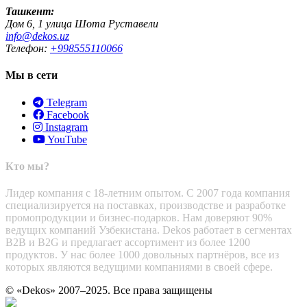
Ташкент:
Дом 6, 1 улица Шота Руставели
info@dekos.uz
Телефон:
+998555110066
Мы в сети
Telegram
Facebook
Instagram
YouTube
Кто мы?
Лидер компания с 18-летним опытом. С 2007 года компания
специализируется на поставках, производстве и разработке
промопродукции и бизнес-подарков. Нам доверяют 90%
ведущих компаний Узбекистана. Dekos работает в сегментах
B2B и B2G и предлагает ассортимент из более 1200
продуктов. У нас более 1000 довольных партнёров, все из
которых являются ведущими компаниями в своей сфере.
© «Dekos» 2007–2025. Все права защищены