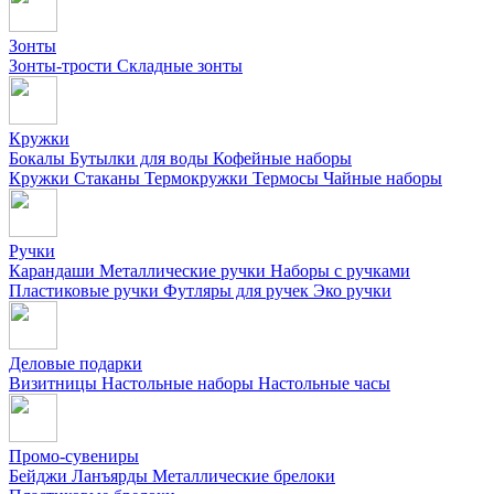
Зонты
Зонты-трости
Складные зонты
Кружки
Бокалы
Бутылки для воды
Кофейные наборы
Кружки
Стаканы
Термокружки
Термосы
Чайные наборы
Ручки
Карандаши
Металлические ручки
Наборы с ручками
Пластиковые ручки
Футляры для ручек
Эко ручки
Деловые подарки
Визитницы
Настольные наборы
Настольные часы
Промо-сувениры
Бейджи
Ланъярды
Металлические брелоки