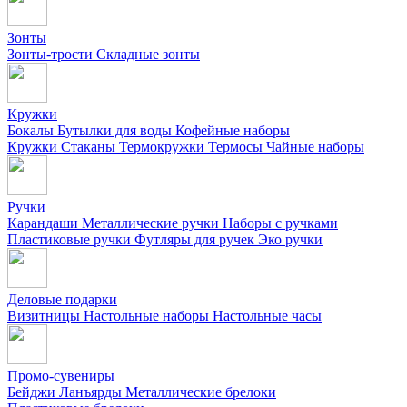
Зонты
Зонты-трости
Складные зонты
Кружки
Бокалы
Бутылки для воды
Кофейные наборы
Кружки
Стаканы
Термокружки
Термосы
Чайные наборы
Ручки
Карандаши
Металлические ручки
Наборы с ручками
Пластиковые ручки
Футляры для ручек
Эко ручки
Деловые подарки
Визитницы
Настольные наборы
Настольные часы
Промо-сувениры
Бейджи
Ланъярды
Металлические брелоки