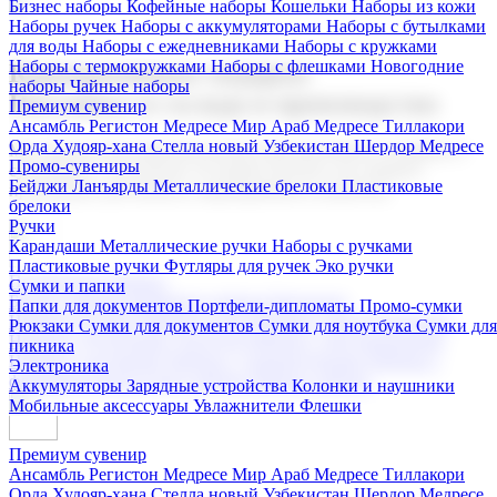
Бизнес наборы
Кофейные наборы
Кошельки
Наборы из кожи
Наборы ручек
Наборы с аккумуляторами
Наборы с бутылками
для воды
Наборы с ежедневниками
Наборы с кружками
Наборы с термокружками
Наборы с флешками
Новогодние
Корпоративные подарки
наборы
Чайные наборы
Поставка со склада и производство
Премиум сувенир
Ансамбль Регистон
Медресе Мир Араб
Медресе Тиллакори
Орда Худояр-хана
Стелла новый Узбекистан
Шердор Медресе
Мы предлагаем широкий выбор корпоративных подарков и
Промо-сувениры
сувениров с логотипом. В нашем каталоге вы найдете
Бейджи
Ланъярды
Металлические брелоки
Пластиковые
продукцию для бизнеса, мероприятия и клиентов.
брелоки
Ручки
Карандаши
Металлические ручки
Наборы с ручками
Пластиковые ручки
Футляры для ручек
Эко ручки
Подарочные наборы
Сумки и папки
Бизнес наборы
Кофейные наборы
Кошельки
Папки для документов
Портфели-дипломаты
Промо-сумки
Наборы из кожи
Наборы ручек
Наборы с аккумуляторами
Рюкзаки
Сумки для документов
Сумки для ноутбука
Сумки для
Наборы с бутылками для воды
Наборы с ежедневниками
пикника
Наборы с кружками
Наборы с термокружками
Наборы с
Электроника
флешками
Новогодние наборы
Чайные наборы
Аккумуляторы
Зарядные устройства
Колонки и наушники
Мобильные аксессуары
Увлажнители
Флешки
Премиум сувенир
Ансамбль Регистон
Медресе Мир Араб
Медресе Тиллакори
Орда Худояр-хана
Стелла новый Узбекистан
Шердор Медресе