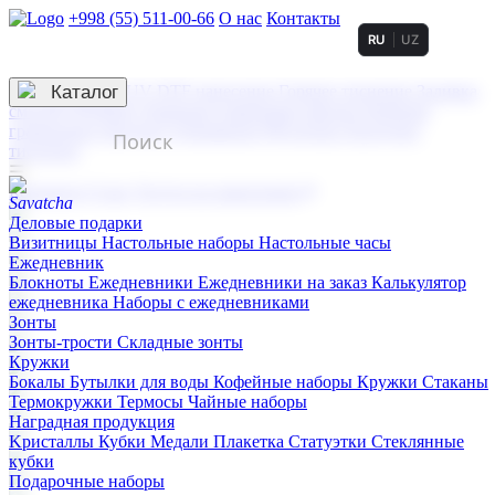
+998 (55) 511-00-66
О нас
Контакты
RU
UZ
Услуги по нанесению
3D гравировка
Каталог
UV DTF нанесение
Горячее тиснение
Заливка
смолой (Doming)
Лазерная гравировка мягкая
Лазерная
гравировка твердая
Сублимация
УФ-печать
Холодное
тиснение
☰
Контакты
О нас
Услуги по нанесению
Деловые подарки
Визитницы
Настольные наборы
Настольные часы
Ежедневник
Блокноты
Ежедневники
Ежедневники на заказ
Калькулятор
ежедневника
Наборы с ежедневниками
Зонты
Зонты-трости
Складные зонты
Кружки
Бокалы
Бутылки для воды
Кофейные наборы
Кружки
Стаканы
Термокружки
Термосы
Чайные наборы
Наградная продукция
Kристаллы
Кубки
Медали
Плакетка
Статуэтки
Стеклянные
кубки
Подарочные наборы