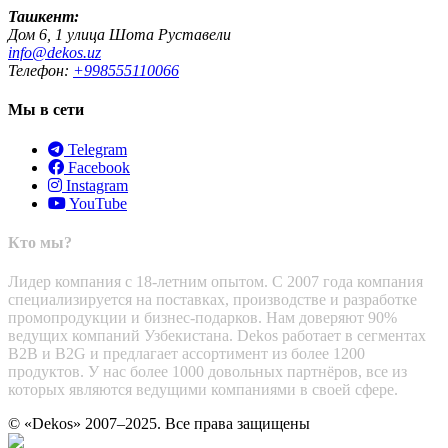
Ташкент:
Дом 6, 1 улица Шота Руставели
info@dekos.uz
Телефон:
+998555110066
Мы в сети
Telegram
Facebook
Instagram
YouTube
Кто мы?
Лидер компания с 18-летним опытом. С 2007 года компания
специализируется на поставках, производстве и разработке
промопродукции и бизнес-подарков. Нам доверяют 90%
ведущих компаний Узбекистана. Dekos работает в сегментах
B2B и B2G и предлагает ассортимент из более 1200
продуктов. У нас более 1000 довольных партнёров, все из
которых являются ведущими компаниями в своей сфере.
© «Dekos» 2007–2025. Все права защищены