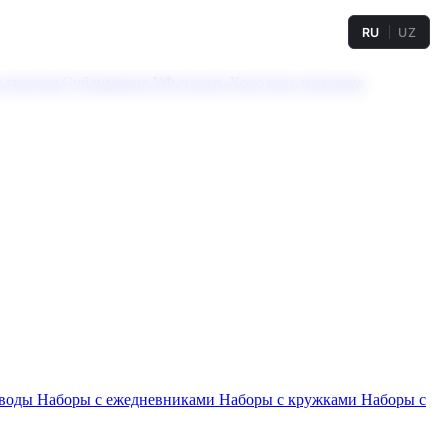
RU
UZ
а твердая
Сублимация
УФ-печать
Холодное тиснение
 воды
Наборы с ежедневниками
Наборы с кружками
Наборы с