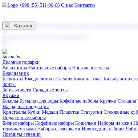
+998 (55) 511-00-66
О нас
Контакты
Услуги по нанесению
3D гравировка
Каталог
UV DTF нанесение
Горячее тиснение
Заливка с
☰
Контакты
О нас
Услуги по нанесению
Деловые подарки
Визитницы
Настольные наборы
Настольные часы
Ежедневник
Блокноты
Ежедневники
Ежедневники на заказ
Калькулятор еж
Зонты
Зонты-трости
Складные зонты
Кружки
Бокалы
Бутылки для воды
Кофейные наборы
Кружки
Стаканы
Наградная продукция
Kристаллы
Кубки
Медали
Плакетка
Статуэтки
Стеклянные ку
Подарочные наборы
Бизнес наборы
Кофейные наборы
Кошельки
Наборы из кожи
Н
термокружками
Наборы с флешками
Новогодние наборы
Чайн
Премиум сувенир