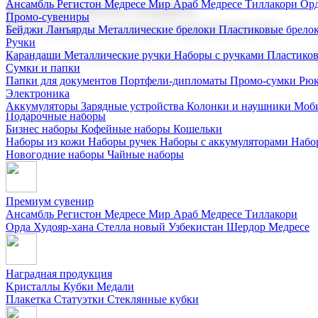
Ансамбль Регистон
Медресе Мир Араб
Медресе Тиллакори
Орд
Корпоративные подарки
Промо-сувениры
Поставка со склада и производство
Бейджи
Ланъярды
Металлические брелоки
Пластиковые брело
Ручки
Карандаши
Металлические ручки
Наборы с ручками
Пластико
Мы предлагаем широкий выбор корпоративных подарков и суве
Сумки и папки
Папки для документов
Портфели-дипломаты
Промо-сумки
Рюк
Электроника
Аккумуляторы
Зарядные устройства
Колонки и наушники
Моби
Подарочные наборы
Бизнес наборы
Кофейные наборы
Кошельки
Наборы из кожи
Наборы ручек
Наборы с аккумуляторами
Набо
Новогодние наборы
Чайные наборы
Премиум сувенир
Ансамбль Регистон
Медресе Мир Араб
Медресе Тиллакори
Орда Худояр-хана
Стелла новый Узбекистан
Шердор Медресе
Наградная продукция
Kристаллы
Кубки
Медали
Плакетка
Статуэтки
Стеклянные кубки