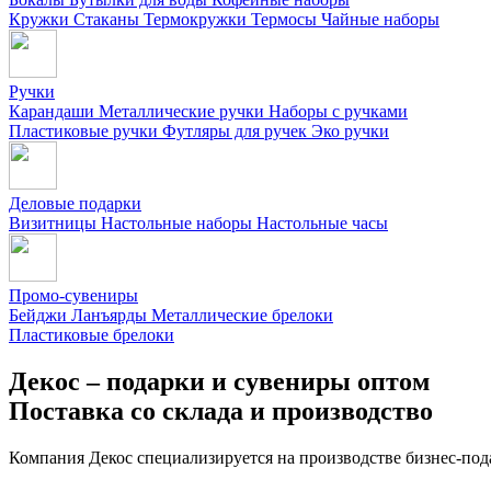
Кружки
Стаканы
Термокружки
Термосы
Чайные наборы
Ручки
Карандаши
Металлические ручки
Наборы с ручками
Пластиковые ручки
Футляры для ручек
Эко ручки
Деловые подарки
Визитницы
Настольные наборы
Настольные часы
Промо-сувениры
Бейджи
Ланъярды
Металлические брелоки
Пластиковые брелоки
Декос – подарки и сувениры оптом
Поставка со склада и производство
Компания Декос специализируется на производстве бизнес-под