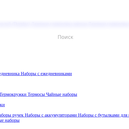
молой (Doming)
Лазерная гравировка мягкая
Лазерная гравировк
едневника
Наборы с ежедневниками
Термокружки
Термосы
Чайные наборы
бки
аборы ручек
Наборы с аккумуляторами
Наборы с бутылками для
ые наборы