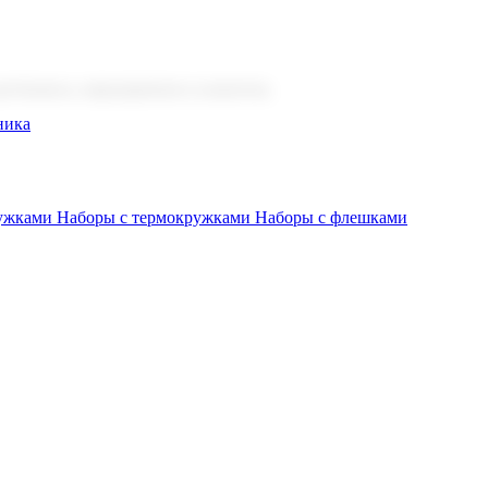
 бизнеса, мероприятия и клиентов.
ника
ружками
Наборы с термокружками
Наборы с флешками