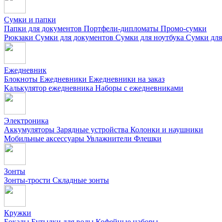
Сумки и папки
Папки для документов
Портфели-дипломаты
Промо-сумки
Рюкзаки
Сумки для документов
Сумки для ноутбука
Сумки для
Ежедневник
Блокноты
Ежедневники
Ежедневники на заказ
Калькулятор ежедневника
Наборы с ежедневниками
Электроника
Аккумуляторы
Зарядные устройства
Колонки и наушники
Мобильные аксессуары
Увлажнители
Флешки
Зонты
Зонты-трости
Складные зонты
Кружки
Бокалы
Бутылки для воды
Кофейные наборы