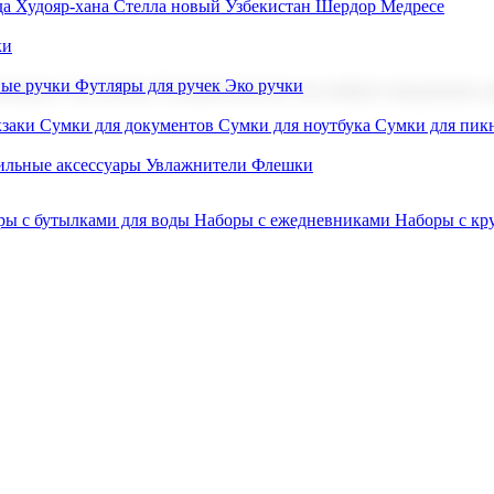
а Худояр-хана
Стелла новый Узбекистан
Шердор Медресе
ки
вые ручки
Футляры для ручек
Эко ручки
ниров с логотипом. В нашем каталоге вы найдете продукцию для
заки
Сумки для документов
Сумки для ноутбука
Сумки для пик
льные аксессуары
Увлажнители
Флешки
ры с бутылками для воды
Наборы с ежедневниками
Наборы с к