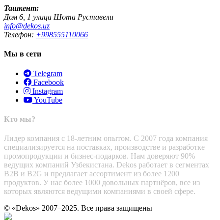
Ташкент:
Дом 6, 1 улица Шота Руставели
info@dekos.uz
Телефон:
+998555110066
Мы в сети
Telegram
Facebook
Instagram
YouTube
Кто мы?
Лидер компания с 18-летним опытом. С 2007 года компания
специализируется на поставках, производстве и разработке
промопродукции и бизнес-подарков. Нам доверяют 90%
ведущих компаний Узбекистана. Dekos работает в сегментах
B2B и B2G и предлагает ассортимент из более 1200
продуктов. У нас более 1000 довольных партнёров, все из
которых являются ведущими компаниями в своей сфере.
© «Dekos» 2007–2025. Все права защищены