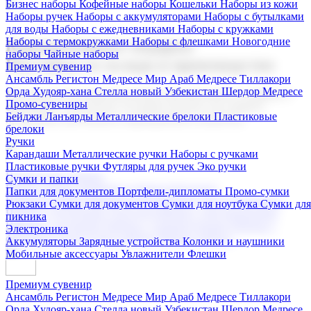
Бизнес наборы
Кофейные наборы
Кошельки
Наборы из кожи
Наборы ручек
Наборы с аккумуляторами
Наборы с бутылками
для воды
Наборы с ежедневниками
Наборы с кружками
Наборы с термокружками
Наборы с флешками
Новогодние
Корпоративные подарки
наборы
Чайные наборы
Поставка со склада и производство
Премиум сувенир
Ансамбль Регистон
Медресе Мир Араб
Медресе Тиллакори
Орда Худояр-хана
Стелла новый Узбекистан
Шердор Медресе
Мы предлагаем широкий выбор корпоративных подарков и
Промо-сувениры
сувениров с логотипом. В нашем каталоге вы найдете
Бейджи
Ланъярды
Металлические брелоки
Пластиковые
продукцию для бизнеса, мероприятия и клиентов.
брелоки
Ручки
Карандаши
Металлические ручки
Наборы с ручками
Пластиковые ручки
Футляры для ручек
Эко ручки
Подарочные наборы
Сумки и папки
Бизнес наборы
Кофейные наборы
Кошельки
Папки для документов
Портфели-дипломаты
Промо-сумки
Наборы из кожи
Наборы ручек
Наборы с аккумуляторами
Рюкзаки
Сумки для документов
Сумки для ноутбука
Сумки для
Наборы с бутылками для воды
Наборы с ежедневниками
пикника
Наборы с кружками
Наборы с термокружками
Наборы с
Электроника
флешками
Новогодние наборы
Чайные наборы
Аккумуляторы
Зарядные устройства
Колонки и наушники
Мобильные аксессуары
Увлажнители
Флешки
Премиум сувенир
Ансамбль Регистон
Медресе Мир Араб
Медресе Тиллакори
Орда Худояр-хана
Стелла новый Узбекистан
Шердор Медресе