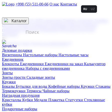
+998 (55) 511-00-66
О нас
Контакты
RU
UZ
Услуги по нанесению
3D гравировка
Каталог
UV DTF нанесение
Горячее тиснение
Заливка
смолой (Doming)
Лазерная гравировка мягкая
Лазерная
гравировка твердая
Сублимация
УФ-печать
Холодное
тиснение
☰
Контакты
О нас
Услуги по нанесению
Деловые подарки
Визитницы
Настольные наборы
Настольные часы
Ежедневник
Блокноты
Ежедневники
Ежедневники на заказ
Калькулятор
ежедневника
Наборы с ежедневниками
Зонты
Зонты-трости
Складные зонты
Кружки
Бокалы
Бутылки для воды
Кофейные наборы
Кружки
Стаканы
Термокружки
Термосы
Чайные наборы
Наградная продукция
Kристаллы
Кубки
Медали
Плакетка
Статуэтки
Стеклянные
кубки
Подарочные наборы