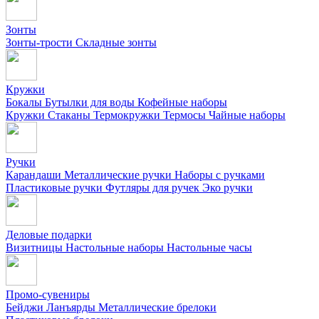
Зонты
Зонты-трости
Складные зонты
Кружки
Бокалы
Бутылки для воды
Кофейные наборы
Кружки
Стаканы
Термокружки
Термосы
Чайные наборы
Ручки
Карандаши
Металлические ручки
Наборы с ручками
Пластиковые ручки
Футляры для ручек
Эко ручки
Деловые подарки
Визитницы
Настольные наборы
Настольные часы
Промо-сувениры
Бейджи
Ланъярды
Металлические брелоки