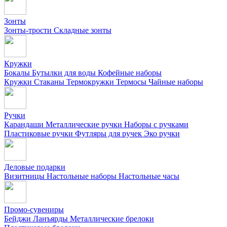
Зонты
Зонты-трости
Складные зонты
Кружки
Бокалы
Бутылки для воды
Кофейные наборы
Кружки
Стаканы
Термокружки
Термосы
Чайные наборы
Ручки
Карандаши
Металлические ручки
Наборы с ручками
Пластиковые ручки
Футляры для ручек
Эко ручки
Деловые подарки
Визитницы
Настольные наборы
Настольные часы
Промо-сувениры
Бейджи
Ланъярды
Металлические брелоки