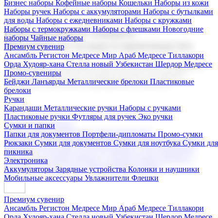
Бизнес наборы
Кофейные наборы
Кошельки
Наборы из кожи
Наборы ручек
Наборы с аккумуляторами
Наборы с бутылками
для воды
Наборы с ежедневниками
Наборы с кружками
Наборы с термокружками
Наборы с флешками
Новогодние
Корпоративные подарки
наборы
Чайные наборы
Поставка со склада и производство
Премиум сувенир
Ансамбль Регистон
Медресе Мир Араб
Медресе Тиллакори
Орда Худояр-хана
Стелла новый Узбекистан
Шердор Медресе
Мы предлагаем широкий выбор корпоративных подарков и
Промо-сувениры
сувениров с логотипом. В нашем каталоге вы найдете
Бейджи
Ланъярды
Металлические брелоки
Пластиковые
продукцию для бизнеса, мероприятия и клиентов.
брелоки
Ручки
Карандаши
Металлические ручки
Наборы с ручками
Пластиковые ручки
Футляры для ручек
Эко ручки
Подарочные наборы
Сумки и папки
Бизнес наборы
Кофейные наборы
Кошельки
Папки для документов
Портфели-дипломаты
Промо-сумки
Наборы из кожи
Наборы ручек
Наборы с аккумуляторами
Рюкзаки
Сумки для документов
Сумки для ноутбука
Сумки для
Наборы с бутылками для воды
Наборы с ежедневниками
пикника
Наборы с кружками
Наборы с термокружками
Наборы с
Электроника
флешками
Новогодние наборы
Чайные наборы
Аккумуляторы
Зарядные устройства
Колонки и наушники
Мобильные аксессуары
Увлажнители
Флешки
Премиум сувенир
Ансамбль Регистон
Медресе Мир Араб
Медресе Тиллакори
Орда Худояр-хана
Стелла новый Узбекистан
Шердор Медресе