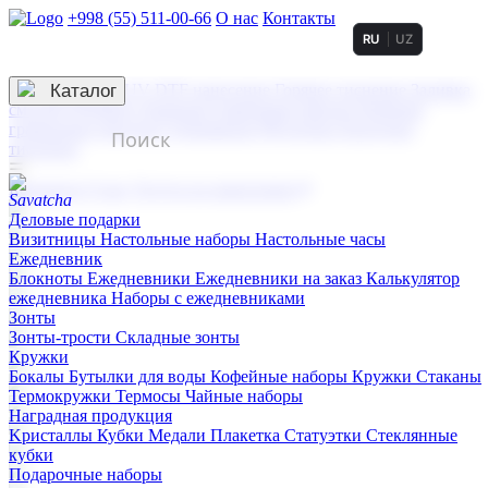
+998 (55) 511-00-66
О нас
Контакты
RU
UZ
Услуги по нанесению
3D гравировка
Каталог
UV DTF нанесение
Горячее тиснение
Заливка
смолой (Doming)
Лазерная гравировка мягкая
Лазерная
гравировка твердая
Сублимация
УФ-печать
Холодное
тиснение
☰
Контакты
О нас
Услуги по нанесению
Деловые подарки
Визитницы
Настольные наборы
Настольные часы
Ежедневник
Блокноты
Ежедневники
Ежедневники на заказ
Калькулятор
ежедневника
Наборы с ежедневниками
Зонты
Зонты-трости
Складные зонты
Кружки
Бокалы
Бутылки для воды
Кофейные наборы
Кружки
Стаканы
Термокружки
Термосы
Чайные наборы
Наградная продукция
Kристаллы
Кубки
Медали
Плакетка
Статуэтки
Стеклянные
кубки
Подарочные наборы