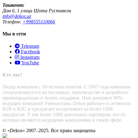
Ташкент:
Дом 6, 1 улица Шота Руставели
info@dekos.uz
Телефон:
+998555110066
Мы в сети
Telegram
Facebook
Instagram
YouTube
Кто мы?
Лидер компания с 18-летним опытом. С 2007 года компания
специализируется на поставках, производстве и разработке
промопродукции и бизнес-подарков. Нам доверяют 90%
ведущих компаний Узбекистана. Dekos работает в сегментах
B2B и B2G и предлагает ассортимент из более 1200
продуктов. У нас более 1000 довольных партнёров, все из
которых являются ведущими компаниями в своей сфере.
© «Dekos» 2007–2025. Все права защищены