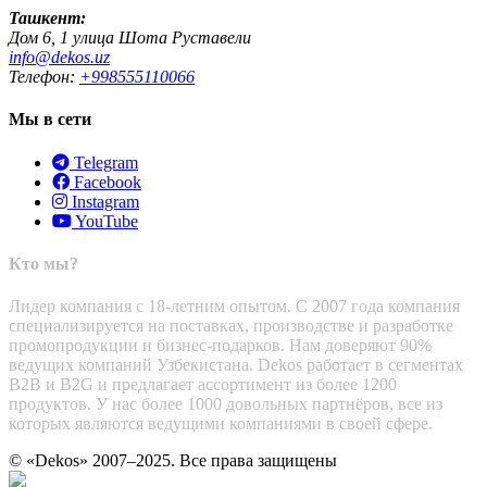
Ташкент:
Дом 6, 1 улица Шота Руставели
info@dekos.uz
Телефон:
+998555110066
Мы в сети
Telegram
Facebook
Instagram
YouTube
Кто мы?
Лидер компания с 18-летним опытом. С 2007 года компания
специализируется на поставках, производстве и разработке
промопродукции и бизнес-подарков. Нам доверяют 90%
ведущих компаний Узбекистана. Dekos работает в сегментах
B2B и B2G и предлагает ассортимент из более 1200
продуктов. У нас более 1000 довольных партнёров, все из
которых являются ведущими компаниями в своей сфере.
© «Dekos» 2007–2025. Все права защищены