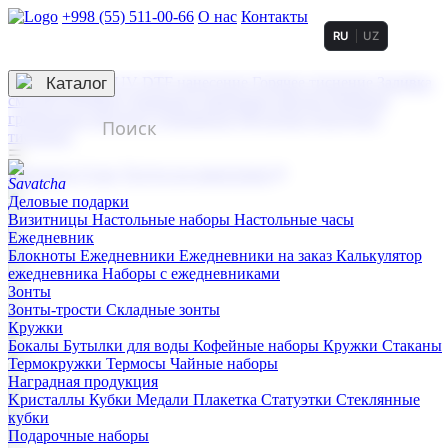
+998 (55) 511-00-66
О нас
Контакты
RU
UZ
Услуги по нанесению
3D гравировка
Каталог
UV DTF нанесение
Горячее тиснение
Заливка
смолой (Doming)
Лазерная гравировка мягкая
Лазерная
гравировка твердая
Сублимация
УФ-печать
Холодное
тиснение
☰
Контакты
О нас
Услуги по нанесению
Деловые подарки
Визитницы
Настольные наборы
Настольные часы
Ежедневник
Блокноты
Ежедневники
Ежедневники на заказ
Калькулятор
ежедневника
Наборы с ежедневниками
Зонты
Зонты-трости
Складные зонты
Кружки
Бокалы
Бутылки для воды
Кофейные наборы
Кружки
Стаканы
Термокружки
Термосы
Чайные наборы
Наградная продукция
Kристаллы
Кубки
Медали
Плакетка
Статуэтки
Стеклянные
кубки
Подарочные наборы