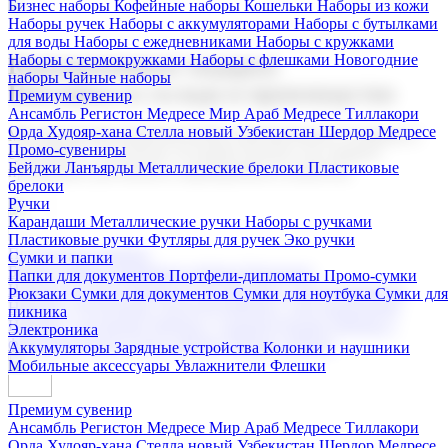
Бизнес наборы
Кофейные наборы
Кошельки
Наборы из кожи
Наборы ручек
Наборы с аккумуляторами
Наборы с бутылками
для воды
Наборы с ежедневниками
Наборы с кружками
Наборы с термокружками
Наборы с флешками
Новогодние
Корпоративные подарки
наборы
Чайные наборы
Поставка со склада и производство
Премиум сувенир
Ансамбль Регистон
Медресе Мир Араб
Медресе Тиллакори
Орда Худояр-хана
Стелла новый Узбекистан
Шердор Медресе
Мы предлагаем широкий выбор корпоративных подарков и
Промо-сувениры
сувениров с логотипом. В нашем каталоге вы найдете
Бейджи
Ланъярды
Металлические брелоки
Пластиковые
продукцию для бизнеса, мероприятия и клиентов.
брелоки
Ручки
Карандаши
Металлические ручки
Наборы с ручками
Пластиковые ручки
Футляры для ручек
Эко ручки
Подарочные наборы
Сумки и папки
Бизнес наборы
Кофейные наборы
Кошельки
Папки для документов
Портфели-дипломаты
Промо-сумки
Наборы из кожи
Наборы ручек
Наборы с аккумуляторами
Рюкзаки
Сумки для документов
Сумки для ноутбука
Сумки для
Наборы с бутылками для воды
Наборы с ежедневниками
пикника
Наборы с кружками
Наборы с термокружками
Наборы с
Электроника
флешками
Новогодние наборы
Чайные наборы
Аккумуляторы
Зарядные устройства
Колонки и наушники
Мобильные аксессуары
Увлажнители
Флешки
Премиум сувенир
Ансамбль Регистон
Медресе Мир Араб
Медресе Тиллакори
Орда Худояр-хана
Стелла новый Узбекистан
Шердор Медресе