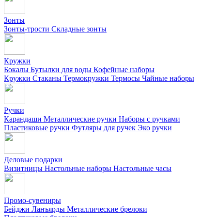
Зонты
Зонты-трости
Складные зонты
Кружки
Бокалы
Бутылки для воды
Кофейные наборы
Кружки
Стаканы
Термокружки
Термосы
Чайные наборы
Ручки
Карандаши
Металлические ручки
Наборы с ручками
Пластиковые ручки
Футляры для ручек
Эко ручки
Деловые подарки
Визитницы
Настольные наборы
Настольные часы
Промо-сувениры
Бейджи
Ланъярды
Металлические брелоки